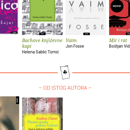
Bachove književne
Vaim
Mir i rat
kapi
Jon Fosse
Boštjan Vi
Helena Sablić Tomić
– OD ISTOG AUTORA –