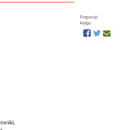
Preporuči
knjigu
utorski,
ni