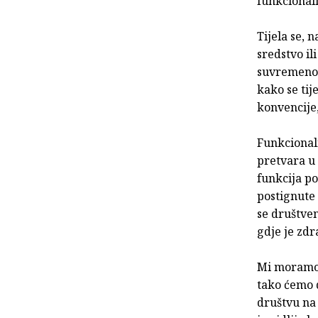
funkcionali
Tijela se, 
sredstvo il
suvremenog
kako se tij
konvencije,
Funkcionali
pretvara u
funkcija p
postignute
se društven
gdje je zdr
Mi moramo b
tako ćemo d
društvu na 