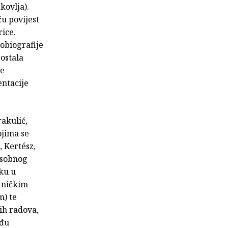
kovlja).
u povijest
rice.
obiografije
postala
me
entacije
rakulić,
ojima se
, Kertész,
osobnog
ku u
edničkim
m) te
ih radova,
eđu