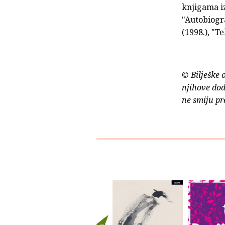
knjigama iz
"Autobiogra
(1998.), "Te
© Bilješke 
njihove dod
ne smiju pr