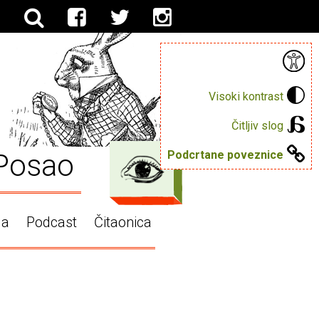
Visoki kontrast
Čitljiv slog
Posao
Podcrtane poveznice
ga
Podcast
Čitaonica