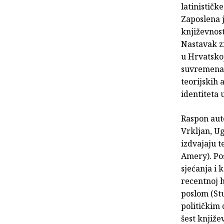
latinističk
Zaposlena 
književnost
Nastavak z
u Hrvatskoj
suvremena 
teorijskih
identiteta 
Raspon auto
Vrkljan, Ug
izdvajaju t
Amery). Po
sjećanja i
recentnoj h
poslom (Stu
političkim 
šest knjiže