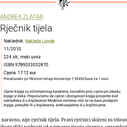
ANDREA ZLATAR
Rječnik tijela
Nakladnik:
Naklada Ljevak
11/2010.
224 str., meki uvez
ISBN 9789533032870
Cijena: 17.12 eur
Preračunato po fiksnom tečaju konverzije 7,53450 kuna za 1 euro
Cijene knjiga su informativnog karaktera, navodimo prvu cijenu po izlasku
knjige iz tiska. Preporučamo da cijene i dostupnost knjiga provjerite kod
nakladnika ili u knjižarama! Moderna vremena više se ne bave prodajom
knjiga, potražite ih u knjižarama, antikvarijatima ili u knjižnicama.
 naravno, nije rječnik tijela. Pravi rječnici složeni su višea
ikografski pothvati od najmanje tisuću stranica, opremlje