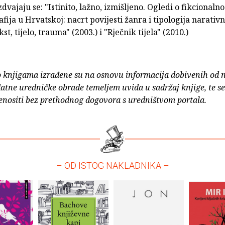
dvajaju se: "Istinito, lažno, izmišljeno. Ogledi o fikcionalnos
fija u Hrvatskoj: nacrt povijesti žanra i tipologija narativn
kst, tijelo, trauma" (2003.) i "Rječnik tijela" (2010.)
o knjigama izrađene su na osnovu informacija dobivenih od 
atne uredničke obrade temeljem uvida u sadržaj knjige, te s
enositi bez prethodnog dogovora s uredništvom portala.
– OD ISTOG NAKLADNIKA –