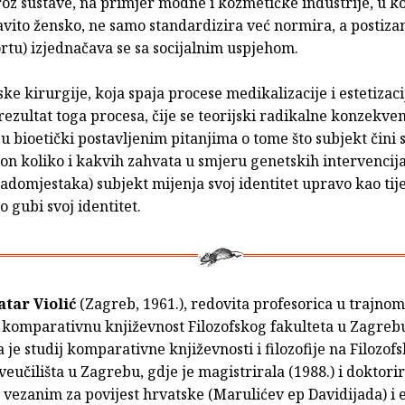
kroz sustave, na primjer modne i kozmetičke industrije, u ko
lavito žensko, ne samo standardizira već normira, a postiz
ortu) izjednačava se sa socijalnim uspjehom.
ke kirurgije, koja spaja procese medikalizacije i estetizacij
rezultat toga procesa, čije se teorijski radikalne konzekven
 u bioetički postavljenim pitanjima o tome što subjekt čini
on koliko i kakvih zahvata u smjeru genetskih intervencija
adomjestaka) subjekt mijenja svoj identitet upravo kao tije
o gubi svoj identitet.
tar Violić
(Zagreb, 1961.), redovita profesorica u trajno
 komparativnu književnost Filozofskog fakulteta u Zagreb
 je studij komparativne književnosti i filozofije na Filozo
veučilišta u Zagrebu, gdje je magistrirala (1988.) i doktorir
vezanim za povijest hrvatske (Marulićev ep Davidijada) i