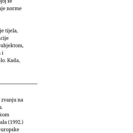
joj se
anje norme
e tijela,
cije
 subjektom,
 i
lo. Kada,
m zvanju na
u.
fskom
ala (1992.)
 europske