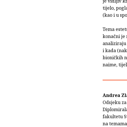
je vidljiv 
tijelo, pog
(kao i u sp
Tema estets
konačni je 
analiziraju
i kada (nak
bioničkih n
naime, tijel
Andrea Zla
Odsjeku za
Diplomirala
fakultetu S
na temama 