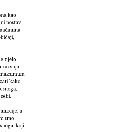
jena kao
jni postav
 načinima
bičaji,
e tijelo
 razvoja -
 u maksimum
zati kako
lesnoga,
sebi.
unkcije, a
 mi smo
esnoga, koji