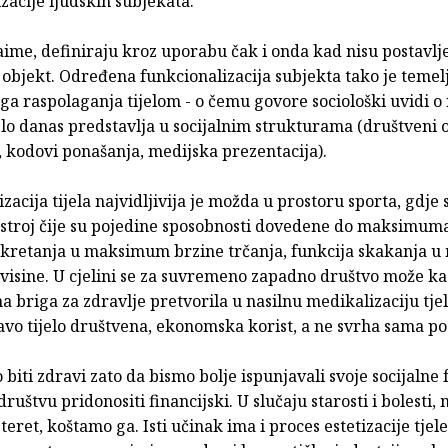
zacije ljudskih subjekata.
naime, definiraju kroz uporabu čak i onda kad nisu postavl
i objekt. Određena funkcionalizacija subjekta tako je temel
a raspolaganja tijelom - o čemu govore sociološki uvidi o
elo danas predstavlja u socijalnim strukturama (društveni o
 kodovi ponašanja, medijska prezentacija).
zacija tijela najvidljivija je možda u prostoru sporta, gdje s
 stroj čije su pojedine sposobnosti dovedene do maksimuma
okretanja u maksimum brzine trčanja, funkcija skakanja
 visine. U cjelini se za suvremeno zapadno društvo može ka
a briga za zdravlje pretvorila u nasilnu medikalizaciju tje
avo tijelo društvena, ekonomska korist, a ne svrha sama po 
iti zdravi zato da bismo bolje ispunjavali svoje socijalne f
ruštvu pridonositi financijski. U slučaju starosti i bolesti,
teret, koštamo ga. Isti učinak ima i proces estetizacije tjel