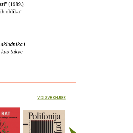
ti" (1989.),
ih oblika"
nakladnika i
e kao takve
VIDI SVE KNJIGE