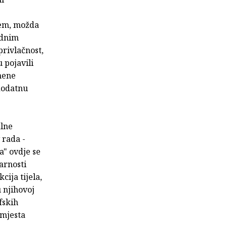
jem, možda
ednim
privlačnost,
u pojavili
emene
 dodatnu
alne
 rada -
a" ovdje se
arnosti
cija tijela,
 njihovoj
ofskih
 mjesta