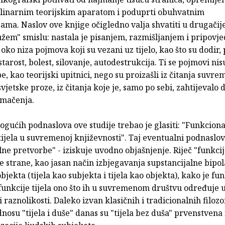
plinarnim teorijskim aparatom i poduprti obuhvatnim
jama. Naslov ove knjige očigledno valja shvatiti u drugači
užem" smislu: nastala je pisanjem, razmišljanjem i pripovj
ko niza pojmova koji su vezani uz tijelo, kao što su dodir, 
starost, bolest, silovanje, autodestrukcija. Ti se pojmovi nis
e, kao teorijski upitnici, nego su proizašli iz čitanja suvr
svjetske proze, iz čitanja koje je, samo po sebi, zahtijevalo
umačenja.
gućih podnaslova ove studije trebao je glasiti: "Funkcion
ijela u suvremenoj književnosti". Taj eventualni podnaslov
ne pretvorbe" - iziskuje uvodno objašnjenje. Riječ "funkcij
ne strane, kao jasan način izbjegavanja supstancijalne bipol
bjekta (tijela kao subjekta i tijela kao objekta), kako je funk
 funkcije tijela ono što ih u suvremenom društvu određuje u
 i raznolikosti. Daleko izvan klasičnih i tradicionalnih filoz
dnosu "tijela i duše" danas su "tijela bez duša" prvenstvena