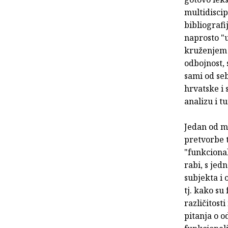
multidisci
bibliografi
naprosto "
kruženjem o
odbojnost, 
sami od seb
hrvatske i 
analizu i t
Jedan od mo
pretvorbe t
"funkcional
rabi, s jed
subjekta i o
tj. kako su
različitosti
pitanja o o