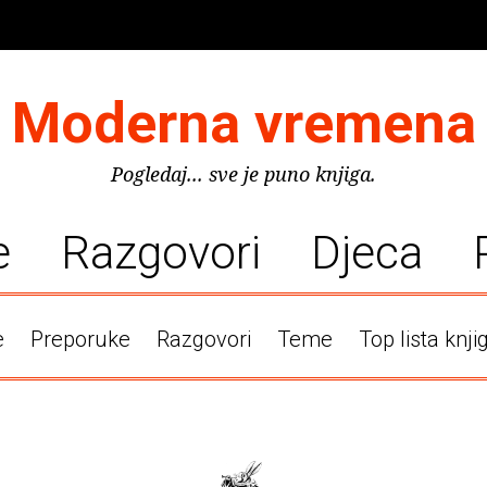
Moderna vremena
Pogledaj... sve je puno knjiga.
e
Razgovori
Djeca
e
Preporuke
Razgovori
Teme
Top lista knji