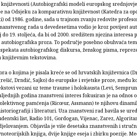
e književnosti (Autobiografski modeli europskog srednjovje
je na Odsjeku za komparativnu književnost (Katedra za opć
i) od 1986. godine, sada u trajnom zvanju redovite profeso
nanstvenog rada u devedesetima vodio je kroz povijest aut
 do 19. stoljeća, da bi od 2000. središtem njezina interesa 
autobiografska proza. To područje posebno obuhvaća te
 aspekata autobiografskog diskursa, ženskog pisma, reprez
u književnim tekstovima.
ra o kojima je pisala kreće se od hrvatskih književnica (D
rešić, Drndić, Sajko) do europske i svjetske proze, među k
ekstovi vezani uz teme traume i holokausta (Levi, Semprun
sljednjih godina znanstveni interes fokusiran je na odnos 
 kolektivnog pamćenja (Ricœur, Assmann) te njihovu dinami
istoriografiji i literaturi. Uza znanstveni rad bavila se ur
dentski list, Radio 101, Gordogan, Vijenac, Zarez, Algorita
djelovanjem. Objavila je više desetaka znanstvenih i stručn
vnoteorijskih knjiga, dvije knjige eseja i zbirku poezije. M