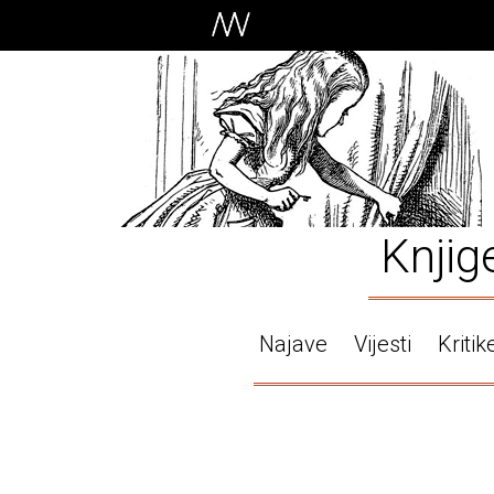
Knjig
Najave
Vijesti
Kritik