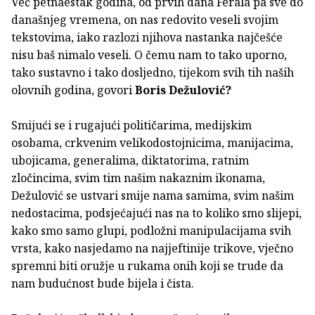
Već petnaestak godina, od prvih dana Ferala pa sve do
današnjeg vremena, on nas redovito veseli svojim
tekstovima, iako razlozi njihova nastanka najčešće
nisu baš nimalo veseli. O čemu nam to tako uporno,
tako sustavno i tako dosljedno, tijekom svih tih naših
olovnih godina, govori
Boris Dežulović?
Smijući se i rugajući političarima, medijskim
osobama, crkvenim velikodostojnicima, manijacima,
ubojicama, generalima, diktatorima, ratnim
zločincima, svim tim našim nakaznim ikonama,
Dežulović se ustvari smije nama samima, svim našim
nedostacima, podsjećajući nas na to koliko smo slijepi,
kako smo samo glupi, podložni manipulacijama svih
vrsta, kako nasjedamo na najjeftinije trikove, vječno
spremni biti oružje u rukama onih koji se trude da
nam budućnost bude bijela i čista.