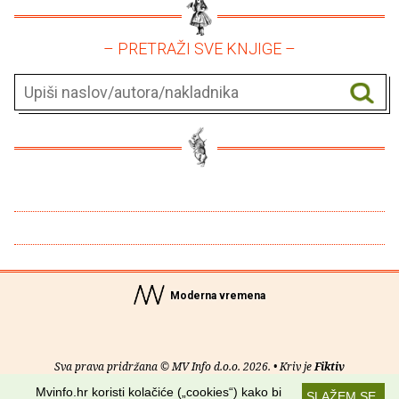
– PRETRAŽI SVE KNJIGE –
Moderna vremena
Sva prava pridržana © MV Info d.o.o. 2026. • Kriv je
Fiktiv
Mvinfo.hr koristi kolačiće („cookies“) kako bi
SLAŽEM SE