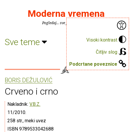
Moderna vremena
Pogledaj... sve je puno knjiga.
Sve teme
Visoki kontrast
Čitljiv slog
Podcrtane poveznice
BORIS DEŽULOVIĆ
Crveno i crno
Nakladnik:
V.B.Z.
11/2010.
258 str., meki uvez
ISBN 9789533042688