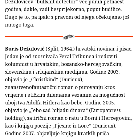
Dežulovićev "bullshit detector" već punih petnaest
godina, dakle, radi besprijekorno, poput budilice.
Dugo je to, pa ipak: s pravom od njega očekujemo još
mnogo toga.
Boris Dežulović
(Split, 1964.) hrvatski novinar i pisac.
Jedan je od suosnivača Feral Tribunea i redoviti
kolumnist u hrvatskim, bosansko-hercegovačkim,
slovenskim i srbijanskim medijima. Godine 2003.
objavio je „Christkind“ (Durieux),
znanstvenofantastični roman o putovanju kroz
vrijeme i etičkim dilemama vezanim za mogućnost
ubojstva Adolfa Hitlera kao bebe. Godine 2005.
objavio je „Jebo sad hiljadu dinara“ (Europapress
holding), satirični roman o ratu u Bosni i Hercegovini,
kao i knjigu poezije „Pjesme iz Lore“ (Durieux).
Godine 2007. objavljuje knjigu kratkih priča