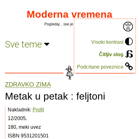
Moderna vremena
Pogledaj... sve je puno knjiga.
Sve teme
Visoki kontrast
Čitljiv slog
Podcrtane poveznice
ZDRAVKO ZIMA
Metak u petak : feljtoni
Nakladnik:
Profil
12/2005.
180, meki uvez
ISBN 9531201501