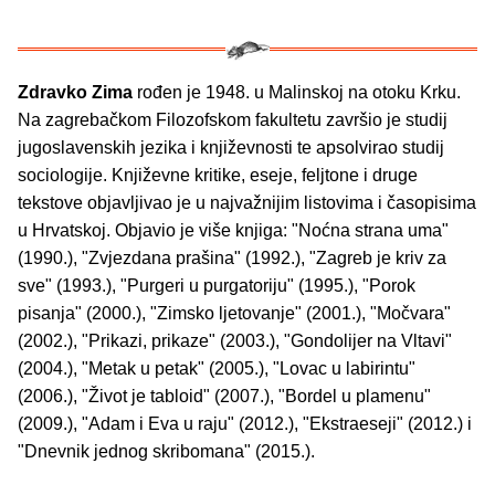
Zdravko Zima
rođen je 1948. u Malinskoj na otoku Krku.
Na zagrebačkom Filozofskom fakultetu završio je studij
jugoslavenskih jezika i književnosti te apsolvirao studij
sociologije. Književne kritike, eseje, feljtone i druge
tekstove objavljivao je u najvažnijim listovima i časopisima
u Hrvatskoj. Objavio je više knjiga: "Noćna strana uma"
(1990.), "Zvjezdana prašina" (1992.), "Zagreb je kriv za
sve" (1993.), "Purgeri u purgatoriju" (1995.), "Porok
pisanja" (2000.), "Zimsko ljetovanje" (2001.), "Močvara"
(2002.), "Prikazi, prikaze" (2003.), "Gondolijer na Vltavi"
(2004.), "Metak u petak" (2005.), "Lovac u labirintu"
(2006.), "Život je tabloid" (2007.), "Bordel u plamenu"
(2009.), "Adam i Eva u raju" (2012.), "Ekstraeseji" (2012.) i
"Dnevnik jednog skribomana" (2015.).