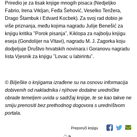
Priredio je za tisak knjige mnogih pisaca (Nedjeljko
Fabrio, Irena Vrkljan, Feđa Šehović, Veselko Tenžera,
Drago Štambuk i Edvard Kocbek). Za svoj rad dobio je
više priznanja, među kojima nagradu Julije Benešić za
knjigu kritika "Porok pisanja", Kiklopa za najbolju knjigu
eseja (Gondolijer na Vltavi), nagradu M. J. Zagorka koju
dodjeljuje Društvo hrvatskih novinara i Goranovu nagradu
lista Vjesnik za knjigu "Lovac u labirintu".
© Bilješke o knjigama izrađene su na osnovu informacija
dobivenih od nakladnika i njihove dodatne uredničke
obrade temeljem uvida u sadržaj knjige, te se kao takve ne
smiju prenositi bez prethodnog dogovora s uredništvom
portala.
Preporuči knjigu