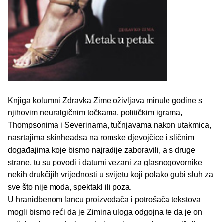
Knjiga kolumni Zdravka Zime oživljava minule godine s
njihovim neuralgičnim točkama, političkim igrama,
Thompsonima i Severinama, tučnjavama nakon utakmica,
nasrtajima skinheadsa na romske djevojčice i sličnim
događajima koje bismo najradije zaboravili, a s druge
strane, tu su povodi i datumi vezani za glasnogovornike
nekih drukčijih vrijednosti u svijetu koji polako gubi sluh za
sve što nije moda, spektakl ili poza.
U hranidbenom lancu proizvođača i potrošača tekstova
mogli bismo reći da je Zimina uloga odgojna te da je on