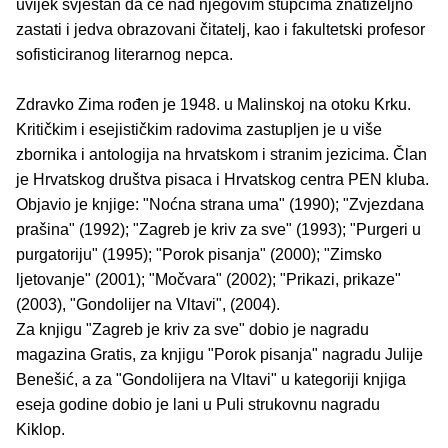
uvijek svjestan da će nad njegovim stupcima znatiželjno
zastati i jedva obrazovani čitatelj, kao i fakultetski profesor
sofisticiranog literarnog nepca.
Zdravko Zima rođen je 1948. u Malinskoj na otoku Krku.
Kritičkim i esejističkim radovima zastupljen je u više
zbornika i antologija na hrvatskom i stranim jezicima. Član
je Hrvatskog društva pisaca i Hrvatskog centra PEN kluba.
Objavio je knjige: "Noćna strana uma" (1990); "Zvjezdana
prašina" (1992); "Zagreb je kriv za sve" (1993); "Purgeri u
purgatoriju" (1995); "Porok pisanja" (2000); "Zimsko
ljetovanje" (2001); "Močvara" (2002); "Prikazi, prikaze"
(2003), "Gondolijer na Vltavi", (2004).
Za knjigu "Zagreb je kriv za sve" dobio je nagradu
magazina Gratis, za knjigu "Porok pisanja" nagradu Julije
Benešić, a za "Gondolijera na Vltavi" u kategoriji knjiga
eseja godine dobio je lani u Puli strukovnu nagradu
Kiklop.