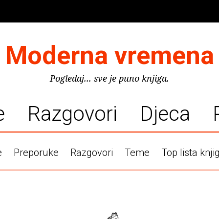
Moderna vremena
Pogledaj... sve je puno knjiga.
e
Razgovori
Djeca
e
Preporuke
Razgovori
Teme
Top lista knji