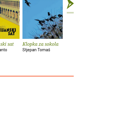
ski sat
Klopka za sokola
Sveti bunar
Živjeti p
anto
Stjepan Tomaš
Stjepan Tomaš
Ružica Ant