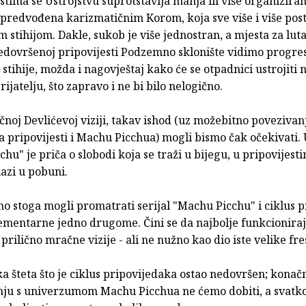
stima se Ustrojstvu suprotstavlja manja ili više organizir
 predvođena karizmatičnim Korom, koja sve više i više pos
 stihijom. Dakle, sukob je više jednostran, a mjesta za luta
edovršenoj pripovijesti Podzemno sklonište vidimo progres
stihije, možda i nagovještaj kako će se otpadnici ustrojiti 
ijatelju, što zapravo i ne bi bilo nelogično.
čnoj Devlićevoj viziji, takav ishod (uz možebitno povezivan
 pripovijesti i Machu Picchua) mogli bismo čak očekivati.
hu" je priča o slobodi koja se traži u bijegu, u pripovijest
azi u pobuni.
 stoga mogli promatrati serijal "Machu Picchu" i ciklus pr
mentarne jedno drugome. Čini se da najbolje funkcioniraj
, prilično mračne vizije - ali ne nužno kao dio iste velike fre
ka šteta što je ciklus pripovijedaka ostao nedovršen; kona
nju s univerzumom Machu Picchua ne ćemo dobiti, a svatko