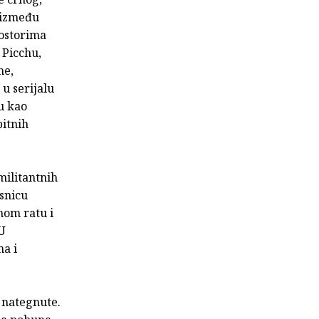
u između
rostorima
 Picchu,
me,
 u serijalu
u kao
bitnih
militantnih
osnicu
nom ratu i
 U
ma i
o nategnute.