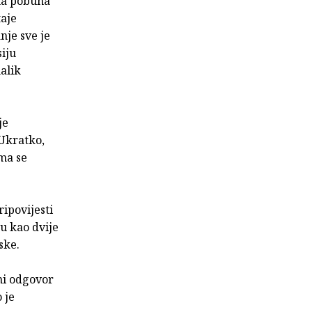
ana pobuna
taje
nje sve je
iju
nalik
je
 Ukratko,
ima se
ipovijesti
u kao dvije
ske.
čni odgovor
 je