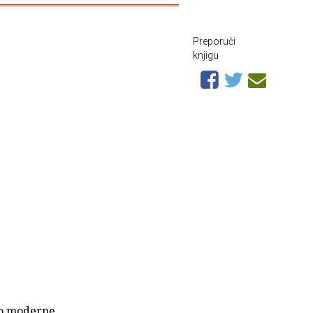
Preporuči
knjigu
lo moderne