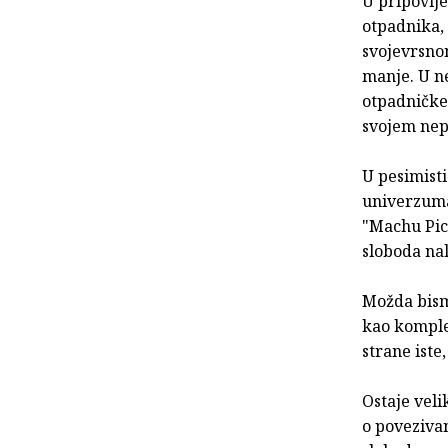
U pripovije
otpadnika,
svojevrsnom
manje. U n
otpadničke 
svojem nepr
U pesimisti
univerzuma
"Machu Picc
sloboda nal
Možda bismo
kao komple
strane iste
Ostaje veli
o poveziva