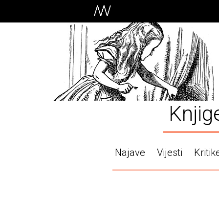
Knjig
Najave
Vijesti
Kritik