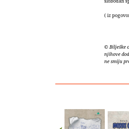
slobodan s
( iz pogov
© Bilješke 
njihove dod
ne smiju pr