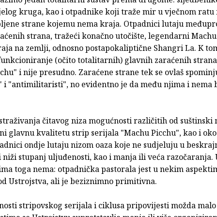
jelog kruga, kao i otpadnike koji traže mir u vječnom rat
bljene strane kojemu nema kraja. Otpadnici lutaju međup
aćenih strana, tražeći konačno utočište, legendarni Machu
raja na zemlji, odnosno postapokaliptične Shangri La. K to
unkcioniranje (očito totalitarnih) glavnih zaraćenih strana
chu" i nije presudno. Zaraćene strane tek se ovlaš spominj
i" i "antimilitaristi", no evidentno je da među njima i nema 
straživanja čitavog niza mogućnosti različitih od suštinski 
ni glavnu kvalitetu strip serijala "Machu Picchu", kao i ok
adnici ondje lutaju nizom oaza koje ne sudjeluju u beskraj
li niži stupanj uljuđenosti, kao i manja ili veća razočaranja.
tima toga nema: otpadnička pastorala jest u nekim aspekti
od Ustrojstva, ali je beziznimno primitivna.
čnosti stripovskog serijala i ciklusa pripovijesti možda mal