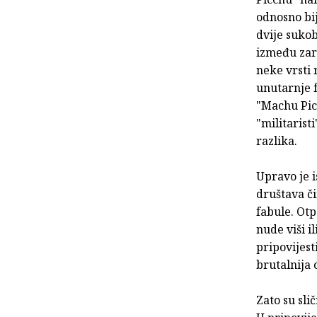
odnosno bi
dvije suko
između zar
neke vrsti 
unutarnje f
"Machu Pic
"militarist
razlika.
Upravo je i
društava či
fabule. Otp
nude viši i
pripovijes
brutalnija 
Zato su sli