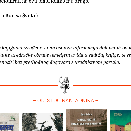
pekulirati na ovu temu koliko mu drago.
ora
Borisa Švela
)
o knjigama izrađene su na osnovu informacija dobivenih od 
atne uredničke obrade temeljem uvida u sadržaj knjige, te s
enositi bez prethodnog dogovora s uredništvom portala.
– OD ISTOG NAKLADNIKA –