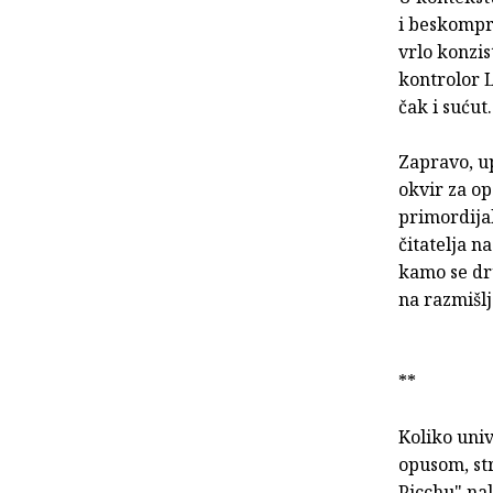
i beskompr
vrlo konzis
kontrolor L
čak i sućut.
Zapravo, u
okvir za o
primordija
čitatelja n
kamo se dru
na razmišlj
**
Koliko uni
opusom, str
Picchu" na