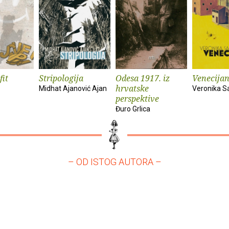
fit
Stripologija
Odesa 1917. iz
Venecijan
hrvatske
Midhat Ajanović Ajan
Veronika S
perspektive
Đuro Grlica
– OD ISTOG AUTORA –