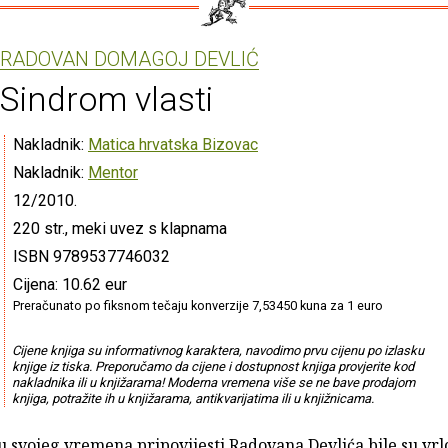
RADOVAN DOMAGOJ DEVLIĆ
Sindrom vlasti
Nakladnik:
Matica hrvatska Bizovac
Nakladnik:
Mentor
12/2010.
220 str., meki uvez s klapnama
ISBN 9789537746032
Cijena: 10.62 eur
Preračunato po fiksnom tečaju konverzije 7,53450 kuna za 1 euro
Cijene knjiga su informativnog karaktera, navodimo prvu cijenu po izlasku
knjige iz tiska. Preporučamo da cijene i dostupnost knjiga provjerite kod
nakladnika ili u knjižarama! Moderna vremena više se ne bave prodajom
knjiga, potražite ih u knjižarama, antikvarijatima ili u knjižnicama.
u svojeg vremena pripovijesti Radovana Devlića bile su vr