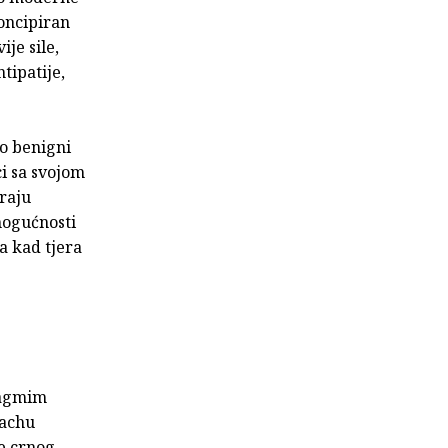
oncipiran
je sile,
tipatije,
no benigni
i sa svojom
raju
mogućnosti
a kad tjera
magmim
Machu
e crnog,