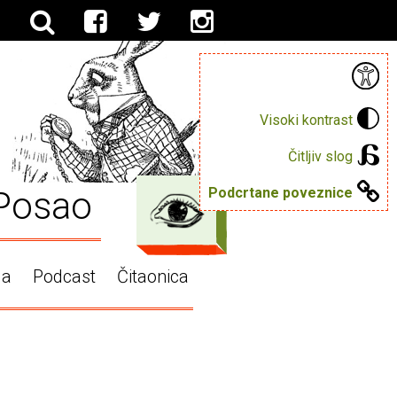
Visoki kontrast
Čitljiv slog
Posao
Podcrtane poveznice
ga
Podcast
Čitaonica