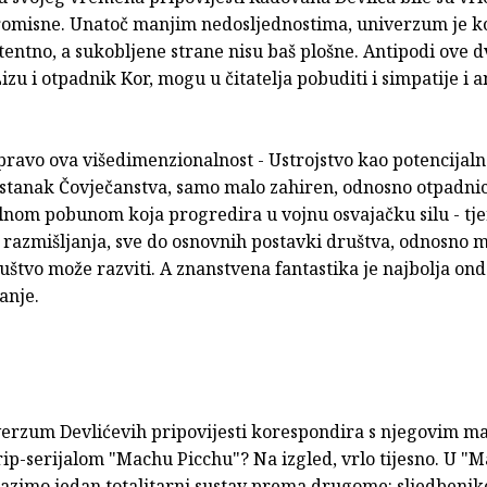
omisne. Unatoč manjim nedosljednostima, univerzum je k
tentno, a sukobljene strane nisu baš plošne. Antipodi ove dvi
izu i otpadnik Kor, mogu u čitatelja pobuditi i simpatije i an
pravo ova višedimenzionalnost - Ustrojstvo kao potencijal
pstanak Čovječanstva, samo malo zahiren, odnosno otpadnic
lnom pobunom koja progredira u vojnu osvajačku silu - tje
a razmišljanja, sve do osnovnih postavki društva, odnosno 
štvo može razviti. A znanstvena fantastika je najbolja ond
anje.
verzum Devlićevih pripovijesti korespondira s njegovim 
ip-serijalom "Machu Picchu"? Na izgled, vrlo tijesno. U "
lazimo jedan totalitarni sustav prema drugome: sljedbenik