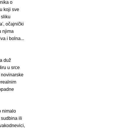
snika o
u koji sve
 sliku
', očajnički
u njima
va i bolna...
na duž
diru u srce
e novinarske
nerealnim
ropadne
o nimalo
 sudbina ili
svakodnevici,