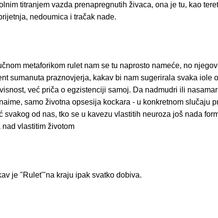
nim titranjem vazda prenapregnutih živaca, ona je tu, kao teret
rijetnja, nedoumica i tračak nade.
učnom metaforikom rulet nam se tu naprosto nameće, no njegova
nt sumanuta praznovjerja, kakav bi nam sugerirala svaka iole o
isnost, već priča o egzistenciji samoj. Da nadmudri ili nasamar
, naime, samo životna opsesija kockara - u konkretnom slučaju p
 svakog od nas, tko se u kavezu vlastitih neuroza još nada form
 nad vlastitim životom
av je "Rulet'"na kraju ipak svatko dobiva.