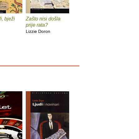
i, bježi
Zašto nisi došla
Otkrivanje
Spaljeni
prije rata?
Lydie Salvayre
Roy Jaco
Lizzie Doron