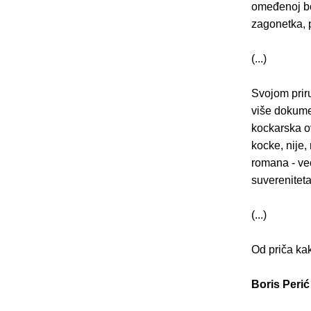
omeđenoj bol
zagonetka, p
(...)
Svojom prir
više dokume
kockarska ov
kocke, nije
romana - već
suvereniteta
(...)
Od priča kak
Boris Perić