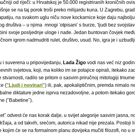
čniji od riječi: u Hrvatskoj je 50.000 registriranih kroničnih ovi
išnje se na taj porok troši preko milijardu kuna. U Zagrebu, grad
apatiju, na svakom uglu niču nove kockarnice koje daju najbolju
 društva – u njima mnogi 'otpisani' s burze, 'ljudi bez svojstava
bini svoje posljednje uloge i nade. Jedan buntovan čovjek međ
čnom igrom nadmudriti rulet, društvo, usud. No, igra je i uzbudlji
lu i suverena u pripovijedanju,
Lada Žigo
vodi nas već niz godi
evnih svjetova, koji, ma koliko im se potajice opirali, itekako za
 stvarnosti, radilo se pritom o sasvim priručnoj mitologiji tmurn
e (
"Ljudi i novinari"
) ili, pak, apokaliptičnim, premda nimalo 
obalne diktature jedne isprva nezadovoljne, a potom itekako go
ne ("Babetine").
" odvest će nas korak dalje, u svijet alegorije sasvim jasna, n
ržaja, a od takvih, srećom, autorica nikad nije prezala. Postoji li
je kojim će se na formalnom planu dovijeka mučiti filozofi, no u 