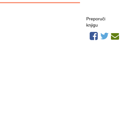
Preporuči
knjigu