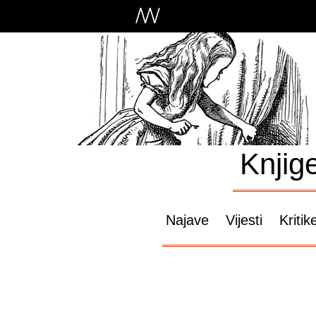
Knjig
Najave
Vijesti
Kritik