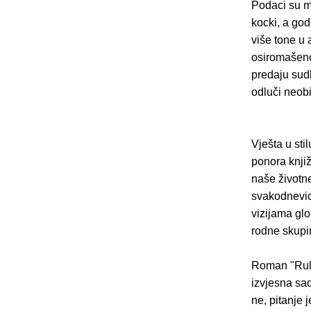
Podaci su mu
kocki, a god
više tone u 
osiromašenog
predaju sud
odluči neobi
Vješta u sti
ponora knjiž
naše životne
svakodnevic
vizijama gl
rodne skupi
Roman "Rulet
izvjesna sad
ne, pitanje 