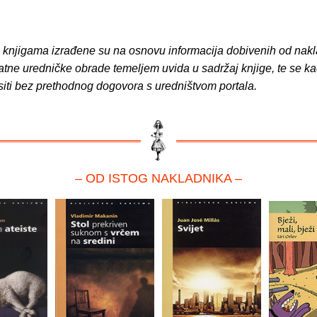
o knjigama izrađene su na osnovu informacija dobivenih od nakl
atne uredničke obrade temeljem uvida u sadržaj knjige, te se ka
siti bez prethodnog dogovora s uredništvom portala.
– OD ISTOG NAKLADNIKA –