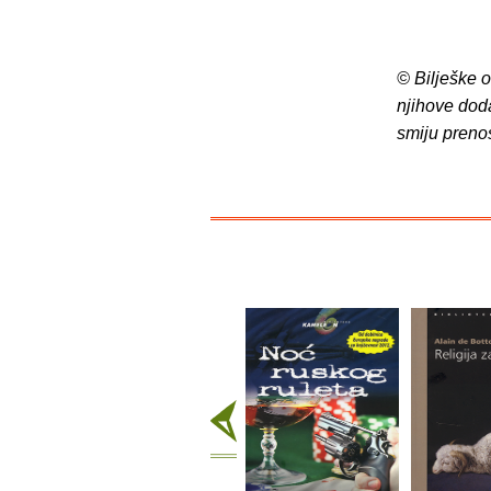
© Bilješke 
njihove dod
smiju preno