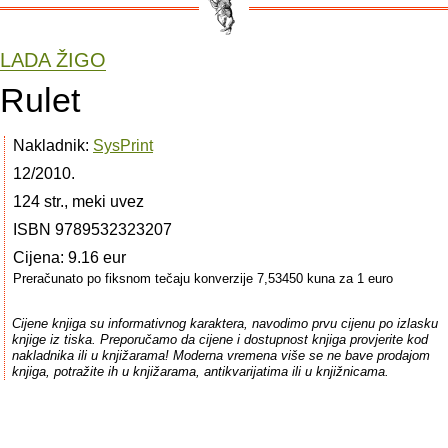
LADA ŽIGO
Rulet
Nakladnik:
SysPrint
12/2010.
124 str., meki uvez
ISBN 9789532323207
Cijena: 9.16 eur
Preračunato po fiksnom tečaju konverzije 7,53450 kuna za 1 euro
Cijene knjiga su informativnog karaktera, navodimo prvu cijenu po izlasku
knjige iz tiska. Preporučamo da cijene i dostupnost knjiga provjerite kod
nakladnika ili u knjižarama! Moderna vremena više se ne bave prodajom
knjiga, potražite ih u knjižarama, antikvarijatima ili u knjižnicama.