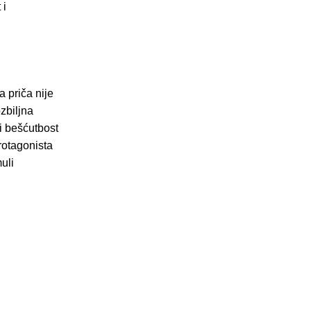
 i
 priča nije
zbiljna
i bešćutbost
rotagonista
uli