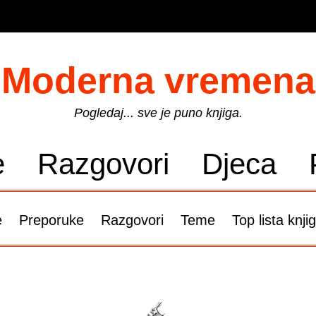
Moderna vremena
Pogledaj... sve je puno knjiga.
e
Razgovori
Djeca
e
Preporuke
Razgovori
Teme
Top lista knji