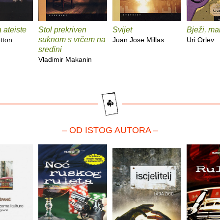
a ateiste
Stol prekriven
Svijet
Bježi, mal
suknom s vrčem na
tton
Juan Jose Millas
Uri Orlev
sredini
Vladimir Makanin
– OD ISTOG AUTORA –