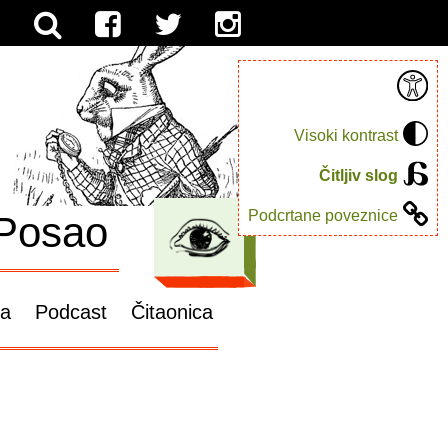
Visoki kontrast
Čitljiv slog
Podcrtane poveznice
Posao
ga
Podcast
Čitaonica