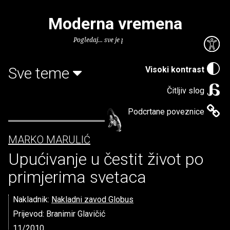
Moderna vremena
Pogledaj... sve je puno knjiga.
Sve teme
Visoki kontrast
Čitljiv slog
Podcrtane poveznice
MARKO MARULIĆ
Upućivanje u čestit život po
primjerima svetaca
Nakladnik:
Nakladni zavod Globus
Prijevod: Branimir Glavičić
11/2010.