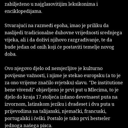
zabilježeno u najglasovitijim leksikonima i
enciklopedijama.
Stvarajući na razmeđi epoha, imao je priliku da
naslijedi tradicionalne duhovne vrijednosti srednjega
vijeka, ali i da doživi njihovo razgrađivanje, te da
bude jedan od onih koji će postaviti temelje novog
doba.
Ovo njegovo djelo od nemjerljive je kulturno
povijesne važnosti, i njime je stekao europsku (a to je
za ono vrijeme značilo svjetsku) slavu. "De institutione
bene vivendi" objavljeno je prvi put u Mlecima, to je
djelo do kraja 17.stoljeća izdano devetnaest puta na
izvornom, latinskom jeziku i dvadeset i dva puta u
prijevodima na talijanski, njemački, francuski,
portugalski i češki. Postalo je tako prvi bestseler
jednoga našega pisca.