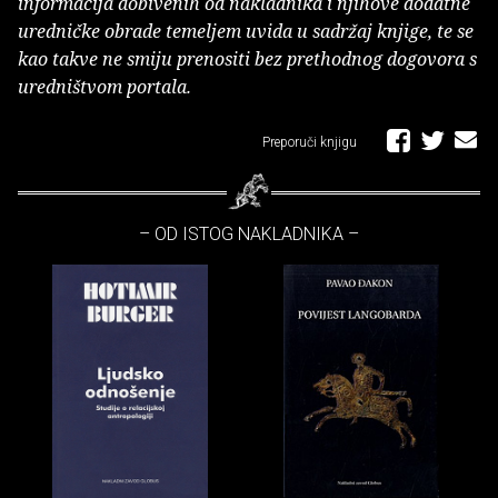
informacija dobivenih od nakladnika i njihove dodatne
uredničke obrade temeljem uvida u sadržaj knjige, te se
kao takve ne smiju prenositi bez prethodnog dogovora s
uredništvom portala.
Preporuči knjigu
– OD ISTOG NAKLADNIKA –