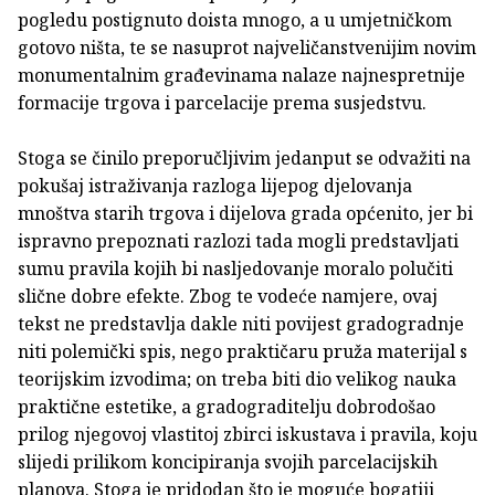
pogledu postignuto doista mnogo, a u umjetničkom
gotovo ništa, te se nasuprot najveličanstvenijim novim
monumentalnim građevinama nalaze najnespretnije
formacije trgova i parcelacije prema susjedstvu.
Stoga se činilo preporučljivim jedanput se odvažiti na
pokušaj istraživanja razloga lijepog djelovanja
mnoštva starih trgova i dijelova grada općenito, jer bi
ispravno prepoznati razlozi tada mogli predstavljati
sumu pravila kojih bi nasljedovanje moralo polučiti
slične dobre efekte. Zbog te vodeće namjere, ovaj
tekst ne predstavlja dakle niti povijest gradogradnje
niti polemički spis, nego praktičaru pruža materijal s
teorijskim izvodima; on treba biti dio velikog nauka
praktične estetike, a gradograditelju dobrodošao
prilog njegovoj vlastitoj zbirci iskustava i pravila, koju
slijedi prilikom koncipiranja svojih parcelacijskih
planova. Stoga je pridodan što je moguće bogatiji