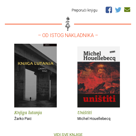
Preporuči knjigu
– OD ISTOG NAKLADNIKA –
Knjiga lutanja
Uništiti
Žarko Paić
Michel Houellebecq
VIDI SVE KNJIGE