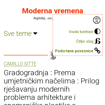
Moderna vremena
Pogledaj... sve je puno knjiga.
Sve teme
Visoki kontrast
Čitljiv slog
Podcrtane poveznice
CAMILLO SITTE
Gradogradnja : Prema
umjetničkim načelima : Prilog
rješavanju modernih
problema arhitekture i