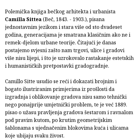
Polemička knjiga bečkog arhitekta i urbanista
Camilla Sittea
(Beč, 1843. - 1903.), pisana
jednostavnim jezikom i stara više od sto dvadeset
godina, generacijama je smatrana klasičnim ako ne i
remek-djelom urbane teorije. Čitajući je danas
postajemo svjesni zašto nam trgovi, ulice i gradovi
više nisu lijepi, i što je uzrokovalo rastakanje estetskih
i humanističkih pretpostavki gradogradnje.
Camillo Sitte usudio se reći i dokazati brojnim i
bogato ilustriranim primjerima iz prošlosti da
izgradnja i oblikovanje gradova nisu samo tehnički
nego ponajprije umjetnički problem, te je već 1889.
pisao o užasu pravljenja gradova šestarom i ravnalom
pod pravim kutom, po krutim geometrijskim
šablonama s ujednačenim blokovima kuća i ulicama
koje ubijaju svaku živost.