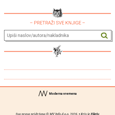
– PRETRAŽI SVE KNJIGE –
Moderna vremena
Sva prava pridržana © MV Info d.o.o. 2026. • Kriv je
Fiktiv