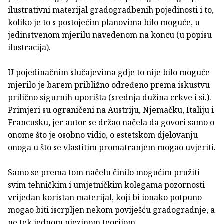
ilustrativni materijal gradogradbenih pojedinosti i to,
koliko je to s postojećim planovima bilo moguće, u
jedinstvenom mjerilu navedenom na koncu (u popisu
ilustracija).
U pojedinačnim slučajevima gdje to nije bilo moguće
mjerilo je barem približno određeno prema iskustvu
prilično sigurnih uporišta (srednja dužina crkve i si.).
Primjeri su ograničeni na Austriju, Njemačku, Italiju i
Francusku, jer autor se držao načela da govori samo o
onome što je osobno vidio, o estetskom djelovanju
onoga u što se vlastitim promatranjem mogao uvjeriti.
Samo se prema tom načelu činilo mogućim pružiti
svim tehničkim i umjetničkim kolegama pozornosti
vrijedan koristan materijal, koji bi ionako potpuno
mogao biti iscrpljen nekom poviješću gradogradnje, a
ne tek jednom njezinom teorijom.