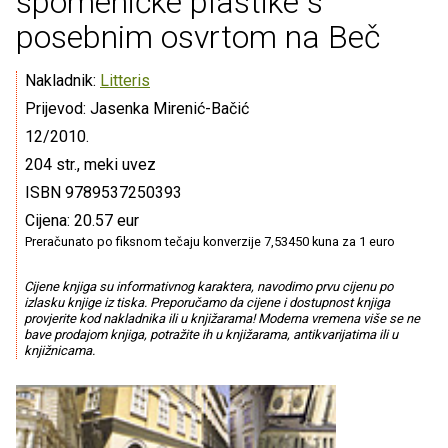
spomeničke plastike s
posebnim osvrtom na Beč
Nakladnik:
Litteris
Prijevod: Jasenka Mirenić-Bačić
12/2010.
204 str., meki uvez
ISBN 9789537250393
Cijena: 20.57 eur
Preračunato po fiksnom tečaju konverzije 7,53450 kuna za 1 euro
Cijene knjiga su informativnog karaktera, navodimo prvu cijenu po
izlasku knjige iz tiska. Preporučamo da cijene i dostupnost knjiga
provjerite kod nakladnika ili u knjižarama! Moderna vremena više se ne
bave prodajom knjiga, potražite ih u knjižarama, antikvarijatima ili u
knjižnicama.