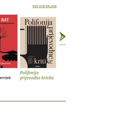
VIDI SVE KNJIGE
Polifonija
Prokleti muški
Iz života
prijevodne kritike
psa
demšek
Andrev Walden
Sander Kol