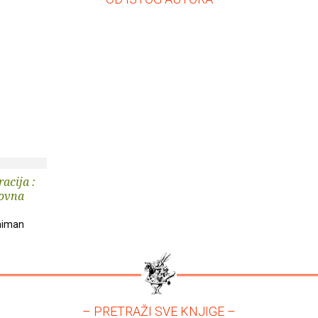
acija :
lovna
miman
– PRETRAŽI SVE KNJIGE –