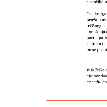
razmišljaju
Ova knjiga 
pružaju uv
tržišnog is
donošenja o
participat
radnika i p
im se proht
© Bilješke 
njihove dod
ne smiju pr