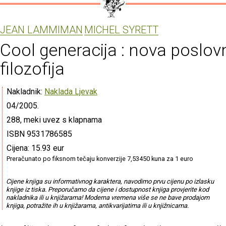
JEAN LAMMIMAN
MICHEL SYRETT
Cool generacija : nova poslov
filozofija
Nakladnik:
Naklada Ljevak
04/2005.
288, meki uvez s klapnama
ISBN 9531786585
Cijena: 15.93 eur
Preračunato po fiksnom tečaju konverzije 7,53450 kuna za 1 euro
Cijene knjiga su informativnog karaktera, navodimo prvu cijenu po izlasku
knjige iz tiska. Preporučamo da cijene i dostupnost knjiga provjerite kod
nakladnika ili u knjižarama! Moderna vremena više se ne bave prodajom
knjiga, potražite ih u knjižarama, antikvarijatima ili u knjižnicama.