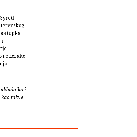
 Syrett
i terenskog
 postupka
 i
ije
 i otići ako
nja.
nakladnika i
e kao takve