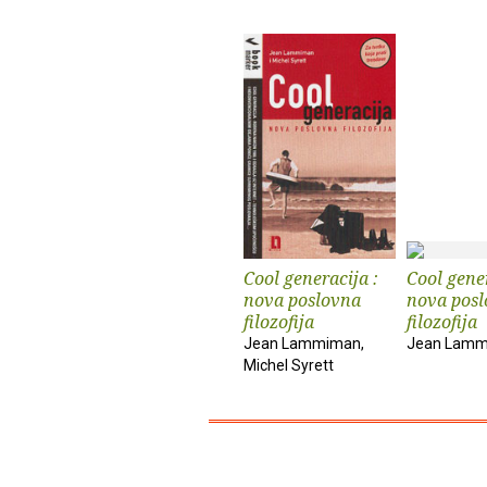
Cool generacija :
Cool gener
nova poslovna
nova pos
filozofija
filozofija
Jean Lammiman,
Jean Lam
Michel Syrett