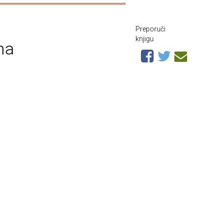
Preporuči
knjigu
na