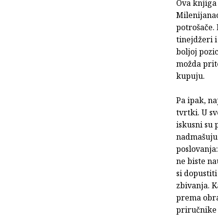
Ova knjiga 
Milenijanac
potrošače. 
tinejdžeri 
boljoj pozi
možda prito
kupuju.
Pa ipak, na
tvrtki. U 
iskusni su 
nadmašuju 
poslovanja:
ne biste na
si dopustit
zbivanja. K
prema obra
priručnike 