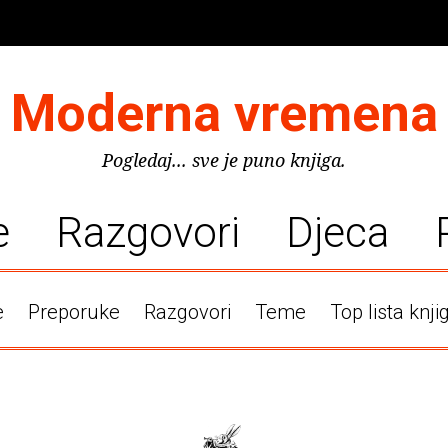
Moderna vremena
Pogledaj... sve je puno knjiga.
e
Razgovori
Djeca
e
Preporuke
Razgovori
Teme
Top lista knji