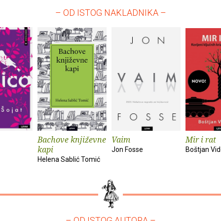
– OD ISTOG NAKLADNIKA –
Bachove književne
Vaim
Mir i rat
kapi
Jon Fosse
Boštjan Vi
Helena Sablić Tomić
– OD ISTOG AUTORA –