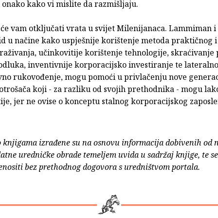
 onako kako vi mislite da razmišljaju.
će vam otključati vrata u svijet Milenijanaca. Lammiman i
id u načine kako uspješnije korištenje metoda praktičnog 
traživanja, učinkovitije korištenje tehnologije, skraćivanje
dluka, inventivnije korporacijsko investiranje te lateralno
ivno rukovođenje, mogu pomoći u privlačenju nove generac
otrošača koji - za razliku od svojih prethodnika - mogu lako
ije, jer ne ovise o konceptu stalnog korporacijskog zaposle
o knjigama izrađene su na osnovu informacija dobivenih od 
atne uredničke obrade temeljem uvida u sadržaj knjige, te s
enositi bez prethodnog dogovora s uredništvom portala.