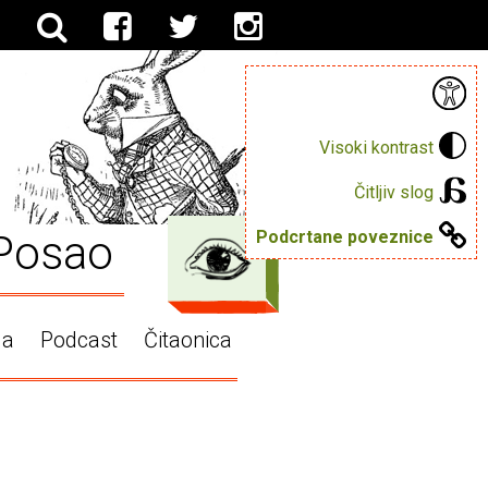
Visoki kontrast
Čitljiv slog
Posao
Podcrtane poveznice
ga
Podcast
Čitaonica