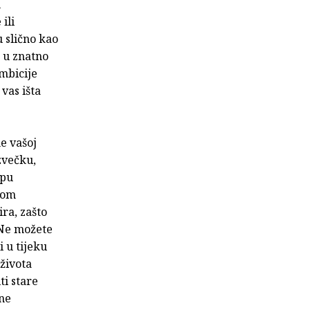
u
ili
 slično kao
u u znatno
ambicije
vas išta
ne vašoj
zvečku,
upu
com
ira, zašto
“ Ne možete
i u tijeku
 života
i stare
 ne