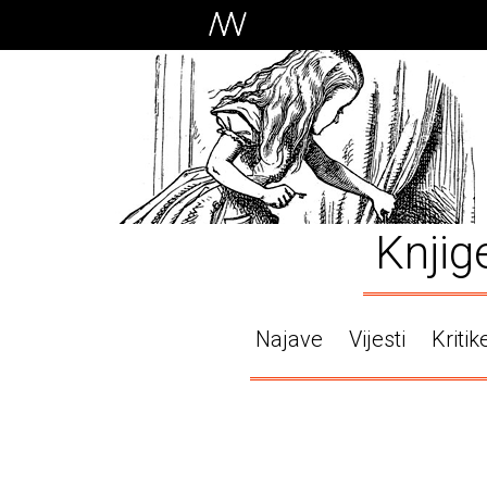
Knjig
Najave
Vijesti
Kritik