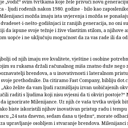
je „vodič“ svim tvrtkama koje žele privući novu generacij
a - ljudi rođenih nakon 1980. godine - bilo kao zaposlenike 
Milenijanci možda imaju ista uvjerenja i možda se ponašaju
i dvadeset-i-nešto-godišnjaci iz ranijih generacija, no oni s
ciji da ispune svoje težnje i žive vlastitim stilom, a njihove 
m uopće i ne uključuju mogućnost da za vas rade ili da od 
jbolji od njih imaju sve kvalitete, vještine i osobine potreb
svojim su rukama držali računalnog miša znatno duže nego 
poznavatelji brendova, a u inovativnosti i lateralnom prist
svoje prethodnike. Da citiramo Fast Company, bibliju dot.
 „Ako želite da vam ljudi razmišljaju izvan uobičajenih okv
učili raditi s ljudima koji nisu svjesni da ti okviri postoje?
i da ignorirate Milenijance. Uz njih će vaša trvtka uvijek bit
ako biste iskoristili njihov inovativan pristup radu i tempu
scu „24 sata dnevno, sedam dana u tjednu“, morate odbacit
za upravljanje osobljem i stvaranje brendova. Milenijanci