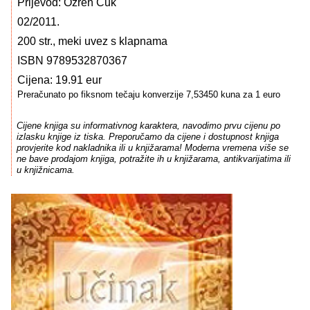
Prijevod: Ozren Ćuk
02/2011.
200 str., meki uvez s klapnama
ISBN 9789532870367
Cijena: 19.91 eur
Preračunato po fiksnom tečaju konverzije 7,53450 kuna za 1 euro
Cijene knjiga su informativnog karaktera, navodimo prvu cijenu po
izlasku knjige iz tiska. Preporučamo da cijene i dostupnost knjiga
provjerite kod nakladnika ili u knjižarama! Moderna vremena više se
ne bave prodajom knjiga, potražite ih u knjižarama, antikvarijatima ili
u knjižnicama.