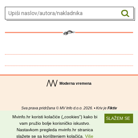
Moderna vremena
Sva prava pridržana © MV Info d.o.o. 2026. • Kriv je
Fiktiv
Mvinfo.hr koristi kolačiće („cookies“) kako bi
SLAŽEM SE
O nama
•
Pomoć
•
Uvjeti korištenja
•
RSS kanali
vam pružio bolje korisničko iskustvo.
Nastavkom pregleda mvinfo.hr stranica
Potraži nas na:
slažete se sa korištenjem kolačića.
Više