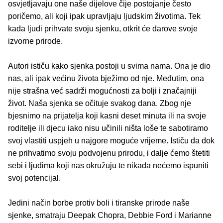
osvjetljavaju one naše dijelove čije postojanje često
poričemo, ali koji ipak upravljaju ljudskim životima. Tek
kada ljudi prihvate svoju sjenku, otkrit će darove svoje
izvorne prirode.
Autori ističu kako sjenka postoji u svima nama. Ona je dio
nas, ali ipak većinu života bježimo od nje. Međutim, ona
nije strašna već sadrži mogućnosti za bolji i značajniji
život. Naša sjenka se očituje svakog dana. Zbog nje
bjesnimo na prijatelja koji kasni deset minuta ili na svoje
roditelje ili djecu iako nisu učinili ništa loše te sabotiramo
svoj vlastiti uspjeh u najgore moguće vrijeme. Ističu da dok
ne prihvatimo svoju podvojenu prirodu, i dalje ćemo štetiti
sebi i ljudima koji nas okružuju te nikada nećemo ispuniti
svoj potencijal.
Jedini način borbe protiv boli i tiranske prirode naše
sjenke, smatraju Deepak Chopra, Debbie Ford i Marianne