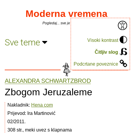
Moderna vremena
Pogledaj... sve je puno knjiga.
Sve teme
Visoki kontrast
Čitljiv slog
Podcrtane poveznice
ALEXANDRA SCHWARTZBROD
Zbogom Jeruzaleme
Nakladnik:
Hena com
Prijevod: Ira Martinović
02/2011.
308 str., meki uvez s klapnama