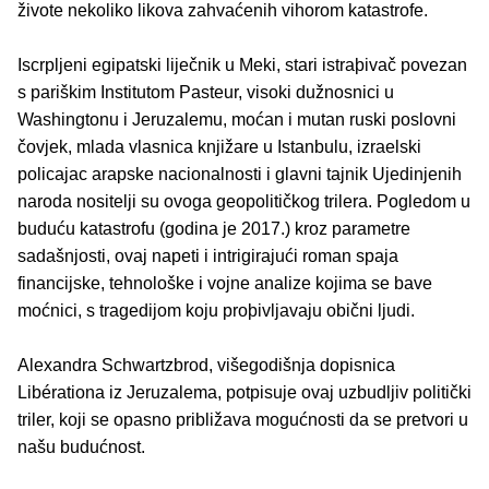
živote nekoliko likova zahvaćenih vihorom katastrofe.
Iscrpljeni egipatski liječnik u Meki, stari istraþivač povezan
s pariškim Institutom Pasteur, visoki dužnosnici u
Washingtonu i Jeruzalemu, moćan i mutan ruski poslovni
čovjek, mlada vlasnica knjižare u Istanbulu, izraelski
policajac arapske nacionalnosti i glavni tajnik Ujedinjenih
naroda nositelji su ovoga geopolitičkog trilera. Pogledom u
buduću katastrofu (godina je 2017.) kroz parametre
sadašnjosti, ovaj napeti i intrigirajući roman spaja
financijske, tehnološke i vojne analize kojima se bave
moćnici, s tragedijom koju proþivljavaju obični ljudi.
Alexandra Schwartzbrod, višegodišnja dopisnica
Libérationa iz Jeruzalema, potpisuje ovaj uzbudljiv politički
triler, koji se opasno približava mogućnosti da se pretvori u
našu budućnost.