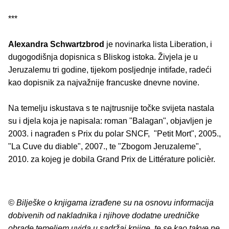
***
Alexandra Schwartzbrod
je novinarka lista Liberation, i
dugogodišnja dopisnica s Bliskog istoka. Živjela je u
Jeruzalemu tri godine, tijekom posljednje intifade, radeći
kao dopisnik za najvažnije francuske dnevne novine.
Na temelju iskustava s te najtrusnije točke svijeta nastala
su i djela koja je napisala: roman "Balagan", objavljen je
2003. i nagrađen s Prix du polar SNCF, "Petit Mort", 2005.,
"La Cuve du diable", 2007., te "Zbogom Jeruzaleme",
2010. za kojeg je dobila Grand Prix de Littérature policièr.
© Bilješke o knjigama izrađene su na osnovu informacija
dobivenih od nakladnika i njihove dodatne uredničke
obrade temeljem uvida u sadržaj knjige, te se kao takve ne