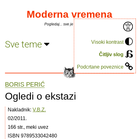
Moderna vremena
Pogledaj... sve je puno knjiga.
Sve teme
Visoki kontrast
Čitljiv slog
Podcrtane poveznice
BORIS PERIĆ
Ogledi o ekstazi
Nakladnik:
V.B.Z.
02/2011.
166 str., meki uvez
ISBN 9789533042480