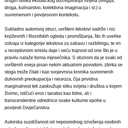
drugih oblika ekstatičkog doživljavanja svijeta (religija,
droga, kulinarstvo, kolektivna imaginacija i sl.) u
suvremenom i povijesnom kontekstu.
Sukladno autorovoj struci, uvršteni tekstovi sadrže i niz
književnih i filozofskih ogleda i promišljanja, što ih uvelike
izdvaja iz kategorije tekstova za zabavu i razbibrigu, te im
u receptivnom smislu daje i veću trajnost od one što je u
pravilu nalaže forma mjesečnika. S obzirom da je svaki od
uvrštenih eseja pisan nekim aktualnim povodom, zbirka se
stoga može čitati i kao svojevrsna kronika suvremenih
duhovnih preokupacija i neuroza, čija prividna
marginalnost tek zaokružuje sliku svijeta i društva u kojem
živimo, ističući eros i tanatos kao bitne, ali i
transcendentne odrednice svake kulturne epohe u
povijesti čovječanstva.
Autorska suzdržanost od neposrednog iznošenja osobnih