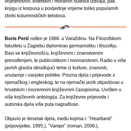
vrijednosnih, estetskih i moralnih sudova izdvaja, pak,
knjigu iz korpusa u posljednje vrijeme toliko popularnih
zbirki kolumnističkih tekstova.
Boris Perić
rođen je 1966. u Varaždinu. Na Filozofskom
fakultetu u Zagrebu diplomirao germanistiku i filozofiju.
Bavi se književnošću, književnim i znanstvenim
prevođenjem, te publicistikom i novinarstvom. Radio u više
javnih glasila obrađujući teme iz kulture, znanosti,
unutarnje i vanjske politike. Prozna djela i prijevode s
njemačkog i engleskog, te na njemački jezik objavljivao u
hrvatskim i inozemnim književnim časopisima. Uvršten u
više književnih antologija. Za književne prijevode i
autorska djela više puta nagrađivan.
Objavio je desetak djela, među kojima i: "Heartland"
(pripovijetke, 1995.), "Vampir" (roman, 2006.),