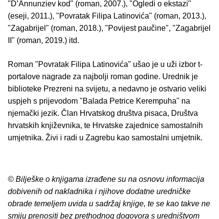
"D’Annunziev kod" (roman, 2007.), "Ogledi o ekstazi"
(eseji, 2011.), "Povratak Filipa Latinovića" (roman, 2013.),
"Zagabrijel" (roman, 2018.), "Povijest paučine", "Zagabrijel
II" (roman, 2019.) itd.
Roman "Povratak Filipa Latinovića" ušao je u uži izbor t-
portalove nagrade za najbolji roman godine. Urednik je
biblioteke Prezreni na svijetu, a nedavno je ostvario veliki
uspjeh s prijevodom "Balada Petrice Kerempuha" na
njemački jezik. Član Hrvatskog društva pisaca, Društva
hrvatskih književnika, te Hrvatske zajednice samostalnih
umjetnika. Živi i radi u Zagrebu kao samostalni umjetnik.
© Bilješke o knjigama izrađene su na osnovu informacija
dobivenih od nakladnika i njihove dodatne uredničke
obrade temeljem uvida u sadržaj knjige, te se kao takve ne
smiju prenositi bez prethodnog dogovora s uredništvom