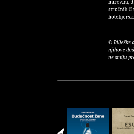
mirovini, d
stručnih čl
hotelijers
© Bilješke 
njihove dod
ne smiju pr