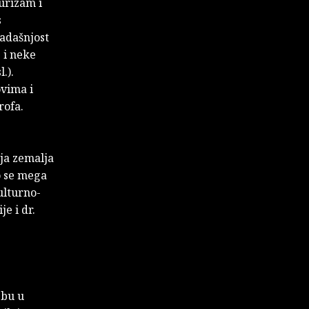
urizam i
s
sadašnjost
 i neke
.).
ovima i
rofa.
oja zemalja
o se mega
ulturno-
e i dr.
ebu u