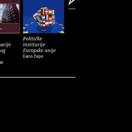
Političke
Balkanski ratovi
Kultura o
acije
institucije
1912.-1913. i
Katarina N
nog
Europske unije
njihov odjek u
Simončič
Hrvatskoj
Dario Čepo
ar
Igor Despot