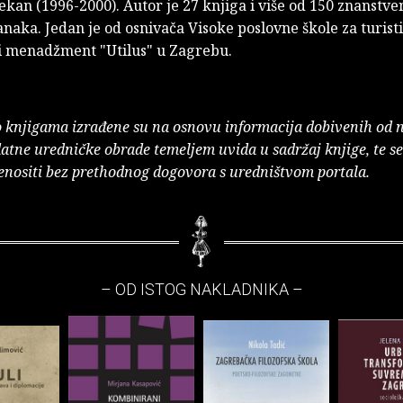
ekan (1996-2000). Autor je 27 knjiga i više od 150 znanstven
anaka. Jedan je od osnivača Visoke poslovne škole za turisti
ki menadžment "Utilus" u Zagrebu.
o knjigama izrađene su na osnovu informacija dobivenih od 
atne uredničke obrade temeljem uvida u sadržaj knjige, te s
enositi bez prethodnog dogovora s uredništvom portala.
– OD ISTOG NAKLADNIKA –