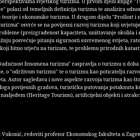
perspektivama svjetskog turizma. U prvom djelu knjige "T
e" polazi od temeljnih definicija turizma te analizira odno
teorije i ekonomike turizma. U drugom dijelu "Prošlost i 
rizma" osvrće se na povijesni razvoj turizma koji uvjetuje
obleme (preizgrađenost kapaciteta, uništavanje okoliša i sl
žnju posvećuje pitanju sigurnosti suvremenog svijeta, rat
koji bitno utječu na turizam, te problemu prirodnih katast
"Budućnost fenomena turizma" raspravlja o turizmu u doba
je, o "održivom turizmu" te o turizmu kao poticatelju razv
eta. Autor sagledava i nove aspekte razvoja turizma kao št
loga povijesnih gradova, turistička putovanja potaknuta k
nasljeđem (Heritage Tourism), artificijelni objekti i atrakcij
is Vukonić, redoviti profesor Ekonomskog fakulteta u Zagr