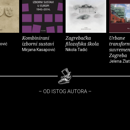
Kombinirani
Zagrebačka
Urbane
izborni sustavi
filozofska škola
transform
ović
suvreme
Mirjana Kasapović
Nikola Tadić
Zagreba
Jelena Zlat
– OD ISTOG AUTORA –