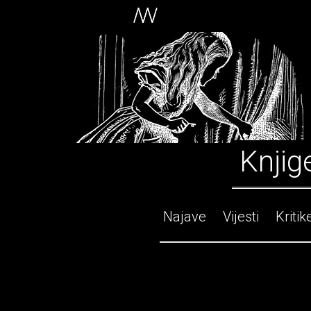
Knjig
Najave
Vijesti
Kritik