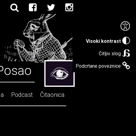
Visoki kontrast
Čitljiv slog
Posao
Podcrtane poveznice
ga
Podcast
Čitaonica