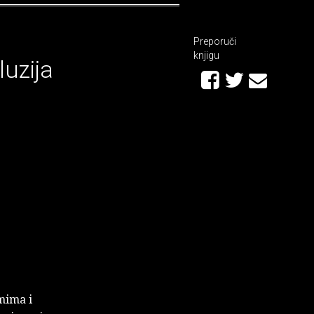
Preporuči
knjigu
uzija
mima i