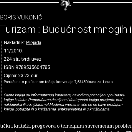
BORIS VUKONIĆ
Turizam : Budućnost mnogih il
Nakladnik:
Plejada
11/2010.
224 str., tvrdi uvez
ISBN 9789535604785
Cijena: 23.23 eur
Preračunato po fiksnom tečaju konverzije 7,53450 kuna za 1 euro
Cijene knjiga su informativnog karaktera, navodimo prvu cijenu po izlasku
knjige iz tiska. Preporučamo da cijene i dostupnost knjiga provjerite kod
nakladnika ili u knjižarama! Moderna vremena više se ne bave prodajom
knjiga, potražite ih u knjižarama, antikvarijatima ili u knjižnicama.
itički i kritički progovora o temeljnim suvremenim proble