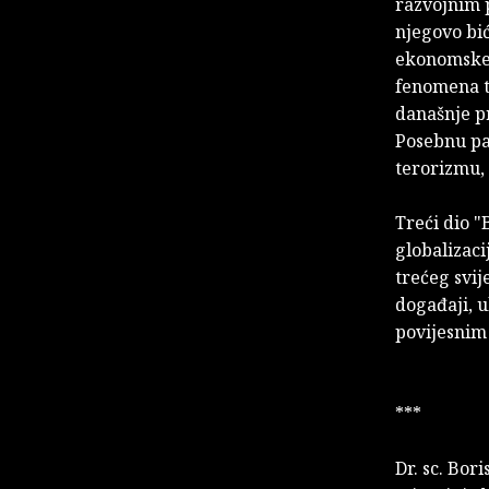
razvojnim 
njegovo bić
ekonomske 
fenomena tu
današnje pr
Posebnu pa
terorizmu, 
Treći dio 
globalizaci
trećeg svij
događaji, u
povijesnim 
***
Dr. sc. Bor