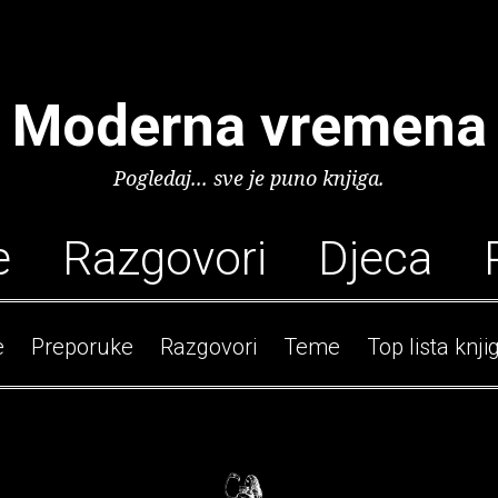
Moderna vremena
Pogledaj... sve je puno knjiga.
e
Razgovori
Djeca
e
Preporuke
Razgovori
Teme
Top lista knji