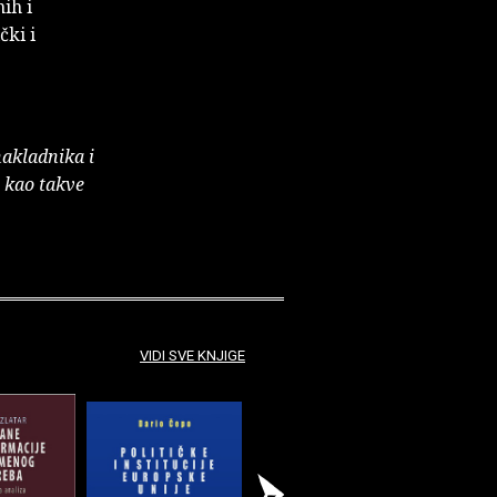
ih i
čki i
nakladnika i
e kao takve
VIDI SVE KNJIGE