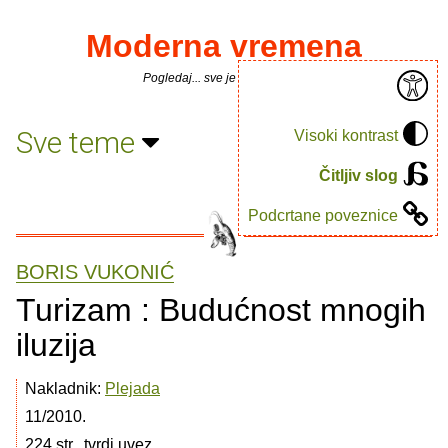
Moderna vremena
Pogledaj... sve je puno knjiga.
Sve teme
Visoki kontrast
Čitljiv slog
Podcrtane poveznice
BORIS VUKONIĆ
Turizam : Budućnost mnogih
iluzija
Nakladnik:
Plejada
11/2010.
224 str., tvrdi uvez