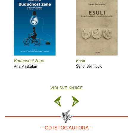
Budućnost žene
Esuli
Ana Maskalan
Šenol Selimović
VIDI SVE KNJIGE
– OD ISTOG AUTORA –