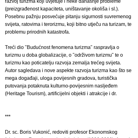
razvoj turizma koji uvjetuje i neke današnje probleme
(preizgrađenost kapaciteta, uništavanje okoliša i sl.).
Posebnu pažnju posvećuje pitanju sigurnosti suvremenog
svijeta, ratovima i terorizmu, koji bitno utječu na turizam, te
problemu prirodnih katastrofa.
Treći dio "Budućnost fenomena turizma" raspravlja o
turizmu u doba globalizacije, o "održivom turizmu" te o
turizmu kao poticatelju razvoja zemalja trećeg svijeta.
Autor sagledava i nove aspekte razvoja turizma kao što se
mega događaji, uloga povijesnih gradova, turistička
putovanja potaknuta kulturno-povijesnim nasljeđem
(Heritage Tourism), artificijelni objekti i atrakcije i dr.
***
Dr. sc. Boris Vukonić, redoviti profesor Ekonomskog