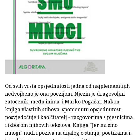
Od svih vrsta opsjednutosti jedna od najplemenitijih
nedvojbeno je ona poezijom. Njezin je dragovoljni
zatočenik, među inima, i Marko Pogačar. Nakon
knjiga vlastitih stihova, spomenutu opsjednutost
posvjedočuje i kao čitatelj - razgovorima s pjesnicima
i izborom njihovih tekstova. Knjiga "Jer mi smo
mnogi" nudi i poziva na dijalog o stanju, poetikama i