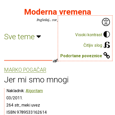
Moderna vremena
Pogledaj... sve je puno knjiga.
Sve teme
Visoki kontrast
Čitljiv slog
Podcrtane poveznice
MARKO POGAČAR
Jer mi smo mnogi
Nakladnik:
Algoritam
03/2011.
264 str., meki uvez
ISBN 9789533162614