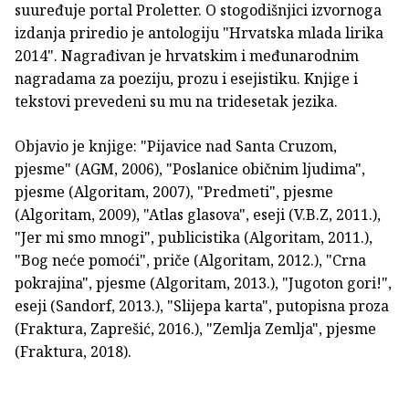
suuređuje portal Proletter. O stogodišnjici izvornoga
izdanja priredio je antologiju "Hrvatska mlada lirika
2014". Nagrađivan je hrvatskim i međunarodnim
nagradama za poeziju, prozu i esejistiku. Knjige i
tekstovi prevedeni su mu na tridesetak jezika.
Objavio je knjige: "Pijavice nad Santa Cruzom,
pjesme" (AGM, 2006), "Poslanice običnim ljudima",
pjesme (Algoritam, 2007), "Predmeti", pjesme
(Algoritam, 2009), "Atlas glasova", eseji (V.B.Z, 2011.),
"Jer mi smo mnogi", publicistika (Algoritam, 2011.),
"Bog neće pomoći", priče (Algoritam, 2012.), "Crna
pokrajina", pjesme (Algoritam, 2013.), "Jugoton gori!",
eseji (Sandorf, 2013.), "Slijepa karta", putopisna proza
(Fraktura, Zaprešić, 2016.), "Zemlja Zemlja", pjesme
(Fraktura, 2018).