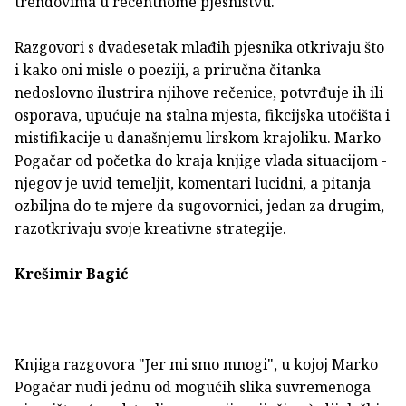
trendovima u recentnome pjesništvu.
Razgovori s dvadesetak mlađih pjesnika otkrivaju što
i kako oni misle o poeziji, a priručna čitanka
nedoslovno ilustrira njihove rečenice, potvrđuje ih ili
osporava, upućuje na stalna mjesta, fikcijska utočišta i
mistifikacije u današnjemu lirskom krajoliku. Marko
Pogačar od početka do kraja knjige vlada situacijom -
njegov je uvid temeljit, komentari lucidni, a pitanja
ozbiljna do te mjere da sugovornici, jedan za drugim,
razotkrivaju svoje kreativne strategije.
Krešimir Bagić
Knjiga razgovora "Jer mi smo mnogi", u kojoj Marko
Pogačar nudi jednu od mogućih slika suvremenoga