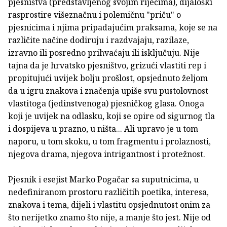
pjesništva (predstavljenog svojim riječima), dijaloški
rasprostire višeznačnu i polemičnu "priču" o
pjesnicima i njima pripadajućim praksama, koje se na
različite načine dodiruju i razdvajaju, razilaze,
izravno ili posredno prihvaćaju ili isključuju. Nije
tajna da je hrvatsko pjesništvo, grizući vlastiti rep i
propitujući uvijek bolju prošlost, opsjednuto željom
da u igru znakova i značenja upiše svu pustolovnost
vlastitoga (jedinstvenoga) pjesničkog glasa. Onoga
koji je uvijek na odlasku, koji se opire od sigurnog tla
i dospijeva u prazno, u ništa... Ali upravo je u tom
naporu, u tom skoku, u tom fragmentu i prolaznosti,
njegova drama, njegova intrigantnost i protežnost.
Pjesnik i esejist Marko Pogačar sa suputnicima, u
nedefiniranom prostoru različitih poetika, interesa,
znakova i tema, dijeli i vlastitu opsjednutost onim za
što nerijetko znamo što nije, a manje što jest. Nije od