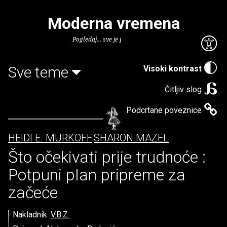
Moderna vremena
Pogledaj... sve je puno knjiga.
Sve teme
Visoki kontrast
Čitljiv slog
Podcrtane poveznice
HEIDI E. MURKOFF
SHARON MAZEL
Što očekivati prije trudnoće :
Potpuni plan pripreme za
začeće
Nakladnik:
V.B.Z.