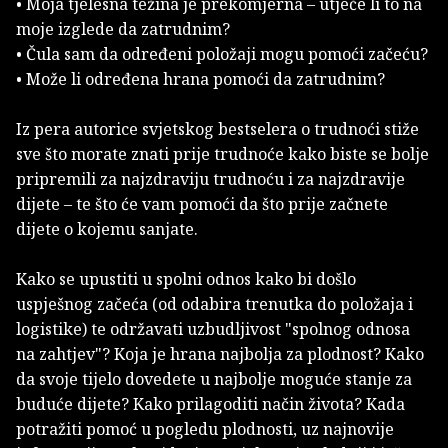
• Moja tjelesna težina je prekomjerna – utječe li to na
moje izglede da zatrudnim?
• Čula sam da određeni položaji mogu pomoći začeću?
• Može li određena hrana pomoći da zatrudnim?
Iz pera autorice svjetskog bestselera o trudnoći stiže
sve što morate znati prije trudnoće kako biste se bolje
pripremili za najzdraviju trudnoću i za najzdravije
dijete – te što će vam pomoći da što prije začnete
dijete o kojemu sanjate.
Kako se upustiti u spolni odnos kako bi došlo
uspješnog začeća (od odabira trenutka do položaja i
logistike) te održavati uzbudljivost "spolnog odnosa
na zahtjev"? Koja je hrana najbolja za plodnost? Kako
da svoje tijelo dovedete u najbolje moguće stanje za
buduće dijete? Kako prilagoditi način života? Kada
potražiti pomoć u pogledu plodnosti, uz najnovije