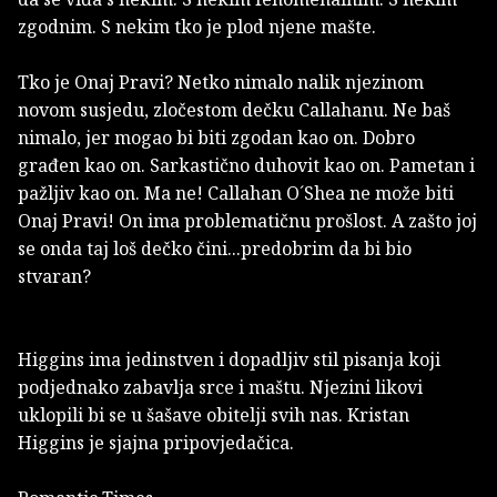
zgodnim. S nekim tko je plod njene mašte.
Tko je Onaj Pravi? Netko nimalo nalik njezinom
novom susjedu, zločestom dečku Callahanu. Ne baš
nimalo, jer mogao bi biti zgodan kao on. Dobro
građen kao on. Sarkastično duhovit kao on. Pametan i
pažljiv kao on. Ma ne! Callahan O´Shea ne može biti
Onaj Pravi! On ima problematičnu prošlost. A zašto joj
se onda taj loš dečko čini...predobrim da bi bio
stvaran?
Higgins ima jedinstven i dopadljiv stil pisanja koji
podjednako zabavlja srce i maštu. Njezini likovi
uklopili bi se u šašave obitelji svih nas. Kristan
Higgins je sjajna pripovjedačica.