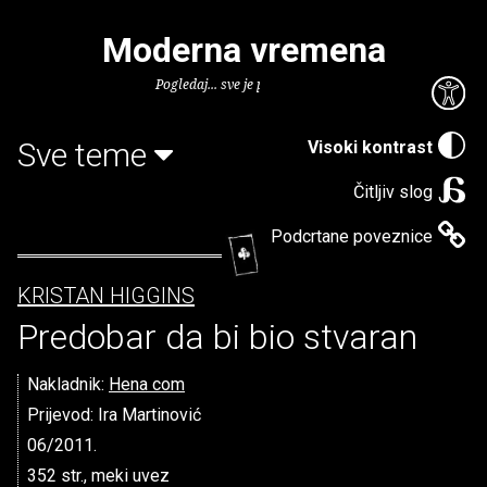
Moderna vremena
Pogledaj... sve je puno knjiga.
Sve teme
Visoki kontrast
Čitljiv slog
Podcrtane poveznice
KRISTAN HIGGINS
Predobar da bi bio stvaran
Nakladnik:
Hena com
Prijevod: Ira Martinović
06/2011.
352 str., meki uvez