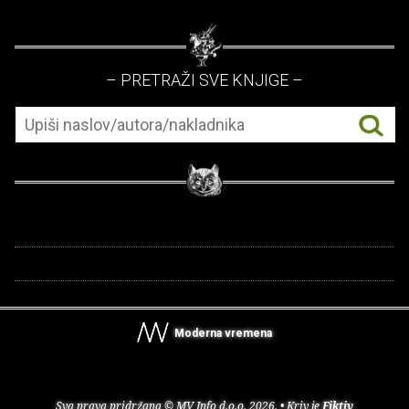
– PRETRAŽI SVE KNJIGE –
Moderna vremena
Sva prava pridržana © MV Info d.o.o. 2026. • Kriv je
Fiktiv