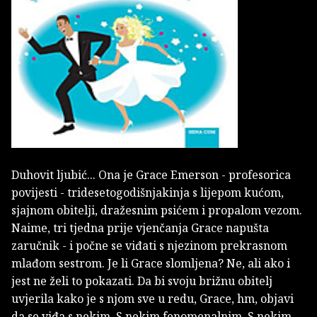
Duhovit ljubić... Ona je Grace Emerson - profesorica
povijesti - tridesetogodišnjakinja s lijepom kućom,
sjajnom obitelji, dražesnim psićem i propalom vezom.
Naime, tri tjedna prije vjenčanja Grace napušta
zaručnik - i počne se viđati s njezinom prekrasnom
mlađom sestrom. Je li Grace slomljena? Ne, ali ako i
jest ne želi to pokazati. Da bi svoju brižnu obitelj
uvjerila kako je s njom sve u redu, Grace, hm, objavi
da se viđa s nekim. S nekim fenomenalnim. S nekim