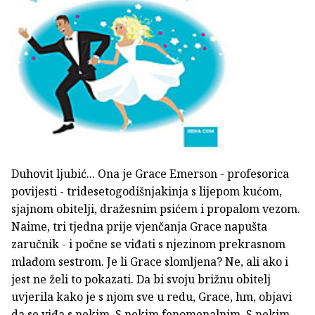
Duhovit ljubić... Ona je Grace Emerson - profesorica
povijesti - tridesetogodišnjakinja s lijepom kućom,
sjajnom obitelji, dražesnim psićem i propalom vezom.
Naime, tri tjedna prije vjenčanja Grace napušta
zaručnik - i počne se viđati s njezinom prekrasnom
mlađom sestrom. Je li Grace slomljena? Ne, ali ako i
jest ne želi to pokazati. Da bi svoju brižnu obitelj
uvjerila kako je s njom sve u redu, Grace, hm, objavi
da se viđa s nekim. S nekim fenomenalnim. S nekim