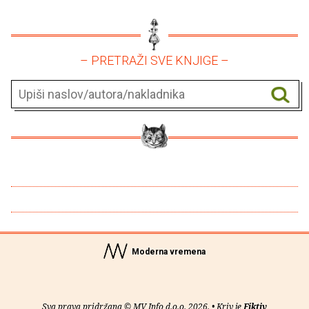
– PRETRAŽI SVE KNJIGE –
Moderna vremena
Sva prava pridržana © MV Info d.o.o. 2026. • Kriv je
Fiktiv