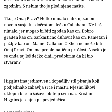
zgodnim. S nekim tko je plod njene mašte.
Tko je Onaj Pravi? Netko nimalo nalik njezinom
novom susjedu, zločestom dečku Callahanu. Ne baš
nimalo, jer mogao bi biti zgodan kao on. Dobro
građen kao on. Sarkastično duhovit kao on. Pametan i
pažljiv kao on. Ma ne! Callahan O´Shea ne može biti
Onaj Pravi! On ima problematičnu prošlost. A zašto joj
se onda taj loš dečko čini...predobrim da bi bio
stvaran?
Higgins ima jedinstven i dopadljiv stil pisanja koji
podjednako zabavlja srce i maštu. Njezini likovi
uklopili bi se u šašave obitelji svih nas. Kristan
Higgins je sjajna pripovjedačica.