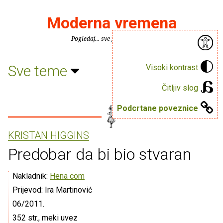
Moderna vremena
Pogledaj... sve je puno knjiga.
Sve teme
Visoki kontrast
Čitljiv slog
Podcrtane poveznice
KRISTAN HIGGINS
Predobar da bi bio stvaran
Nakladnik:
Hena com
Prijevod: Ira Martinović
06/2011.
352 str., meki uvez