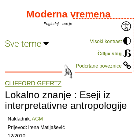
Moderna vremena
Pogledaj... sve je puno knjiga.
Sve teme
Visoki kontrast
Čitljiv slog
Podcrtane poveznice
CLIFFORD GEERTZ
Lokalno znanje : Eseji iz
interpretativne antropologije
Nakladnik:
AGM
Prijevod: Irena Matijašević
12/2010.