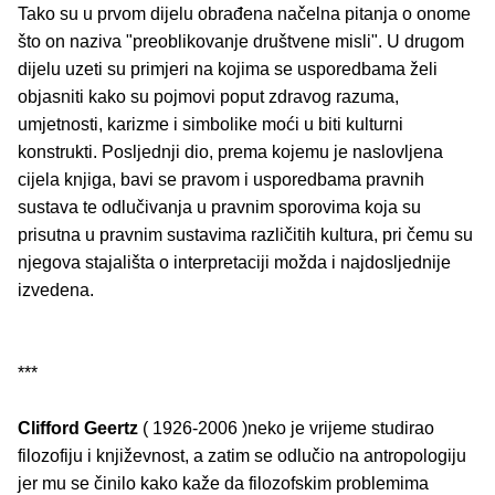
Tako su u prvom dijelu obrađena načelna pitanja o onome
što on naziva "preoblikovanje društvene misli". U drugom
dijelu uzeti su primjeri na kojima se usporedbama želi
objasniti kako su pojmovi poput zdravog razuma,
umjetnosti, karizme i simbolike moći u biti kulturni
konstrukti. Posljednji dio, prema kojemu je naslovljena
cijela knjiga, bavi se pravom i usporedbama pravnih
sustava te odlučivanja u pravnim sporovima koja su
prisutna u pravnim sustavima različitih kultura, pri čemu su
njegova stajališta o interpretaciji možda i najdosljednije
izvedena.
***
Clifford Geertz
( 1926-2006 )neko je vrijeme studirao
filozofiju i književnost, a zatim se odlučio na antropologiju
jer mu se činilo kako kaže da filozofskim problemima