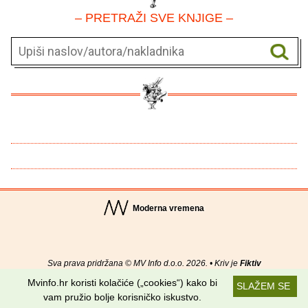
– PRETRAŽI SVE KNJIGE –
Moderna vremena
Sva prava pridržana © MV Info d.o.o. 2026. • Kriv je
Fiktiv
Mvinfo.hr koristi kolačiće („cookies“) kako bi
SLAŽEM SE
O nama
•
Pomoć
•
Uvjeti korištenja
•
RSS kanali
vam pružio bolje korisničko iskustvo.