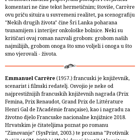
komentari ne čine tekst hermetičnim; štoviše, Carrère
ovu priču situira u suvremeni realitet, pa scenografiju
"Nekih drugih života" čine Šri Lanka poharana
tsunamijem i interijer onkološke bolnice. Neki su
kritičari ovaj roman nazvali grobom: grobom naših
najmilijih, grobom onoga što smo voljeli i onoga u što
smo vjerovali - života.
Emmanuel Carrère
(1957.) francuski je književnik,
scenarist i filmski redatelj. Osvojio je neke od
najprestižnijih francuskih književnih nagrada (Prix
Femina, Prix Renaudot, Grand Prix de Littérature
Henri Gal de l’Académie française), kao i nagradu za
životno djelo Francuske nacionalne knjižnice 2018.
Hrvatskim je čitateljima poznat po romanu
"Zimovanje" (SysPrint, 2003.) te prozama "Protivnik