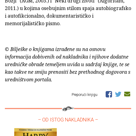
Božji" (AGM, 2003.) i "Neki drugi životi" (Algoritam,
2011.) u kojima osebujnim stilom spaja autobiografsko
i autofikcionalno, dokumentarističko i
memorijalističko pismo.
© Bilješke o knjigama izrađene su na osnovu
informacija dobivenih od nakladnika i njihove dodatne
uredničke obrade temeljem uvida u sadržaj knjige, te se
kao takve ne smiju prenositi bez prethodnog dogovora s
uredništvom portala.
Preporuči knjigu
– OD ISTOG NAKLADNIKA –