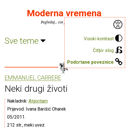
Moderna vremena
Pogledaj... sve je puno knjiga.
Sve teme
Visoki kontrast
Čitljiv slog
Podcrtane poveznice
EMMANUEL CARRERE
Neki drugi životi
Nakladnik:
Algoritam
Prijevod: Ivana Barišić Oharek
05/2011.
212 str., meki uvez