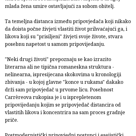
mlada žena umire ostavljajući za sobom obitelj.
Ta temeljna distanca između pripovjedača koji nikako
da doista počne živjeti vlastiti život prihvaćajući ga, i
likova koji su "prisiljeni" živjeti svoje živote, stvara
posebnu napetost u samom pripovijedanju.
"Neki drugi životi" prepoznaju se kao izrazito
literarna ali ne tipična romaneskna struktura -
nelinearna, ispresijecana skokovima u kronologiji
zbivanja - u kojoj glavne "konce u rukama" dakako
drži sam pripovjedač u prvome licu. Posebnost
Carrèreova rukopisa je i u isprepletenom
pripovijedanju kojim se pripovjedač distancira od
vlastitih likova i koncentrira na sam proces gradnje
priče.
Postmodernistički pripovjedni postupci i esejistički