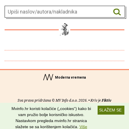
Moderna vremena
Sva prava pridržana © MV Info d.o.o. 2026. • Kriv je
Fiktiv
Mvinfo.hr koristi kolačiće („cookies“) kako bi
SLAŽEM SE
O nama
•
Pomoć
•
Uvjeti korištenja
•
RSS kanali
vam pružio bolje korisničko iskustvo.
Nastavkom pregleda mvinfo.hr stranica
Potraži nas na:
slažete se sa korištenjem kolačića.
Više