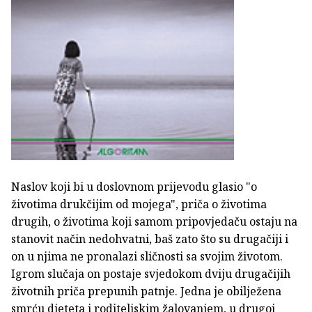
Naslov koji bi u doslovnom prijevodu glasio "o
životima drukčijim od mojega", priča o životima
drugih, o životima koji samom pripovjedaču ostaju na
stanovit način nedohvatni, baš zato što su drugačiji i
on u njima ne pronalazi sličnosti sa svojim životom.
Igrom slučaja on postaje svjedokom dviju drugačijih
životnih priča prepunih patnje. Jedna je obilježena
smrću djeteta i roditeljskim žalovanjem, u drugoj