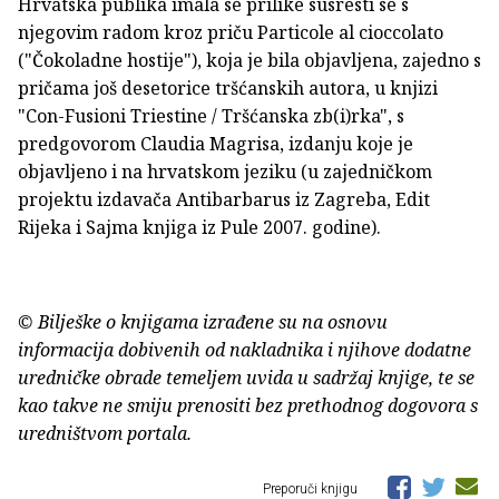
Hrvatska publika imala se prilike susresti se s
njegovim radom kroz priču Particole al cioccolato
("Čokoladne hostije"), koja je bila objavljena, zajedno s
pričama još desetorice tršćanskih autora, u knjizi
"Con-Fusioni Triestine / Tršćanska zb(i)rka", s
predgovorom Claudia Magrisa, izdanju koje je
objavljeno i na hrvatskom jeziku (u zajedničkom
projektu izdavača Antibarbarus iz Zagreba, Edit
Rijeka i Sajma knjiga iz Pule 2007. godine).
© Bilješke o knjigama izrađene su na osnovu
informacija dobivenih od nakladnika i njihove dodatne
uredničke obrade temeljem uvida u sadržaj knjige, te se
kao takve ne smiju prenositi bez prethodnog dogovora s
uredništvom portala.
Preporuči knjigu