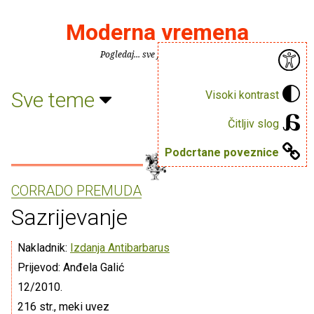
Moderna vremena
Pogledaj... sve je puno knjiga.
Sve teme
Visoki kontrast
Čitljiv slog
Podcrtane poveznice
CORRADO PREMUDA
Sazrijevanje
Nakladnik:
Izdanja Antibarbarus
Prijevod: Anđela Galić
12/2010.
216 str., meki uvez