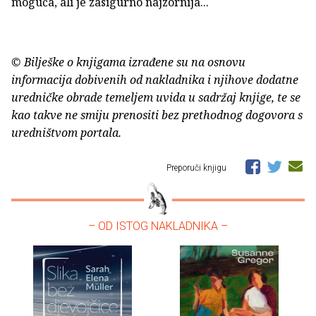
moguća, ali je zasigurno najzornija...
© Bilješke o knjigama izrađene su na osnovu
informacija dobivenih od nakladnika i njihove dodatne
uredničke obrade temeljem uvida u sadržaj knjige, te se
kao takve ne smiju prenositi bez prethodnog dogovora s
uredništvom portala.
Preporuči knjigu
– OD ISTOG NAKLADNIKA –