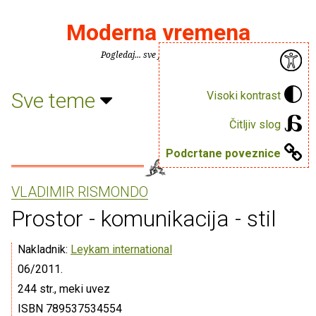
Moderna vremena
Pogledaj... sve je puno knjiga.
Sve teme
Visoki kontrast
Čitljiv slog
Podcrtane poveznice
VLADIMIR RISMONDO
Prostor - komunikacija - stil
Nakladnik:
Leykam international
06/2011.
244 str., meki uvez
ISBN 789537534554