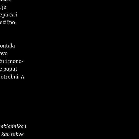
 je
epa ča i
jezično-
zontala
tovo
ću i mono-
ac poput
potrebni. A
nakladnika i
e kao takve