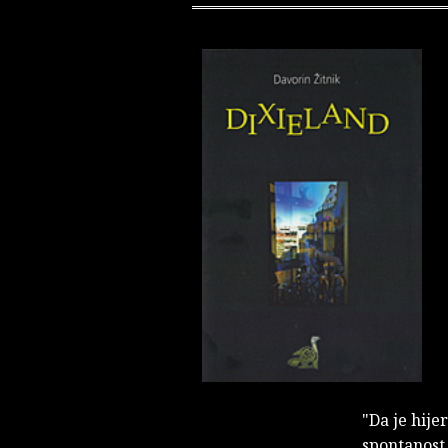
"Da je hije
spontanost 