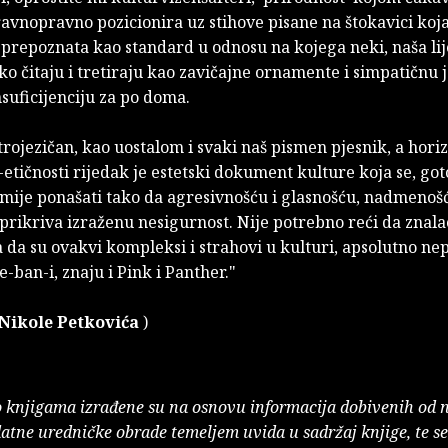
avnopravno pozicionira uz stihove pisane na štokavici koja
prepoznata kao standard u odnosu na kojega neki, naša lij
tko čitaju i tretiraju kao zavičajne ornamente i simpatičnu 
suficijenciju za po doma.
trojezičan, kao uostalom i svaki naš pismen pjesnik, a hori
etičnosti rijedak je estetski dokument kulture koja se, go
umije ponašati tako da agresivnošću i glasnošću, nadmenoš
prikriva izraženu nesigurnost. Nije potrebno reći da znal
a da su ovakvi kompleksi i strahovi u kulturi, apsolutno ne
e-ban-i, znaju i Pink i Panther."
Nikole Petkovića
)
o knjigama izrađene su na osnovu informacija dobivenih od 
atne uredničke obrade temeljem uvida u sadržaj knjige, te s