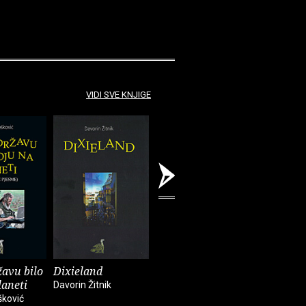
VIDI SVE KNJIGE
avu bilo
Dixieland
Suhozid
Gdje poči
laneti
Davorin Žitnik
Lidija Dujić
Nikola Ðure
šković