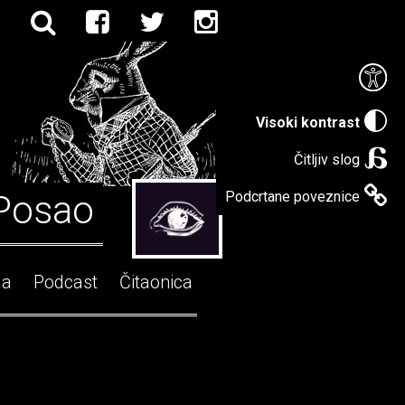
Visoki kontrast
Čitljiv slog
Posao
Podcrtane poveznice
ga
Podcast
Čitaonica