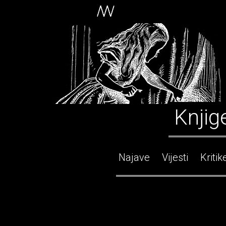
Knjig
Najave
Vijesti
Kritik