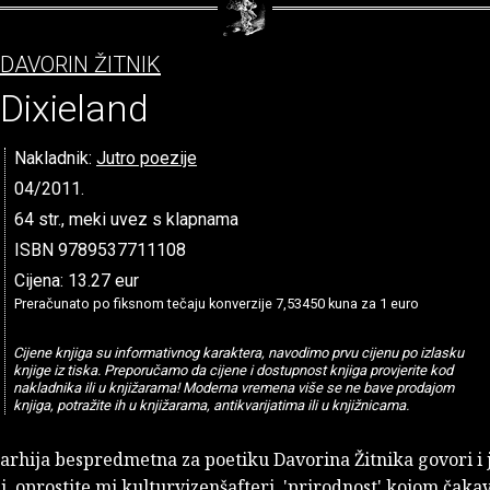
DAVORIN ŽITNIK
Dixieland
Nakladnik:
Jutro poezije
04/2011.
64 str., meki uvez s klapnama
ISBN 9789537711108
Cijena: 13.27 eur
Preračunato po fiksnom tečaju konverzije 7,53450 kuna za 1 euro
Cijene knjiga su informativnog karaktera, navodimo prvu cijenu po izlasku
knjige iz tiska. Preporučamo da cijene i dostupnost knjiga provjerite kod
nakladnika ili u knjižarama! Moderna vremena više se ne bave prodajom
knjiga, potražite ih u knjižarama, antikvarijatima ili u knjižnicama.
rarhija bespredmetna za poetiku Davorina Žitnika govori i 
i, oprostite mi kulturvizenšafteri, 'prirodnost' kojom čakav