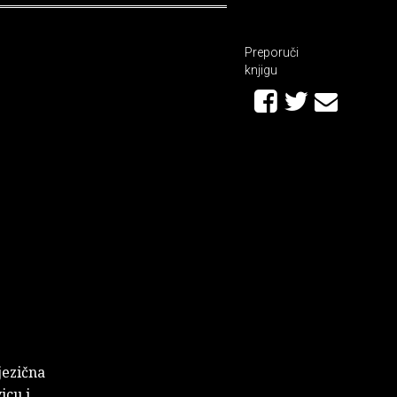
Preporuči
knjigu
jezična
icu i