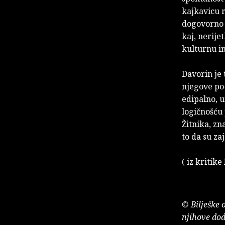
kajkavicu r
dogovorno 
kaj, nerije
kulturnu in
Davorin je 
njegove po-
edipalno, 
logičnošću 
Žitnika, zn
to da su zaj
( iz
kritike
© Bilješke 
njihove dod