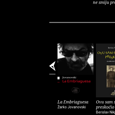
ne smiju pr
La Embriaguesa
Ovu sam s
preskočio
Žarko Jovanovski
Berislav Nik