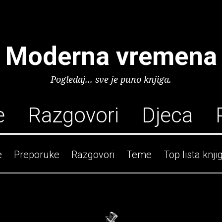
Moderna vremena
Pogledaj... sve je puno knjiga.
e
Razgovori
Djeca
e
Preporuke
Razgovori
Teme
Top lista knji