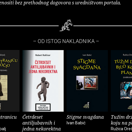
enositi bez prethodnog dogovora s uredništvom portala.
– OD ISTOG NAKLADNIKA –
tranicu
Četrdeset
Stigme svagdana
Tužim drž
antiljubavnih i
koju na p
Ivan Babić
jedna nekorektna
palj
Ružica Ore