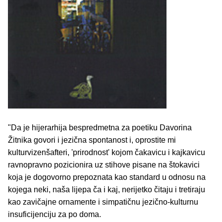
"Da je hijerarhija bespredmetna za poetiku Davorina
Žitnika govori i jezična spontanost i, oprostite mi
kulturvizenšafteri, 'prirodnost' kojom čakavicu i kajkavicu
ravnopravno pozicionira uz stihove pisane na štokavici
koja je dogovorno prepoznata kao standard u odnosu na
kojega neki, naša lijepa ča i kaj, nerijetko čitaju i tretiraju
kao zavičajne ornamente i simpatičnu jezično-kulturnu
insuficijenciju za po doma.