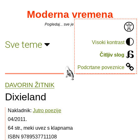
Moderna vremena
Pogledaj... sve je puno knjiga.
Sve teme
Visoki kontrast
Čitljiv slog
Podcrtane poveznice
DAVORIN ŽITNIK
Dixieland
Nakladnik:
Jutro poezije
04/2011.
64 str., meki uvez s klapnama
ISBN 9789537711108