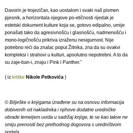
Davorin je trojezičan, kao uostalom i svaki naš pismen
pjesnik, a horizontala njegove po-etičnosti rijedak je
estetski dokument kulture koja se, gotovo edipalno, umije
ponašati tako da agresivnošću i glasnošću, nadmenošću i
mono-logičnošću prikriva izraženu nesigurnost. Nije
potrebno reći da znalac poput Žitnika, zna da su ovakvi
kompleksi i strahovi u kulturi, apsolutno nepotrebni. A to da
su zaje-ban-i, znaju i Pink i Panther."
( iz
kritike
Nikole Petkovića
)
© Bilješke o knjigama izrađene su na osnovu informacija
dobivenih od nakladnika i njihove dodatne uredničke
obrade temeljem uvida u sadržaj knjige, te se kao takve ne
smiju prenositi bez prethodnog dogovora s uredništvom
portala.