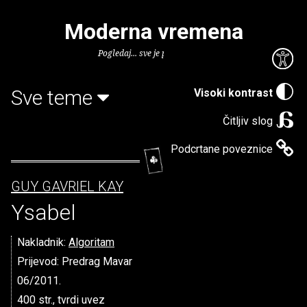
Moderna vremena
Pogledaj... sve je puno knjiga.
Sve teme
Visoki kontrast
Čitljiv slog
Podcrtane poveznice
GUY GAVRIEL KAY
Ysabel
Nakladnik:
Algoritam
Prijevod: Predrag Mavar
06/2011.
400 str., tvrdi uvez