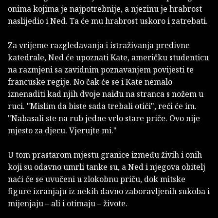
onima kojima je najpotrebnije, a njezinu je hrabrost
naslijedio i Ned. Ta će mu hrabrost uskoro i zatrebati.
Za vrijeme razgledavanja i istraživanja predivne
katedrale, Ned će upoznati Kate, američku studenticu
na razmjeni sa zavidnim poznavanjem povijesti te
francuske regije. No čak će se i Kate nemalo
iznenaditi kad njih dvoje naiđu na stranca s nožem u
ruci. "Mislim da biste sada trebali otići", reći će im.
"Nabasali ste na rub jedne vrlo stare priče. Ovo nije
mjesto za djecu. Vjerujte mi."
U tom prastarom mjestu granice između živih i onih
koji su odavno umrli tanke su, a Ned i njegova obitelj
naći će se uvučeni u zlokobnu priču, dok mitske
figure izranjaju iz nekih davno zaboravljenih sukoba i
mijenjaju – ali i otimaju – živote.