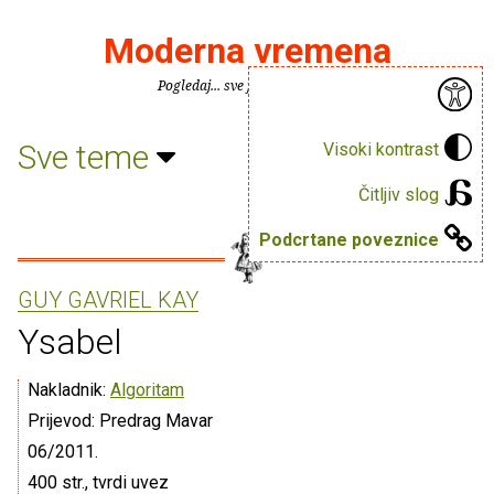
Moderna vremena
Pogledaj... sve je puno knjiga.
Sve teme
Visoki kontrast
Čitljiv slog
Podcrtane poveznice
GUY GAVRIEL KAY
Ysabel
Nakladnik:
Algoritam
Prijevod: Predrag Mavar
06/2011.
400 str., tvrdi uvez