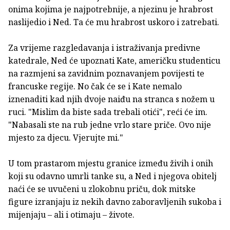
onima kojima je najpotrebnije, a njezinu je hrabrost
naslijedio i Ned. Ta će mu hrabrost uskoro i zatrebati.
Za vrijeme razgledavanja i istraživanja predivne
katedrale, Ned će upoznati Kate, američku studenticu
na razmjeni sa zavidnim poznavanjem povijesti te
francuske regije. No čak će se i Kate nemalo
iznenaditi kad njih dvoje naiđu na stranca s nožem u
ruci. "Mislim da biste sada trebali otići", reći će im.
"Nabasali ste na rub jedne vrlo stare priče. Ovo nije
mjesto za djecu. Vjerujte mi."
U tom prastarom mjestu granice između živih i onih
koji su odavno umrli tanke su, a Ned i njegova obitelj
naći će se uvučeni u zlokobnu priču, dok mitske
figure izranjaju iz nekih davno zaboravljenih sukoba i
mijenjaju – ali i otimaju – živote.