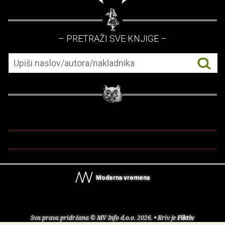
– PRETRAŽI SVE KNJIGE –
Moderna vremena
Sva prava pridržana © MV Info d.o.o. 2026. • Kriv je
Fiktiv