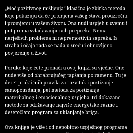
„Moć pozitivnog mišljenja“ klasična je zbirka metoda
koje pokazuju da će promjena vašeg stava prouzročiti
i promjenu u vašem životu. Ona nudi uspjeh u svemu i
put prema svladavanju svih prepreka. Nema
nerješivih problema ni nepremostivih zapreka. Iz
straha i očaja rađa se nada u sreću i obnovljeno
povjerenje u život.
Poruke koje ćete pronaći u ovoj knjizi su vječne. One
nude više od ohrabrujućeg tapšanja po ramenu. Tu je
deset praktičnih pravila za razvitak i postizanje
samopouzdanja, pet metoda za postizanje
materijalnog i emocionalnog uspjeha, tri dokazane
metode za održavanje najviše energetske razine i
desetočlani program za uklanjanje briga.
Ova knjiga je više i od nepobitno uspješnog programa