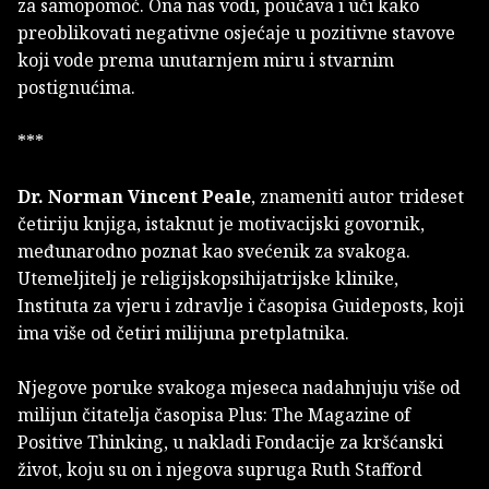
za samopomoć. Ona nas vodi, poučava i uči kako
preoblikovati negativne osjećaje u pozitivne stavove
koji vode prema unutarnjem miru i stvarnim
postignućima.
***
Dr. Norman Vincent Peale
, znameniti autor trideset
četiriju knjiga, istaknut je motivacijski govornik,
međunarodno poznat kao svećenik za svakoga.
Utemeljitelj je religijskopsihijatrijske klinike,
Instituta za vjeru i zdravlje i časopisa Guideposts, koji
ima više od četiri milijuna pretplatnika.
Njegove poruke svakoga mjeseca nadahnjuju više od
milijun čitatelja časopisa Plus: The Magazine of
Positive Thinking, u nakladi Fondacije za kršćanski
život, koju su on i njegova supruga Ruth Stafford