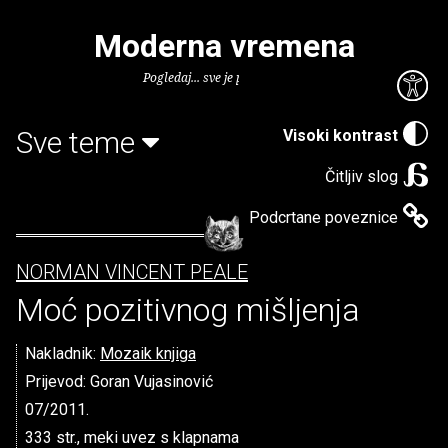
Moderna vremena
Pogledaj... sve je puno knjiga.
Sve teme
Visoki kontrast
Čitljiv slog
Podcrtane poveznice
NORMAN VINCENT PEALE
Moć pozitivnog mišljenja
Nakladnik:
Mozaik knjiga
Prijevod: Goran Vujasinović
07/2011.
333 str., meki uvez s klapnama