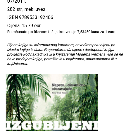
07/2011.
282 str., meki uvez
ISBN 9789533192406
Cijena: 15.79 eur
Preračunato po fiksnom tečaju konverzije 7,53450 kuna za 1 euro
Cijene knjiga su informativnog karaktera, navodimo prvu cijenu po
izlasku knjige iz tiska. Preporučamo da cijene i dostupnost knjiga
provjerite kod nakladnika ili u knjižarama! Moderna vremena više se ne
bave prodajom knjiga, potražite ih u knjižarama, antikvarijatima ili u
knjižnicama.