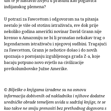
um te je nastavio živjeti u prašumi kao poglavica
indijanskog plemena?
U potrazi za Fawcettom i odgovorom na ta pitanja
nestalo je više od stotinu istraživača, sve dok prije
nekoliko godina američki novinar David Grann nije
krenuo u Amazoniju ne bi li pronašao nekakav trag o
legendarnom istraživaču i njegovoj sudbini. Tragajući
za Fawcettom, Grann je nehotice došao i do novih
spoznaja o postojanju izgubljenoga grada Z-a, koje
bacaju potpuno novo svjetlo na civilizacije
pretkolumbovske Južne Amerike.
© Bilješke o knjigama izrađene su na osnovu
informacija dobivenih od nakladnika i njihove dodatne
uredničke obrade temeljem uvida u sadržaj knjige, te se
kao takve ne smiju prenositi bez prethodnog dogovora s