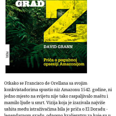
Otkako se Francisco de Orellana sa svojim
konkvistadorima spustio niz Amazonu 1542. godine, ni
jedno mjesto na svijetu nije tako raspaljivalo maštu i
mamilo ljude u smrt. Vizija koja je izazivala najviše
ushita među istraživačima bila je priča o El Doradu -
legendarnom gradu, odnosno kraljevstvu za koje su u