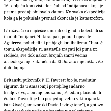
16. stoljeću konkvistadori čuli od Indijanaca i koje je
prema predaji obilovalo zlatom. No svaka ekspedicija
koja ga je pokušala pronaći okončala je katastrofom.
Istraživači su najčešće umirali od gladi i bolesti ili su
ih ubili Indijanci. Neki su pak, poput Lopea de
Aguirrea, poludjeli ili pribjegli kanibalizmu. Unatoč
tomu, ekspedicije su nastavile tragati još puna tri
stoljeća, sve dok nakon brojnih smrti većina
arheologa nije zaključila da El Dorado nije ništa više
doli tlapnja.
Britanski pukovnik P. H. Fawcett bio je, međutim,
siguran da u Amazoniji postoji legendarno
kraljevstvo, a on nije bio samo još jedan plaćenik ili
čudak. Fawcett je bio posljednji veliki viktorijanski
istraživač („amazonski David Livingstone"), a gotovo