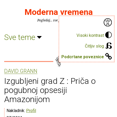
Moderna vremena
Pogledaj... sve je puno knjiga.
Sve teme
Visoki kontrast
Čitljiv slog
Podcrtane poveznice
DAVID GRANN
Izgubljeni grad Z : Priča o
pogubnoj opsesiji
Amazonijom
Nakladnik:
Profil