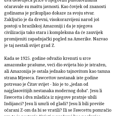
dva desetljeća priče o njegovim pustolovinama
očaravale su maštu javnosti. Kao čovjek od znanosti
godinama je prikupljao dokaze za svoju stvar.
Zaključio je da drevni, visokorazvijeni narod još
postoji u brazilskoj Amazoniji i da je njegova
civilizacija tako stara i kompleksna da će zauvijek
promijeniti zapadnjački pogled na Amerike. Nazvao
je taj nestali svijet grad Z.
Kada se 1925. godine odvažio krenuti u srce
amazonske prašume, veći dio svijeta bio je istražen,
ali Amazonija je ostala jednako tajnovitom kao tamna
strana Mjeseca. Fawcettov nestanak iste godine
potresao je Čitav svijet - bio je to „jedan od
najglasovitijih nestanaka modernog doba". Jesu li
Fawcetta i dva mladića iz njegove pratnje ubili
Indijanci? Jesu li umrli od gladi? Jesu li bili previše
očarani Z-om da bi se vratili? Ili se Fawcettu pomračio