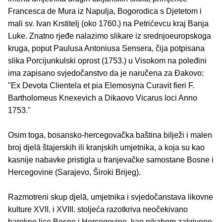
Francesca de Mura iz Napulja, Bogorodica s Djetetom i
mali sv. Ivan Krstitelj (oko 1760.) na Petrićevcu kraj Banja
Luke. Znatno rjeđe nalazimo slikare iz srednjoeuropskoga
kruga, poput Paulusa Antoniusa Sensera, čija potpisana
slika Porcijunkulski oprost (1753.) u Visokom na poleđini
ima zapisano svjedočanstvo da je naručena za Ðakovo:
"Ex Devota Clientela et pia Elemosyna Curavit fieri F.
Bartholomeus Knexevich a Dikaovo Vicarus loci Anno
1753."
Osim toga, bosansko-hercegovačka baština bilježi i malen
broj djelā štajerskih ili kranjskih umjetnika, a koja su kao
kasnije nabavke pristigla u franjevačke samostane Bosne i
Hercegovine (Sarajevo, Široki Brijeg).
Razmotreni skup djelā, umjetnika i svjedočanstava likovne
kulture XVII. i XVIII. stoljeća razotkriva neočekivano
barokno lice Bosne i Hercegovine, kao nikabom zakriveno