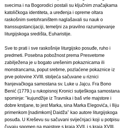
svecima i na Bogorodici postali su ključnim značajkama
katoličkoga identiteta, a uređenja i opreme oltara
raskošnim svetohraništem naglašavali su nauk o
transsupstancijaciji, temeljni za pravilno razumijevanje
liturgijskoga središta, Euharistije.
Sve to prati i sve raskošnije liturgijsko posuđe, ruho i
predmeti. Posebna pobožnost prema Presvetome
zabilježena je u bogato urešenim pokaznicama ili
monstrancama, poput srebrne, pozlaćene pokaznice iz
prve polovine XVIII. stoljeća sačuvane u riznici
franjevačkoga samostana sv. Luke u Jajcu. Fra Bono
Benić (1779.) u rukopisnoj Kronici sutješkoga samostana
spominje: "kujundžije iz Travnika i baš vrle majstore i
dobre krstjane, to jest Marka, sina Marka Elegovića, i Iliju
primenkom [nadimkom] Daidža" kao autore liturgijskoga
posuđa. U Kreševu su sačuvani svijećnjaci koji u potpisu
čuvaju spomen na majstore s kraja XVII. i s kraja XVIII.