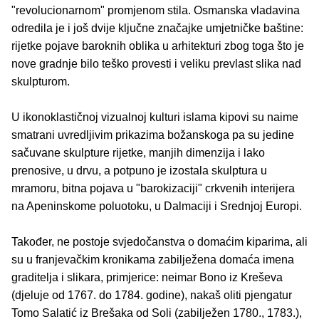
"revolucionarnom" promjenom stila. Osmanska vladavina
odredila je i još dvije ključne značajke umjetničke baštine:
rijetke pojave baroknih oblika u arhitekturi zbog toga što je
nove gradnje bilo teško provesti i veliku prevlast slika nad
skulpturom.
U ikonoklastičnoj vizualnoj kulturi islama kipovi su naime
smatrani uvredljivim prikazima božanskoga pa su jedine
sačuvane skulpture rijetke, manjih dimenzija i lako
prenosive, u drvu, a potpuno je izostala skulptura u
mramoru, bitna pojava u "barokizaciji" crkvenih interijera
na Apeninskome poluotoku, u Dalmaciji i Srednjoj Europi.
Također, ne postoje svjedočanstva o domaćim kiparima, ali
su u franjevačkim kronikama zabilježena domaća imena
graditelja i slikara, primjerice: neimar Bono iz Kreševa
(djeluje od 1767. do 1784. godine), nakaš oliti pjengatur
Tomo Salatić iz Brešaka od Soli (zabilježen 1780., 1783.),