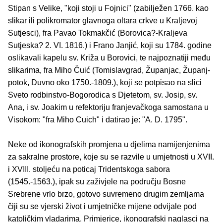
Stipan s Velike, "koji stoji u Fojnici" (zabilježen 1766. kao
slikar ili polikromator glavnoga oltara crkve u Kraljevoj
Sutjesci), fra Pavao Tokmakčić (Borovica?-Kraljeva
Sutjeska? 2. VI. 1816.) i Frano Janjić, koji su 1784. godine
oslikavali kapelu sv. Križa u Borovici, te najpoznatiji među
slikarima, fra Miho Čuić (Tomislavgrad, Županjac, Županj-
potok, Duvno oko 1750.-1809.), koji se potpisao na slici
Sveto rodbinstvo-Bogorodica s Djetetom, sv. Josip, sv.
Ana, i sv. Joakim u refektoriju franjevačkoga samostana u
Visokom: "fra Miho Cuich" i datirao je: "A. D. 1795".
Neke od ikonografskih promjena u djelima namijenjenima
za sakralne prostore, koje su se razvile u umjetnosti u XVII.
i XVIII. stoljeću na poticaj Tridentskoga sabora
(1545.-1563.), ipak su zaživjele na području Bosne
Srebrene vrlo brzo, gotovo suvremeno drugim zemljama
čiji su se vjerski život i umjetničke mijene odvijale pod
katoličkim vladarima. Primjerice, ikonografski naglasci na