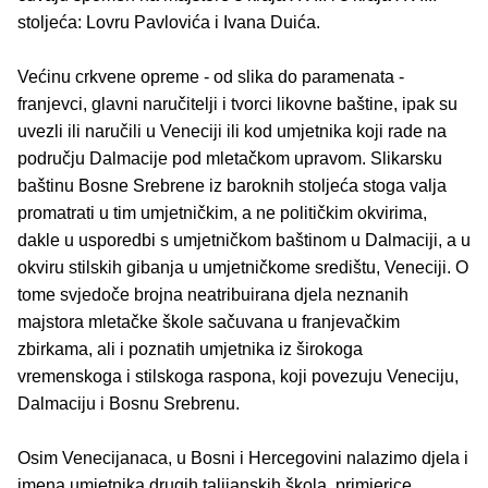
stoljeća: Lovru Pavlovića i Ivana Duića.
Većinu crkvene opreme - od slika do paramenata -
franjevci, glavni naručitelji i tvorci likovne baštine, ipak su
uvezli ili naručili u Veneciji ili kod umjetnika koji rade na
području Dalmacije pod mletačkom upravom. Slikarsku
baštinu Bosne Srebrene iz baroknih stoljeća stoga valja
promatrati u tim umjetničkim, a ne političkim okvirima,
dakle u usporedbi s umjetničkom baštinom u Dalmaciji, a u
okviru stilskih gibanja u umjetničkome središtu, Veneciji. O
tome svjedoče brojna neatribuirana djela neznanih
majstora mletačke škole sačuvana u franjevačkim
zbirkama, ali i poznatih umjetnika iz širokoga
vremenskoga i stilskoga raspona, koji povezuju Veneciju,
Dalmaciju i Bosnu Srebrenu.
Osim Venecijanaca, u Bosni i Hercegovini nalazimo djela i
imena umjetnika drugih talijanskih škola, primjerice