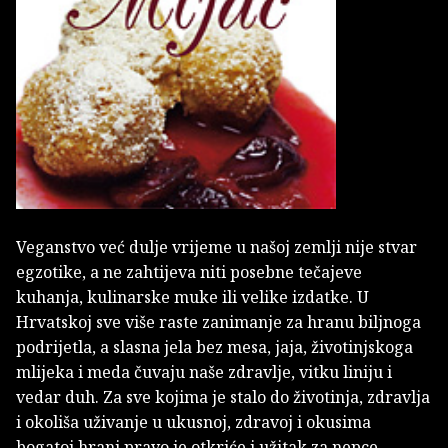
Veganstvo već dulje vrijeme u našoj zemlji nije stvar
egzotike, a ne zahtijeva niti posebne tečajeve
kuhanja, kulinarske muke ili velike izdatke. U
Hrvatskoj sve više raste zanimanje za hranu biljnoga
podrijetla, a slasna jela bez mesa, jaja, životinjskoga
mlijeka i meda čuvaju naše zdravlje, vitku liniju i
vedar duh. Za sve kojima je stalo do životinja, zdravlja
i okoliša uživanje u ukusnoj, zdravoj i okusima
bogatoj hrani pravo je otkriće i užitak za nepce.