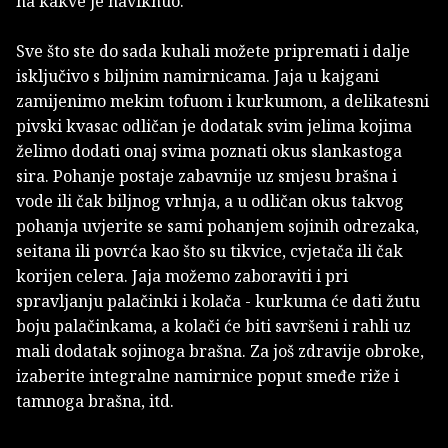
na kakve je naviknuo.
Sve što ste do sada kuhali možete pripremati i dalje
isključivo s biljnim namirnicama. Jaja u kajgani
zamijenimo mekim tofuom i kurkumom, a delikatesni
pivski kvasac odličan je dodatak svim jelima kojima
želimo dodati onaj svima poznati okus slankastoga
sira. Pohanje postaje zabavnije uz smjesu brašna i
vode ili čak biljnog vrhnja, a u odličan okus takvog
pohanja uvjerite se sami pohanjem sojinih odrezaka,
seitana ili povrća kao što su tikvice, cvjetača ili čak
korijen celera. Jaja možemo zaboraviti i pri
spravljanju palačinki i kolača - kurkuma će dati žutu
boju palačinkama, a kolači će biti savršeni i rahli uz
mali dodatak sojinoga brašna. Za još zdravije obroke,
izaberite integralne namirnice poput smeđe riže i
tamnoga brašna, itd.