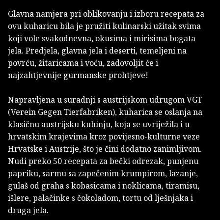
Glavna namjera pri oblikovanju i izboru recepata za
ovu kuharicu bila je pružiti kulinarski užitak svima
koji vole svakodnevna, okusima i mirisima bogata
jela. Predjela, glavna jela i deserti, temeljeni na
povrću, žitaricama i voću, zadovoljit će i
najzahtjevnije gurmanske prohtjeve!
Napravljena u suradnji s austrijskom udrugom VGT
(Verein Gegen Tierfabriken), kuharica se oslanja na
klasičnu austrijsku kuhinju, koja se uvriježila i u
hrvatskim krajevima kroz povijesno-kulturne veze
Hrvatske i Austrije, što je čini dodatno zanimljivom.
Nudi preko 50 recepata za bečki odrezak, punjenu
papriku, sarmu sa zapečenim krumpirom, lazanje,
gulaš od graha s kobasicama i noklicama, tiramisu,
išlere, palačinke s čokoladom, tortu od lješnjaka i
druga jela.