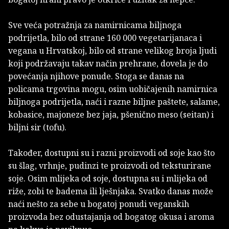
Sve veća potražnja za namirnicama biljnoga
podrijetla, bilo od strane 160 000 vegetarijanaca i
vegana u Hrvatskoj, bilo od strane velikog broja ljudi
koji podržavaju takav način prehrane, dovela je do
povećanja njihove ponude. Stoga se danas na
policama trgovina mogu, osim uobičajenih namirnica
biljnoga podrijetla, naći i razne biljne paštete, salame,
kobasice, majoneze bez jaja, pšenično meso (seitan) i
biljni sir (tofu).
Također, dostupni su i razni proizvodi od soje kao što
su šlag, vrhnje, pudinzi te proizvodi od teksturirane
soje. Osim mlijeka od soje, dostupna su i mlijeka od
riže, zobi te badema ili lješnjaka. Svatko danas može
naći nešto za sebe u bogatoj ponudi veganskih
proizvoda bez odustajanja od bogatog okusa i aroma