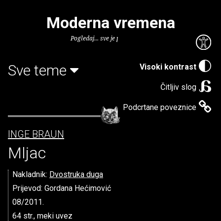
Moderna vremena
Pogledaj... sve je puno knjiga.
Sve teme
Visoki kontrast
Čitljiv slog
Podcrtane poveznice
INGE BRAUN
Mljac
Nakladnik:
Dvostruka duga
Prijevod: Gordana Hećimović
08/2011.
64 str., meki uvez