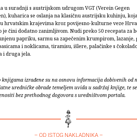
a u suradnji s austrijskom udrugom VGT (Verein Gegen
n), kuharica se oslanja na klasičnu austrijsku kuhinju, koja
i u hrvatskim krajevima kroz povijesno-kulturne veze Hrva
to je čini dodatno zanimljivom. Nudi preko 50 recepata za b
unjenu papriku, sarmu sa zapečenim krumpirom, lazanje, 
asicama i noklicama, tiramisu, išlere, palačinke s čokolad
a i druga jela.
o knjigama izrađene su na osnovu informacija dobivenih od 
atne uredničke obrade temeljem uvida u sadržaj knjige, te s
enositi bez prethodnog dogovora s uredništvom portala.
– OD ISTOG NAKLADNIKA –