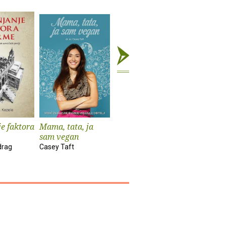
e faktora
Mama, tata, ja
Prijatelju, ispričaj
Očuh i ko
sam vegan
moju priču
Aleksandr
drag
Casey Taft
Hampame