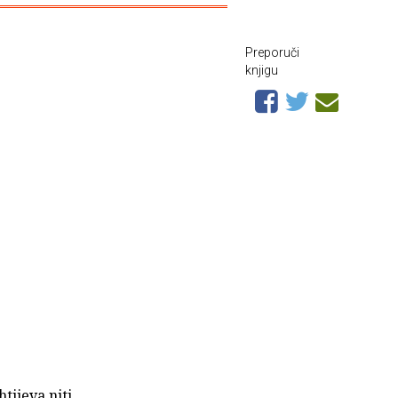
Preporuči
knjigu
tijeva niti