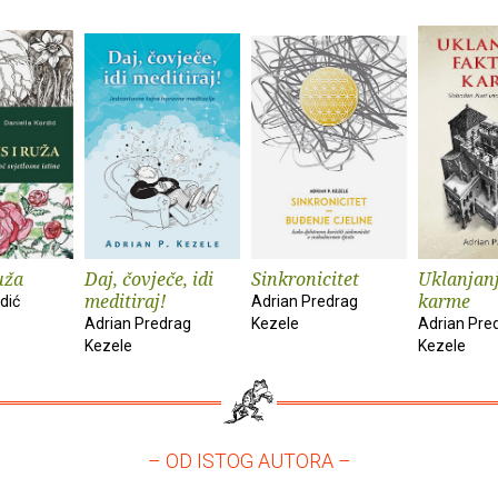
uža
Daj, čovječe, idi
Sinkronicitet
Uklanjanj
meditiraj!
karme
dić
Adrian Predrag
Adrian Predrag
Kezele
Adrian Pre
Kezele
Kezele
– OD ISTOG AUTORA –