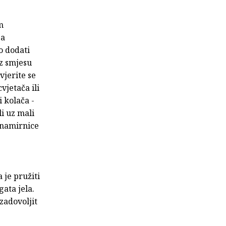
m
 a
o dodati
uz smjesu
vjerite se
vjetača ili
i kolača -
li uz mali
 namirnice
 je pružiti
ata jela.
 zadovoljit