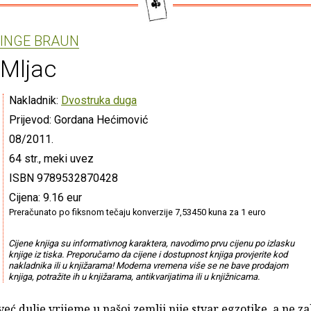
INGE BRAUN
Mljac
Nakladnik:
Dvostruka duga
Prijevod: Gordana Hećimović
08/2011.
64 str., meki uvez
ISBN 9789532870428
Cijena: 9.16 eur
Preračunato po fiksnom tečaju konverzije 7,53450 kuna za 1 euro
Cijene knjiga su informativnog karaktera, navodimo prvu cijenu po izlasku
knjige iz tiska. Preporučamo da cijene i dostupnost knjiga provjerite kod
nakladnika ili u knjižarama! Moderna vremena više se ne bave prodajom
knjiga, potražite ih u knjižarama, antikvarijatima ili u knjižnicama.
eć dulje vrijeme u našoj zemlji nije stvar egzotike, a ne zah