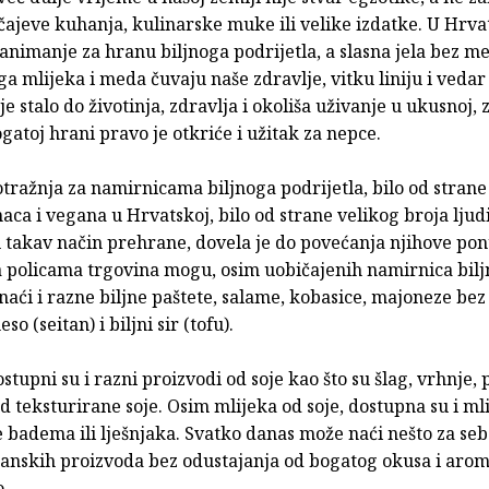
ajeve kuhanja, kulinarske muke ili velike izdatke. U Hrva
zanimanje za hranu biljnoga podrijetla, a slasna jela bez mes
ga mlijeka i meda čuvaju naše zdravlje, vitku liniju i vedar
je stalo do životinja, zdravlja i okoliša uživanje u ukusnoj, 
atoj hrani pravo je otkriće i užitak za nepce.
tražnja za namirnicama biljnoga podrijetla, bilo od strane
aca i vegana u Hrvatskoj, bilo od strane velikog broja ljudi
 takav način prehrane, dovela je do povećanja njihove pon
a policama trgovina mogu, osim uobičajenih namirnica bil
 naći i razne biljne paštete, salame, kobasice, majoneze bez 
o (seitan) i biljni sir (tofu).
stupni su i razni proizvodi od soje kao što su šlag, vrhnje, 
d teksturirane soje. Osim mlijeka od soje, dostupna su i ml
te badema ili lješnjaka. Svatko danas može naći nešto za se
anskih proizvoda bez odustajanja od bogatog okusa i aro
o.