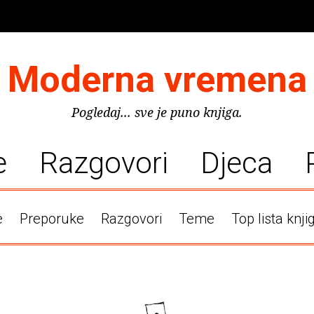
Moderna vremena
Pogledaj... sve je puno knjiga.
e
Razgovori
Djeca
e
Preporuke
Razgovori
Teme
Top lista knji