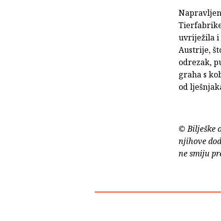
Napravljen
Tierfabrike
uvriježila 
Austrije, š
odrezak, p
graha s kob
od lješnjak
© Bilješke 
njihove dod
ne smiju pr