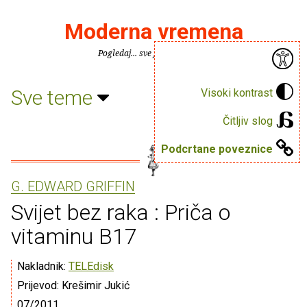
Moderna vremena
Pogledaj... sve je puno knjiga.
Sve teme
Visoki kontrast
Čitljiv slog
Podcrtane poveznice
G. EDWARD GRIFFIN
Svijet bez raka : Priča o
vitaminu B17
Nakladnik:
TELEdisk
Prijevod: Krešimir Jukić
07/2011.