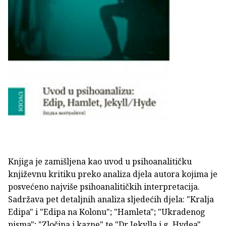
Knjiga je zamišljena kao uvod u psihoanalitičku
književnu kritiku preko analiza djela autora kojima je
posvećeno najviše psihoanalitičkih interpretacija.
Sadržava pet detaljnih analiza sljedećih djela: "Kralja
Edipa" i "Edipa na Kolonu"; "Hamleta"; "Ukradenog
pisma"; "Zločina i kazne" te "Dr Jekylla i g. Hydea".