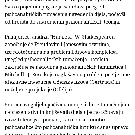
Svako pojedino poglavlje sadržava pregled
psihoanalitičkih tumačenja navedenih djela, počevši
od Freuda do suvremenih psihoanalitičkih teorija.
Primjerice, analiza "Hamleta" W. Shakespearea
započinje će Freudovim i Jonesovim osvrtima,
usredotočenima na problem Edipova kompleksa.
Pregled psihoanalitičkih tumačenja Hamleta
zaključuje se radovima psihoanalitičkih feministica J.
Mitchell i J. Rose koje naglašavaju problem pretjerane
afektivne investicije u ženske likove (Gertruda) ili
neželjene projekcije (Ofelija).
Smisao ovog djela počiva u namjeri da se tumačenjem
reprezentativnih književnih djela ujedno iščitavaju
izraziti teorijski pomaci, kao i obrati unutar
psihoanalize što psihoanalitičku kritiku danas upravo
čini izrazito značajnom budući da je njezino