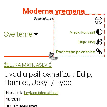
Moderna vremena
Pogledaj... sve je puno knjiga.
Sve teme
Visoki kontrast
Čitljiv slog
Podcrtane poveznice
ŽELJKA MATIJAŠEVIĆ
Uvod u psihoanalizu : Edip,
Hamlet, Jekyll/Hyde
Nakladnik:
Leykam international
10/2011.
308 str., meki uvez