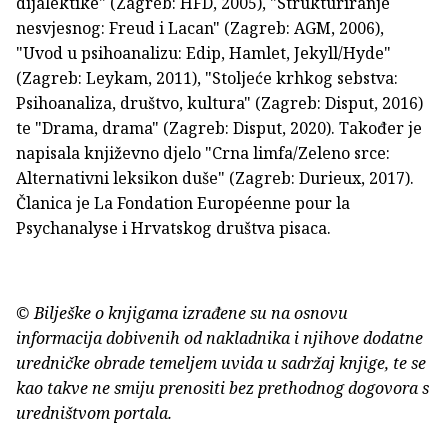
dijalektike" (Zagreb: HFD, 2005), "Strukturiranje
nesvjesnog: Freud i Lacan" (Zagreb: AGM, 2006),
"Uvod u psihoanalizu: Edip, Hamlet, Jekyll/Hyde"
(Zagreb: Leykam, 2011), "Stoljeće krhkog sebstva:
Psihoanaliza, društvo, kultura" (Zagreb: Disput, 2016)
te "Drama, drama" (Zagreb: Disput, 2020). Također je
napisala književno djelo "Crna limfa/Zeleno srce:
Alternativni leksikon duše" (Zagreb: Durieux, 2017).
Članica je La Fondation Européenne pour la
Psychanalyse i Hrvatskog društva pisaca.
© Bilješke o knjigama izrađene su na osnovu
informacija dobivenih od nakladnika i njihove dodatne
uredničke obrade temeljem uvida u sadržaj knjige, te se
kao takve ne smiju prenositi bez prethodnog dogovora s
uredništvom portala.