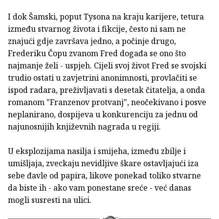
I dok Šamski, poput Tysona na kraju karijere, tetura
između stvarnog života i fikcije, često ni sam ne
znajući gdje završava jedno, a počinje drugo,
Frederiku Čopu zvanom Fred događa se ono što
najmanje želi - uspjeh. Cijeli svoj život Fred se svojski
trudio ostati u zavjetrini anonimnosti, provlačiti se
ispod radara, preživljavati s desetak čitatelja, a onda
romanom "Franzenov protvanj", neočekivano i posve
neplanirano, dospijeva u konkurenciju za jednu od
najunosnijih književnih nagrada u regiji.
U eksplozijama nasilja i smijeha, između zbilje i
umišljaja, zveckaju nevidljive škare ostavljajući iza
sebe đavle od papira, likove ponekad toliko stvarne
da biste ih - ako vam ponestane sreće - već danas
mogli susresti na ulici.