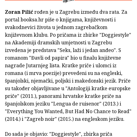
Zoran Pilić
rođen je u Zagrebu između dva rata. Za
portal booksa.hr piše o knjigama, književnosti i
svakodnevici života u jednom zagrebačkom
književnom klubu. Po pričama iz zbirke "Doggiestyle"
na Akademiji dramskih umjetnosti u Zagrebu
izvedena je predstava "Seks, laži i jedan anđeo". S
romanom "Đavli od papira" bio u finalu književne
nagrade Jutarnjeg lista. Kratke priče i ulomci iz
romana (i mrva poezije) prevedeni su na engleski,
španjolski, njemački, poljski i makedonski jezik. Priče
su također objavljivane u "Antologiji kratke europske
priče" (2011.), panorami hrvatske kratke priče na
španjolskom jeziku "Lengua de ruisenor" (2013.) i
"Everything You Wanted, But Had No Chance to Read"
(2014.) i "Zagreb noir" (2015.) na engleskom jeziku.
Do sada je objavio: "Doggiestyle", zbirka priča