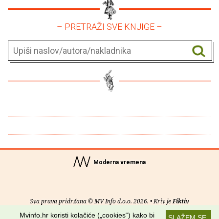
– PRETRAŽI SVE KNJIGE –
Moderna vremena
Sva prava pridržana © MV Info d.o.o. 2026. • Kriv je
Fiktiv
Mvinfo.hr koristi kolačiće („cookies“) kako bi
SLAŽEM SE