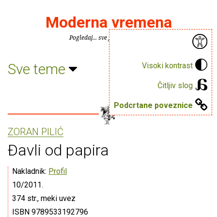
Moderna vremena
Pogledaj... sve je puno knjiga.
Sve teme
Visoki kontrast
Čitljiv slog
Podcrtane poveznice
ZORAN PILIĆ
Ðavli od papira
Nakladnik:
Profil
10/2011.
374 str., meki uvez
ISBN 9789533192796