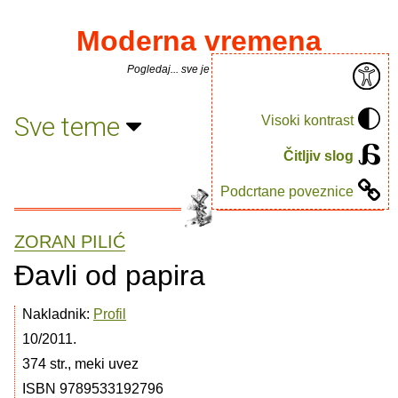
Moderna vremena
Pogledaj... sve je puno knjiga.
Sve teme
Visoki kontrast
Čitljiv slog
Podcrtane poveznice
ZORAN PILIĆ
Ðavli od papira
Nakladnik:
Profil
10/2011.
374 str., meki uvez
ISBN 9789533192796