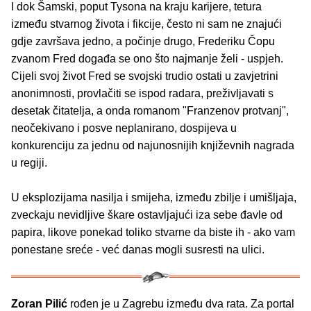
I dok Šamski, poput Tysona na kraju karijere, tetura
između stvarnog života i fikcije, često ni sam ne znajući
gdje završava jedno, a počinje drugo, Frederiku Čopu
zvanom Fred događa se ono što najmanje želi - uspjeh.
Cijeli svoj život Fred se svojski trudio ostati u zavjetrini
anonimnosti, provlačiti se ispod radara, preživljavati s
desetak čitatelja, a onda romanom "Franzenov protvanj",
neočekivano i posve neplanirano, dospijeva u
konkurenciju za jednu od najunosnijih književnih nagrada
u regiji.
U eksplozijama nasilja i smijeha, između zbilje i umišljaja,
zveckaju nevidljive škare ostavljajući iza sebe đavle od
papira, likove ponekad toliko stvarne da biste ih - ako vam
ponestane sreće - već danas mogli susresti na ulici.
Zoran Pilić
rođen je u Zagrebu između dva rata. Za portal