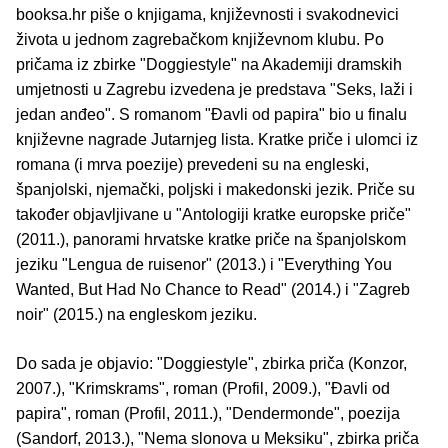
booksa.hr piše o knjigama, književnosti i svakodnevici
života u jednom zagrebačkom književnom klubu. Po
pričama iz zbirke "Doggiestyle" na Akademiji dramskih
umjetnosti u Zagrebu izvedena je predstava "Seks, laži i
jedan anđeo". S romanom "Đavli od papira" bio u finalu
književne nagrade Jutarnjeg lista. Kratke priče i ulomci iz
romana (i mrva poezije) prevedeni su na engleski,
španjolski, njemački, poljski i makedonski jezik. Priče su
također objavljivane u "Antologiji kratke europske priče"
(2011.), panorami hrvatske kratke priče na španjolskom
jeziku "Lengua de ruisenor" (2013.) i "Everything You
Wanted, But Had No Chance to Read" (2014.) i "Zagreb
noir" (2015.) na engleskom jeziku.
Do sada je objavio: "Doggiestyle", zbirka priča (Konzor,
2007.), "Krimskrams", roman (Profil, 2009.), "Đavli od
papira", roman (Profil, 2011.), "Dendermonde", poezija
(Sandorf, 2013.), "Nema slonova u Meksiku", zbirka priča