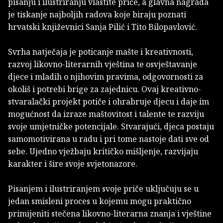
pisanju i ilustriranju vlastite priče, a glavna nagrada
je tiskanje najboljih radova koje biraju poznati
hrvatski književnici Sanja Pilić i Tito Bilopavlović.
Svrha natječaja je poticanje mašte i kreativnosti,
razvoj likovno-literarnih vještina te osvještavanje
djece i mladih o njihovim pravima, odgovornosti za
okoliš i potrebi brige za zajednicu. Ovaj kreativno-
stvaralački projekt potiče i ohrabruje djecu i daje im
mogućnost da izraze maštovitost i talente te razviju
svoje umjetničke potencijale. Stvarajući, djeca postaju
samomotivirana u radu i pri tome nastoje dati sve od
sebe. Ujedno vježbaju kritičko mišljenje, razvijaju
karakter i šire svoje svjetonazore.
Pisanjem i ilustriranjem svoje priče uključuju se u
jedan smisleni proces u kojemu mogu praktično
primijeniti stečena likovno-literarna znanja i vještine