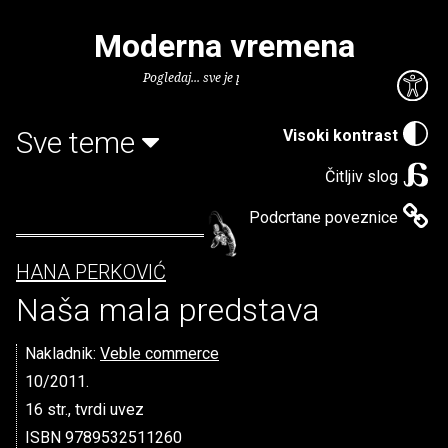
Moderna vremena
Pogledaj... sve je puno knjiga.
Sve teme
Visoki kontrast
Čitljiv slog
Podcrtane poveznice
HANA PERKOVIĆ
Naša mala predstava
Nakladnik:
Veble commerce
10/2011.
16 str., tvrdi uvez
ISBN 9789532511260