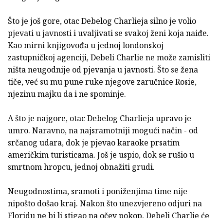
Što je još gore, otac Debelog Charlieja silno je volio
pjevati u javnosti i uvaljivati se svakoj ženi koja naiđe.
Kao mirni knjigovođa u jednoj londonskoj
zastupničkoj agenciji, Debeli Charlie ne može zamisliti
ništa neugodnije od pjevanja u javnosti. Što se žena
tiče, već su mu pune ruke njegove zaručnice Rosie,
njezinu majku da i ne spominje.
A što je najgore, otac Debelog Charlieja upravo je
umro. Naravno, na najsramotniji mogući način - od
srčanog udara, dok je pjevao karaoke prsatim
američkim turisticama. Još je uspio, dok se rušio u
smrtnom hropcu, jednoj obnažiti grudi.
Neugodnostima, sramoti i poniženjima time nije
nipošto došao kraj. Nakon što unezvjereno odjuri na
Floridu ne bi li stigao na očev pokop, Debeli Charlie će