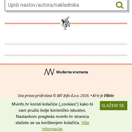
Moderna vremena
Sva prava pridržana © MV Info d.o.o. 2026. • Kriv je
Fiktiv
Mvinfo.hr koristi kolačiće („cookies“) kako bi
SLAŽEM SE
O nama
•
Pomoć
•
Uvjeti korištenja
•
RSS kanali
vam pružio bolje korisničko iskustvo.
Nastavkom pregleda mvinfo.hr stranica
Potraži nas na:
slažete se sa korištenjem kolačića.
Više
informacija