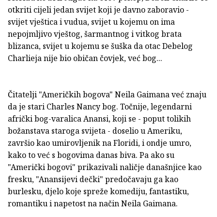
otkriti cijeli jedan svijet koji je davno zaboravio -
svijet vještica i vudua, svijet u kojemu on ima
nepojmljivo vještog, šarmantnog i vitkog brata
blizanca, svijet u kojemu se šuška da otac Debelog
Charlieja nije bio običan čovjek, već bog...
Čitatelji "Američkih bogova" Neila Gaimana već znaju
da je stari Charles Nancy bog. Točnije, legendarni
afrički bog-varalica Anansi, koji se - poput tolikih
božanstava staroga svijeta - doselio u Ameriku,
završio kao umirovljenik na Floridi, i ondje umro,
kako to već s bogovima danas biva. Pa ako su
"Američki bogovi" prikazivali naličje današnjice kao
fresku, "Anansijevi dečki" predočavaju ga kao
burlesku, djelo koje spreže komediju, fantastiku,
romantiku i napetost na način Neila Gaimana.