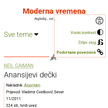
Moderna vremena
Pogledaj... sve je puno knjiga.
Sve teme
Visoki kontrast
Čitljiv slog
Podcrtane poveznice
NEIL GAIMAN
Anansijevi dečki
Nakladnik:
Algoritam
Prijevod: Vladimir Cvetković Sever
11/2011.
324 str., tvrdi uvez