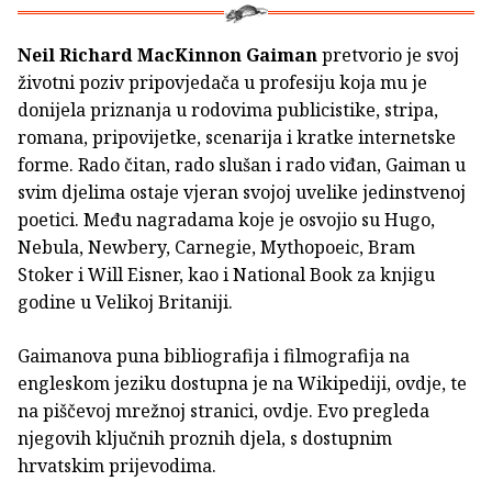
Neil Richard MacKinnon Gaiman
pretvorio je svoj
životni poziv pripovjedača u profesiju koja mu je
donijela priznanja u rodovima publicistike, stripa,
romana, pripovijetke, scenarija i kratke internetske
forme. Rado čitan, rado slušan i rado viđan, Gaiman u
svim djelima ostaje vjeran svojoj uvelike jedinstvenoj
poetici. Među nagradama koje je osvojio su Hugo,
Nebula, Newbery, Carnegie, Mythopoeic, Bram
Stoker i Will Eisner, kao i National Book za knjigu
godine u Velikoj Britaniji.
Gaimanova puna bibliografija i filmografija na
engleskom jeziku dostupna je na Wikipediji, ovdje, te
na piščevoj mrežnoj stranici, ovdje. Evo pregleda
njegovih ključnih proznih djela, s dostupnim
hrvatskim prijevodima.