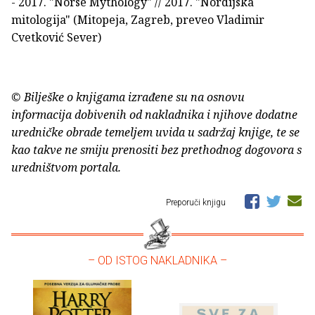
- 2017. "Norse Mythology" // 2017. "Nordijska
mitologija" (Mitopeja, Zagreb, preveo Vladimir
Cvetković Sever)
© Bilješke o knjigama izrađene su na osnovu
informacija dobivenih od nakladnika i njihove dodatne
uredničke obrade temeljem uvida u sadržaj knjige, te se
kao takve ne smiju prenositi bez prethodnog dogovora s
uredništvom portala.
Preporuči knjigu
– OD ISTOG NAKLADNIKA –