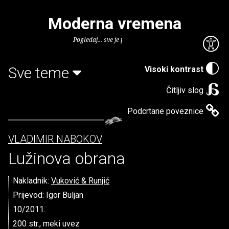
Moderna vremena
Pogledaj... sve je puno knjiga.
Sve teme
Visoki kontrast
Čitljiv slog
Podcrtane poveznice
VLADIMIR NABOKOV
Lužinova obrana
Nakladnik:
Vuković & Runjić
Prijevod: Igor Buljan
10/2011.
200 str., meki uvez