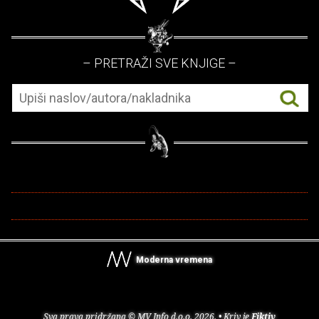
– PRETRAŽI SVE KNJIGE –
Moderna vremena
Sva prava pridržana © MV Info d.o.o. 2026. • Kriv je
Fiktiv