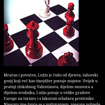
Mračan i povučen, Lužin je čudo od djeteta, šahovski
genij koji več kao tinejdžer postaje majstor. Uvijek u
pratnji zlokobnog Valentinova, dijelom mentora a
dijelom svodnika, Lužin putuje u velike gradove
Europe na turnire i s lakoćom svladava protivnike.
Njegovo ime šapće se s poštovanjem, njegove pobjede