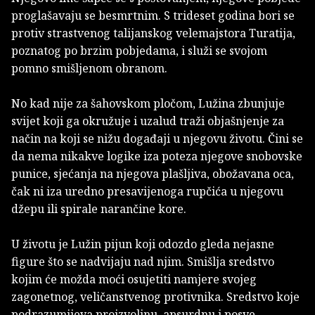
proglašavaju se besmrtnim. S trideset godina bori se
protiv strastvenog talijanskog velemajstora Turatija,
poznatog po brzim pobjedama, i služi se svojom
pomno smišljenom obranom.
No kad nije za šahovskom pločom, Lužina zbunjuje
svijet koji ga okružuje i uzalud traži objašnjenje za
način na koji se nižu događaji u njegovu životu. Čini se
da nema nikakve logike iza poteza njegove snobovske
punice, sjećanja na njegova plašljiva, obožavana oca,
čak ni iza uredno presavijenoga rupčića u njegovu
džepu ili spirale narančine kore.
U životu je Lužin pijun koji odozdo gleda nejasne
figure što se nadvijaju nad njim. Smišlja sredstvo
kojim će možda moći osujetiti namjere svojeg
zagonetnog, veličanstvenog protivnika. Sredstvo koje
podrazumijeva proizvoljnu, apsurdnu i posve