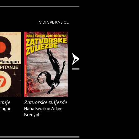
VIDI SVE KNJIGE
tanje
Zatvorske zvijezde
Kuća duhova
Kronike :
anagan
Nana Kwame Adjei-
Isabel Allende
Bob Dylan
Brenyah