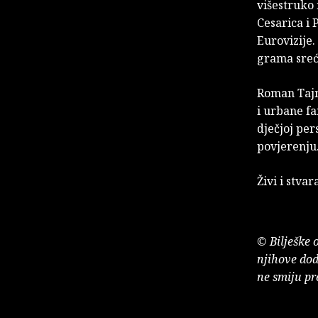
višestruko 
Cesarica i 
Eurovizije.
grama sreć
Roman Tajna
i urbane fa
dječjoj pe
povjerenju
Živi i stvar
© Bilješke 
njihove dod
ne smiju pr