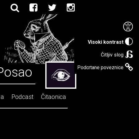
Visoki kontrast
Čitljiv slog
Posao
Podcrtane poveznice
ga
Podcast
Čitaonica