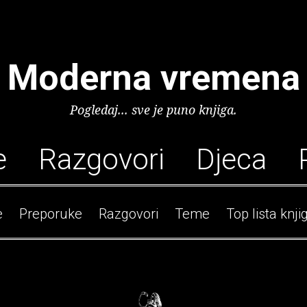
Moderna vremena
Pogledaj... sve je puno knjiga.
e
Razgovori
Djeca
e
Preporuke
Razgovori
Teme
Top lista knji