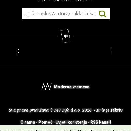
Moderna vremena
Sva prava pridržana © MV Info d.o.o. 2026. • Kriv je
Fiktiv
O nama
•
Pomoć
•
Uvjeti korištenja
•
RSS kanali