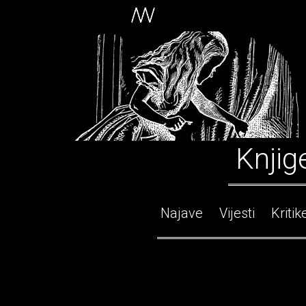
Knjig
Najave
Vijesti
Kritik