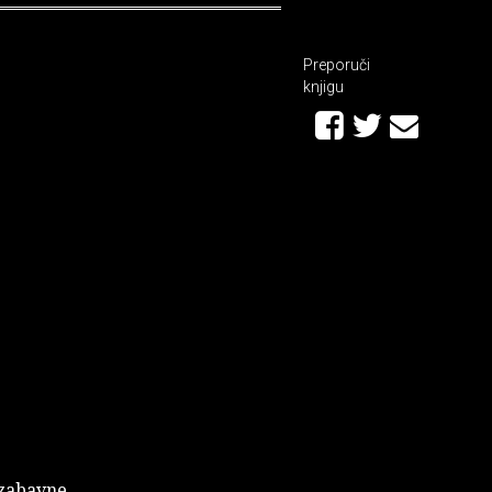
Preporuči
knjigu
 zabavne