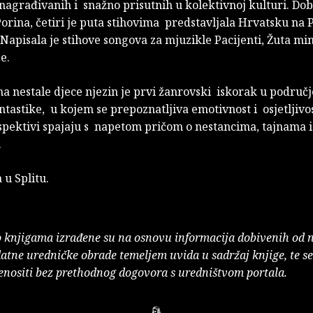
nagrađivanih i snažno prisutnih u kolektivnoj kulturi. Do
Porina, četiri je puta stihovima predstavljala Hrvatsku na 
 Napisala je stihove songova za mjuzikle Pacijenti, Žuta min
e.
 nestale djece njezin je prvi žanrovski iskorak u područj
ntastike, u kojem se prepoznatljiva emotivnost i osjetljiv
rspektivi spajaju s napetom pričom o nestancima, tajnama i
.
a u Splitu.
o knjigama izrađene su na osnovu informacija dobivenih od 
atne uredničke obrade temeljem uvida u sadržaj knjige, te s
enositi bez prethodnog dogovora s uredništvom portala.