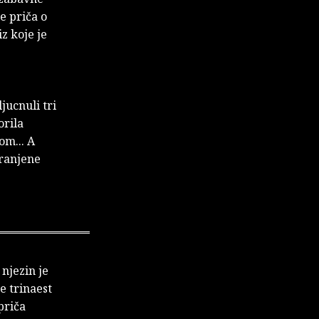
e priča o
iz koje je
jucnuli tri
orila
om... A
uranjene
njezin je
e trinaest
priča