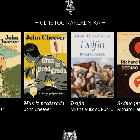
– OD ISTOG NAKLADNIKA –
Muž iz predgrađa
Delfin
Sedmo pi
er
John Cheever
Milana Vuković Runjić
Richard Fl