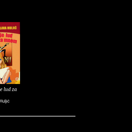
e lud za
Huljić