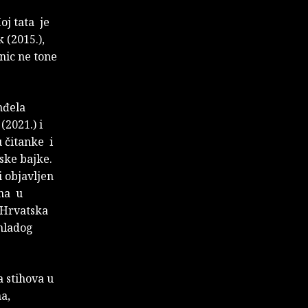
oj tata je
 (2015.),
anic ne tone
nđela
(2021.) i
u čitanke i
ske bajke.
i objavljen
ena u
e Hrvatska
 mladog
a stihova u
a,