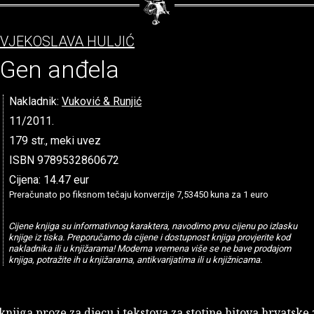
VJEKOSLAVA HULJIĆ
Gen anđela
Nakladnik:
Vuković & Runjić
11/2011.
179 str., meki uvez
ISBN 9789532860672
Cijena: 14.47 eur
Preračunato po fiksnom tečaju konverzije 7,53450 kuna za 1 euro
Cijene knjiga su informativnog karaktera, navodimo prvu cijenu po izlasku
knjige iz tiska. Preporučamo da cijene i dostupnost knjiga provjerite kod
nakladnika ili u knjižarama! Moderna vremena više se ne bave prodajom
knjiga, potražite ih u knjižarama, antikvarijatima ili u knjižnicama.
njiga proze za djecu i tekstova za stotine hitova hrvatske