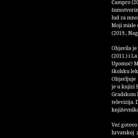
Čampro (20
šumotvorine
lud za mnom
Moji misle 
(2019., Na
Objavila je
(2011.) i L
Upomoć! Men
školsku lek
Objavljuje 
je u knjizi
Gradskom ka
televizija.
književnik
Već gotovo 
hrvatskoj 