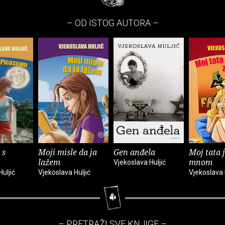
– OD ISTOG AUTORA –
 s
Moji misle da ja
Gen anđela
Moj tata j
lažem
mnom
Vjekoslava Huljić
uljić
Vjekoslava Huljić
Vjekoslava 
– PRETRAŽI SVE KNJIGE –