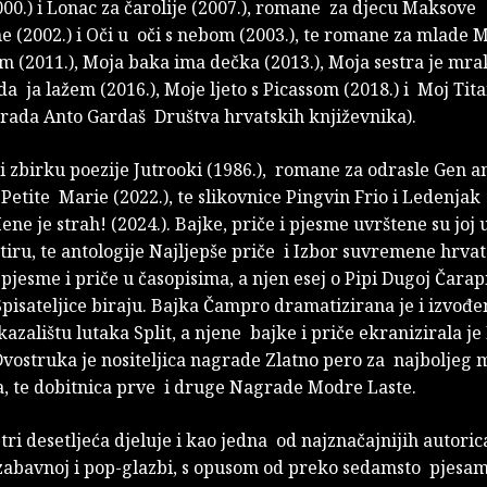
00.) i Lonac za čarolije (2007.), romane za djecu Maksove
 (2002.) i Oči u oči s nebom (2003.), te romane za mlade M
 (2011.), Moja baka ima dečka (2013.), Moja sestra je mrak
da ja lažem (2016.), Moje ljeto s Picassom (2018.) i Moj Tit
grada Anto Gardaš Društva hrvatskih književnika).
 i zbirku poezije Jutrooki (1986.), romane za odrasle Gen a
a Petite Marie (2022.), te slikovnice Pingvin Frio i Ledenjak 
e je strah! (2024.). Bajke, priče i pjesme uvrštene su joj 
tiru, te antologije Najljepše priče i Izbor suvremene hrvat
pjesme i priče u časopisima, a njen esej o Pipi Dugoj Čarap
 Spisateljice biraju. Bajka Čampro dramatizirana je i izvođ
zalištu lutaka Split, a njene bajke i priče ekranizirala j
 Dvostruka je nositeljica nagrade Zlatno pero za najboljeg
a, te dobitnica prve i druge Nagrade Modre Laste.
tri desetljeća djeluje i kao jedna od najznačajnijih autoric
zabavnoj i pop-glazbi, s opusom od preko sedamsto pjesam