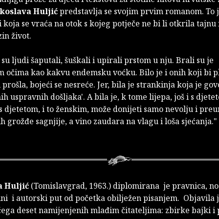
koslava Huljić
predstavlja se svojim prvim romanom. To j
 koja se vraća na otok s kojeg potječe ne bi li otkrila tajnu 
in život.
u ljudi šaputali, šuškali i upirali prstom u nju. Brali su je
m očima kao kakvu endemsku voćku. Bilo je i onih koji bi pl
 prošla, bojeći se nesreće. Jer, bila je strankinja koja je gov
h uspravnih došljaka'. A bila je, k tome lijepa, još i s djetet
 djetetom, i to ženskim, može donijeti samo nevolju i pre
ih grožđe sagnjije, a vino zaudara na vlagu i loša sjećanja."
 Huljić
(Tomislavgrad, 1963.) diplomirana je pravnica, no 
ni i autorski put od početka obilježen pisanjem. Objavila j
čega deset namijenjenih mlađim čitateljima: zbirke bajki i 