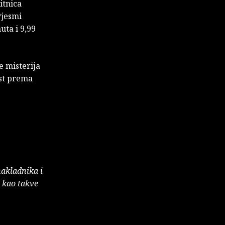
bitnica
Pjesmi
uta i 9,99
e misterija
ost prema
nakladnika i
e kao takve