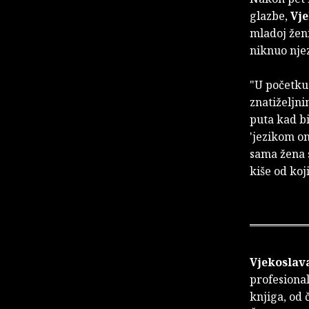
glazbe,
Vje
mladoj ženi
niknuo njez
"U početku s
znatiželjni
puta kad bi
'jezikom oni
sama žena s
kiše od koj
Vjekoslava
profesional
knjiga, od 