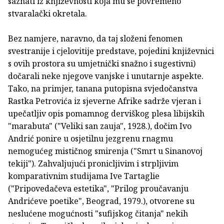
saznati iz književnosti koja mu se povremeno
stvaralački okretala.
Bez namjere, naravno, da taj složeni fenomen
svestranije i cjelovitije predstave, pojedini književnici
s ovih prostora su umjetnički snažno i sugestivni)
dočarali neke njegove vanjske i unutarnje aspekte.
Tako, na primjer, tanana putopisna svjedočanstva
Rastka Petrovića iz sjeverne Afrike sadrže vjeran i
upečatljiv opis pomamnog derviškog plesa libijskih
"marabuta" ("Veliki san zauja", 1928.), dočim Ivo
Andrić ponire u osjetilnu jezgrenu rnagmu
nemogućeg mističnog smirenja ("Smrt u Sinanovoj
tekiji"). Zahvaljujući pronicljivim i strpljivim
komparativnim studijama Ive Tartaglie
("Pripovedačeva estetika", "Prilog proučavanju
Andrićeve poetike", Beograd, 1979.), otvorene su
neslućene mogućnosti "sufijskog čitanja" nekih