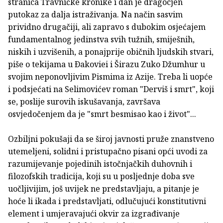
stranica Travničke kronike i dan je dragocjen
putokaz za dalja istraživanja. Na način sasvim
prividno drugačiji, ali zapravo s dubokim osjećajem
fundamentalnog jedinstva svih tužnih, smiješnih,
niskih i uzvišenih, a ponajprije običnih ljudskih stvari,
piše o tekijama u Ðakoviei i Širazu Zuko Džumhur u
svojim neponovljivim Pismima iz Azije. Treba li uopće
i podsjećati na Selimovićev roman "Derviš i smrt", koji
se, poslije surovih iskušavanja, završava
osvjedočenjem da je "smrt besmisao kao i život"...
Ozbiljni pokušaji da se široj javnosti pruže znanstveno
utemeljeni, solidni i pristupačno pisani opći uvodi za
razumijevanje pojedinih istočnjačkih duhovnih i
filozofskih tradicija, koji su u posljednje doba sve
uočljivijim, još uvijek ne predstavljaju, a pitanje je
hoće li ikada i predstavljati, odlučujući konstitutivni
element i umjeravajući okvir za izgrađivanje