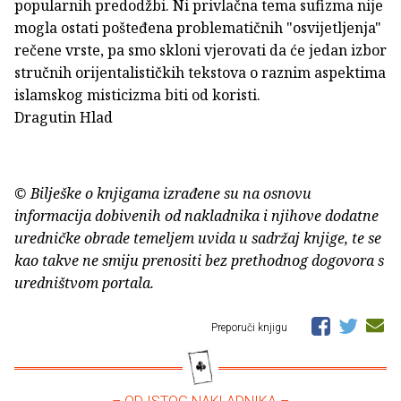
popularnih predodžbi. Ni privlačna tema sufizma nije
mogla ostati pošteđena problematičnih "osvijetljenja"
rečene vrste, pa smo skloni vjerovati da će jedan izbor
stručnih orijentalističkih tekstova o raznim aspektima
islamskog misticizma biti od koristi.
Dragutin Hlad
© Bilješke o knjigama izrađene su na osnovu
informacija dobivenih od nakladnika i njihove dodatne
uredničke obrade temeljem uvida u sadržaj knjige, te se
kao takve ne smiju prenositi bez prethodnog dogovora s
uredništvom portala.
Preporuči knjigu