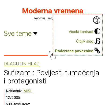
Moderna vremena
Pogledaj... sve je puno knjiga.
Sve teme
Visoki kontrast
Čitljiv slog
Podcrtane poveznice
DRAGUTIN HLAD
Sufizam : Povijest, tumačenja
i protagonisti
Nakladnik:
MISL
12/2005.
633, tvrdi uvez