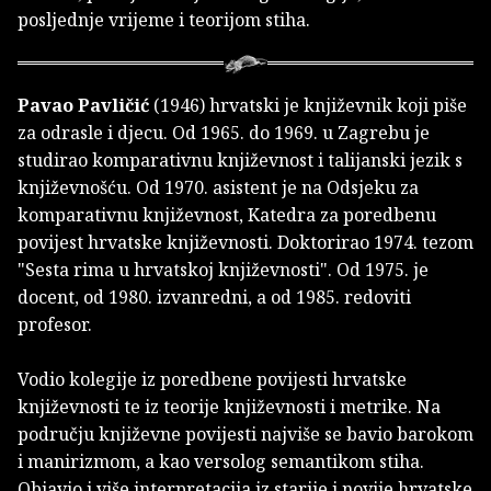
posljednje vrijeme i teorijom stiha.
Pavao Pavličić
(1946) hrvatski je književnik koji piše
za odrasle i djecu. Od 1965. do 1969. u Zagrebu je
studirao komparativnu književnost i talijanski jezik s
književnošću. Od 1970. asistent je na Odsjeku za
komparativnu književnost, Katedra za poredbenu
povijest hrvatske književnosti. Doktorirao 1974. tezom
"Sesta rima u hrvatskoj književnosti". Od 1975. je
docent, od 1980. izvanredni, a od 1985. redoviti
profesor.
Vodio kolegije iz poredbene povijesti hrvatske
književnosti te iz teorije književnosti i metrike. Na
području književne povijesti najviše se bavio barokom
i manirizmom, a kao versolog semantikom stiha.
Objavio i više interpretacija iz starije i novije hrvatske