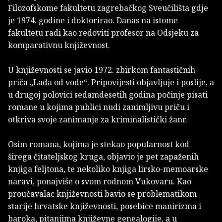
Filozofskome fakultetu zagrebačkog Sveučilišta gdje
je 1974. godine i doktorirao. Danas na istome
fakultetu radi kao redoviti profesor na Odsjeku za
komparativnu književnost.
U književnosti se javio 1972. zbirkom fantastičnih
priča „Lada od vode“. Pripovijesti objavljuje i poslije, a
u drugoj polovici sedamdesetih godina počinje pisati
romane u kojima publici nudi zanimljivu priču i
otkriva svoje zanimanje za kriminalistički žanr.
Osim romana, kojima je stekao popularnost kod
širega čitateljskog kruga, objavio je pet zapaženih
knjiga feljtona, te nekoliko knjiga lirsko-memoarske
naravi, ponajviše o svom rodnom Vukovaru. Kao
proučavalac književnosti bavio se problematikom
starije hrvatske književnosti, posebice manirizma i
baroka, pitanjima književne genealogije, a u