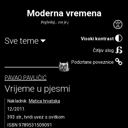
Moderna vremena
Pogledaj... sve je puno knjiga.
Sve teme
Visoki kontrast
Čitljiv slog
Podcrtane poveznice
PAVAO PAVLIČIĆ
Vrijeme u pjesmi
Nakladnik:
Matica hrvatska
12/2011.
393 str., tvrdi uvez s ovitkom
ISBN 9789531509091