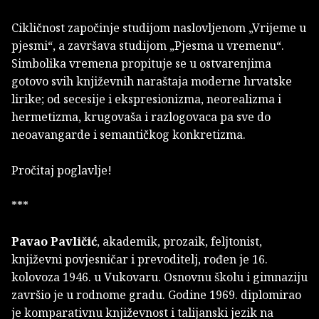
Cikličnost započinje studijom naslovljenom „Vrijeme u
pjesmi“, a završava studijom „Pjesma u vremenu“.
Simbolika vremena propituje se u ostvarenjima
gotovo svih književnih naraštaja moderne hrvatske
lirike; od secesije i ekspresionizma, neorealizma i
hermetizma, krugovaša i razlogovaca pa sve do
neoavangarde i semantičkog konkretizma.
Pročitaj poglavlje!
***
Pavao Pavličić
, akademik, prozaik, feljtonist,
književni povjesničar i prevoditelj, rođen je 16.
kolovoza 1946. u Vukovaru. Osnovnu školu i gimnaziju
završio je u rodnome gradu. Godine 1969. diplomirao
je komparativnu književnost i talijanski jezik na