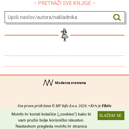
– PRETRAŽI SVE KNJIGE –
Moderna vremena
Sva prava pridržana © MV Info d.o.o. 2026. • Kriv je
Fiktiv
Mvinfo.hr koristi kolačiće („cookies“) kako bi
SLAŽEM SE
O nama
•
Pomoć
•
Uvjeti korištenja
•
RSS kanali
vam pružio bolje korisničko iskustvo.
Nastavkom pregleda mvinfo.hr stranica
Potraži nas na: