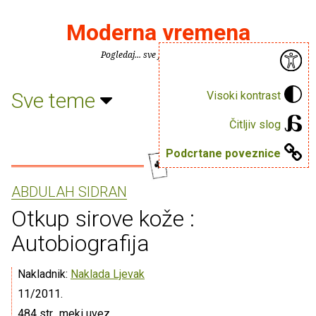
Moderna vremena
Pogledaj... sve je puno knjiga.
Sve teme
Visoki kontrast
Čitljiv slog
Podcrtane poveznice
ABDULAH SIDRAN
Otkup sirove kože :
Autobiografija
Nakladnik:
Naklada Ljevak
11/2011.
484 str., meki uvez