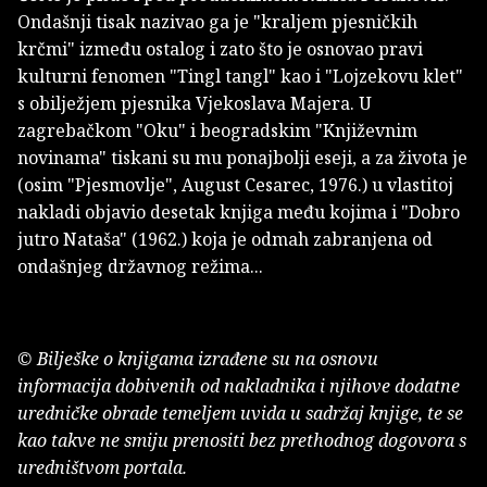
Ondašnji tisak nazivao ga je "kraljem pjesničkih
krčmi" između ostalog i zato što je osnovao pravi
kulturni fenomen "Tingl tangl" kao i "Lojzekovu klet"
s obilježjem pjesnika Vjekoslava Majera. U
zagrebačkom "Oku" i beogradskim "Književnim
novinama" tiskani su mu ponajbolji eseji, a za života je
(osim "Pjesmovlje", August Cesarec, 1976.) u vlastitoj
nakladi objavio desetak knjiga među kojima i "Dobro
jutro Nataša" (1962.) koja je odmah zabranjena od
ondašnjeg državnog režima...
© Bilješke o knjigama izrađene su na osnovu
informacija dobivenih od nakladnika i njihove dodatne
uredničke obrade temeljem uvida u sadržaj knjige, te se
kao takve ne smiju prenositi bez prethodnog dogovora s
uredništvom portala.