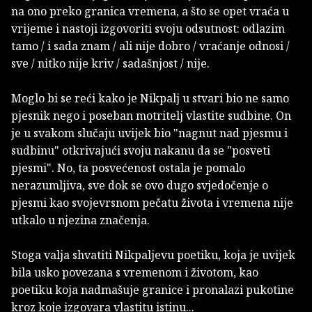
na ono preko granica vremena, a što se opet vraća u
vrijeme i nastoji izgovoriti svoju odsutnost: odlazim
tamo / i sada znam / ali nije dobro / vraćanje odnosi /
sve / nitko nije kriv / sadašnjost / nije.
Moglo bi se reći kako je Nikpalj u stvari bio ne samo
pjesnik nego i poseban motritelj vlastite sudbine. On
je u svakom slučaju uvijek bio "nagnut nad pjesmu i
sudbinu" otkrivajući svoju nakanu da se "posveti
pjesmi". No, ta posvećenost ostala je pomalo
nerazumljiva, sve dok se ovo dugo svjedočenje o
pjesmi kao svojevrsnom pečatu života i vremena nije
utkalo u njezina značenja.
Stoga valja shvatiti Nikpaljevu poetiku, koja je uvijek
bila usko povezana s vremenom i životom, kao
poetiku koja nadmašuje granice i pronalazi pukotine
kroz koje izgovara vlastitu istinu...