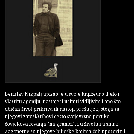
Berislav Nikpalj upisao je u svoje književno djelo i
vlastitu agoniju, nastojeći učiniti vidljivim i ono što
običan život prikriva ili nastoji prešutjeti, stoga su
njegovi zapisi/stihovi često svojevrsne poruke
čovjekova bivanja "na granici", i u životu i u smrti.
Zagonetne su njegove bilješke kojima želi upozoriti i