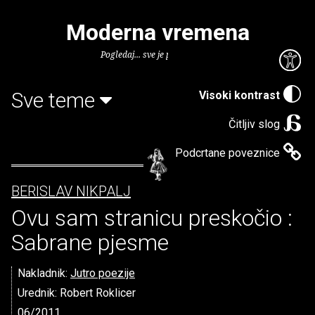
Moderna vremena
Pogledaj... sve je puno knjiga.
Sve teme
Visoki kontrast
Čitljiv slog
Podcrtane poveznice
BERISLAV NIKPALJ
Ovu sam stranicu preskočio :
Sabrane pjesme
Nakladnik:
Jutro poezije
Urednik: Robert Roklicer
06/2011.