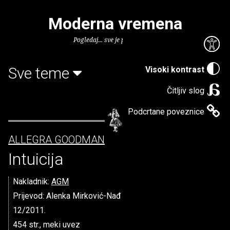
Moderna vremena
Pogledaj... sve je puno knjiga.
Sve teme
Visoki kontrast
Čitljiv slog
Podcrtane poveznice
ALLEGRA GOODMAN
Intuicija
Nakladnik:
AGM
Prijevod: Alenka Mirković-Nađ
12/2011.
454 str., meki uvez