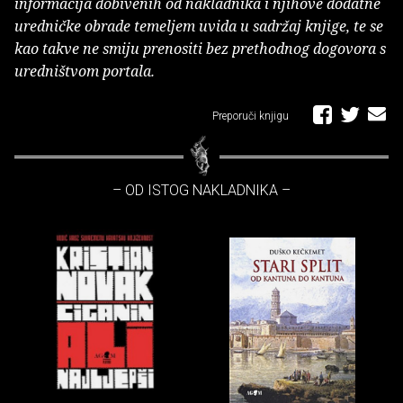
informacija dobivenih od nakladnika i njihove dodatne
uredničke obrade temeljem uvida u sadržaj knjige, te se
kao takve ne smiju prenositi bez prethodnog dogovora s
uredništvom portala.
Preporuči knjigu
– OD ISTOG NAKLADNIKA –