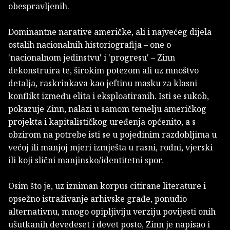
obespravljenih.
Dominantne narative američke, ali i najvećeg dijela
ostalih nacionalnih historiografija – one o
'nacionalnom jedinstvu' i 'progresu' – Zinn
dekonstruira te, širokim potezom ali uz mnoštvo
detalja, raskrinkava kao jeftinu masku za klasni
konflikt između elita i eksploatiranih. Isti se sukob,
pokazuje Zinn, nalazi u samom temelju američkog
projekta i kapitalističkog uređenja općenito, a s
obzirom na potrebe isti se u pojedinim razdobljima u
većoj ili manjoj mjeri izmješta u rasni, rodni, vjerski
ili koji slični manjinsko/identitetni spor.
Osim što je, uz izniman korpus citirane literature i
opsežno istraživanje arhivske građe, ponudio
alternativnu, mnogo opipljiviju verziju povijesti onih
ušutkanih devedeset i devet posto, Zinn je napisao i