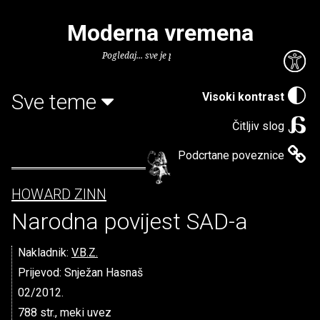
Moderna vremena
Pogledaj... sve je puno knjiga.
Sve teme
Visoki kontrast
Čitljiv slog
Podcrtane poveznice
HOWARD ZINN
Narodna povijest SAD-a
Nakladnik:
V.B.Z.
Prijevod: Snježan Hasnaš
02/2012.
788 str., meki uvez