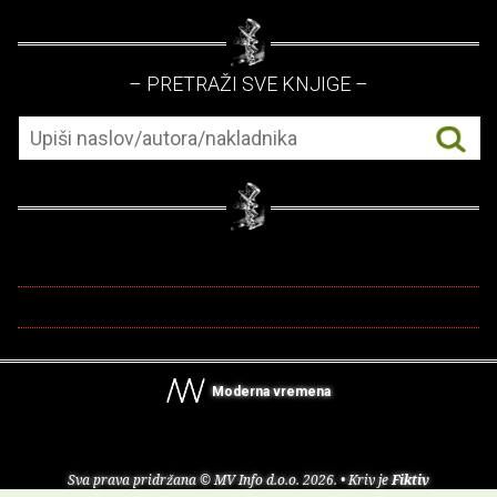
– PRETRAŽI SVE KNJIGE –
Moderna vremena
Sva prava pridržana © MV Info d.o.o. 2026. • Kriv je
Fiktiv