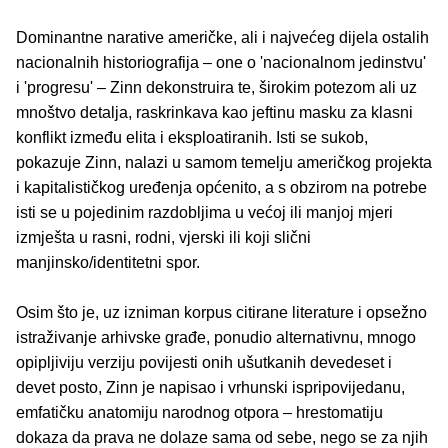
Dominantne narative američke, ali i najvećeg dijela ostalih
nacionalnih historiografija – one o 'nacionalnom jedinstvu'
i 'progresu' – Zinn dekonstruira te, širokim potezom ali uz
mnoštvo detalja, raskrinkava kao jeftinu masku za klasni
konflikt između elita i eksploatiranih. Isti se sukob,
pokazuje Zinn, nalazi u samom temelju američkog projekta
i kapitalističkog uređenja općenito, a s obzirom na potrebe
isti se u pojedinim razdobljima u većoj ili manjoj mjeri
izmješta u rasni, rodni, vjerski ili koji slični
manjinsko/identitetni spor.
Osim što je, uz izniman korpus citirane literature i opsežno
istraživanje arhivske građe, ponudio alternativnu, mnogo
opipljiviju verziju povijesti onih ušutkanih devedeset i
devet posto, Zinn je napisao i vrhunski ispripovijedanu,
emfatičku anatomiju narodnog otpora – hrestomatiju
dokaza da prava ne dolaze sama od sebe, nego se za njih