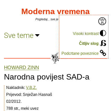
Moderna vremena
Pogledaj... sve je puno knjiga.
Sve teme
Visoki kontrast
Čitljiv slog
Podcrtane poveznice
HOWARD ZINN
Narodna povijest SAD-a
Nakladnik:
V.B.Z.
Prijevod: Snježan Hasnaš
02/2012.
788 str., meki uvez