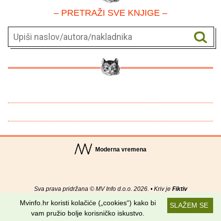
– PRETRAŽI SVE KNJIGE –
Moderna vremena
Sva prava pridržana © MV Info d.o.o. 2026. • Kriv je
Fiktiv
Mvinfo.hr koristi kolačiće („cookies“) kako bi
SLAŽEM SE
O nama
•
Pomoć
•
Uvjeti korištenja
•
RSS kanali
vam pružio bolje korisničko iskustvo.