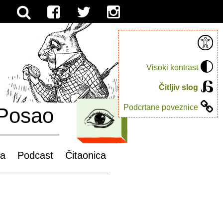
Visoki kontrast
Čitljiv slog
Podcrtane poveznice
Posao
ga
Podcast
Čitaonica