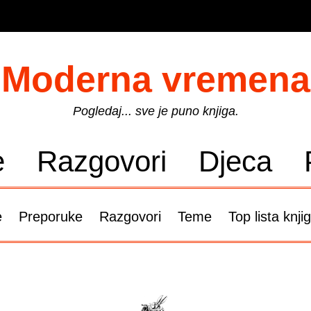
Moderna vremena
Pogledaj... sve je puno knjiga.
e
Razgovori
Djeca
e
Preporuke
Razgovori
Teme
Top lista knji