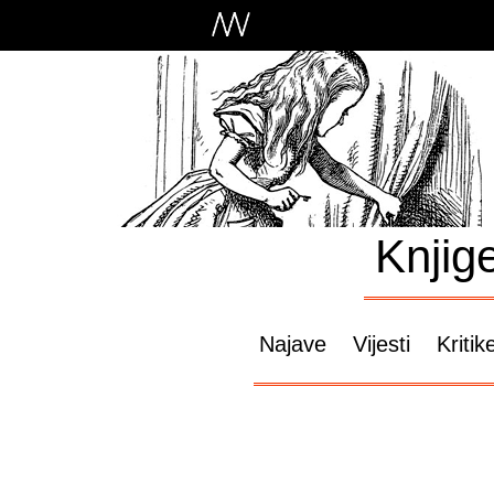
Knjig
Najave
Vijesti
Kritik