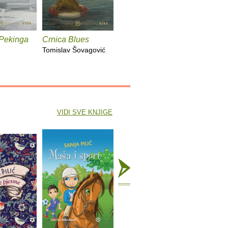
 Pekinga
Crnica Blues
Futur treći
Monika i
Tomislav Šovagović
Sandra Vlašić
Darko Per
VIDI SVE KNJIGE