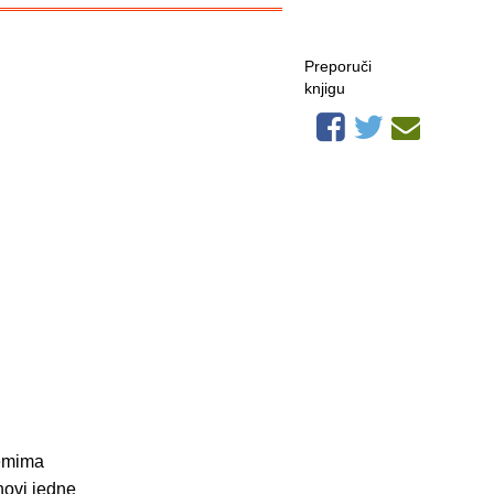
Preporuči
knjigu
lemima
novi jedne