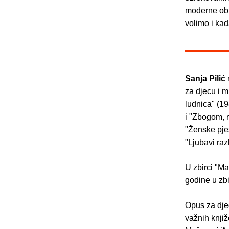
moderne obit
volimo i ka
Sanja Pilić
za djecu i m
ludnica" (19
i "Zbogom, 
"Ženske pjes
"Ljubavi raz
U zbirci "Ma
godine u zb
Opus za djec
važnih knjiž