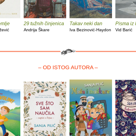
emlje
29 tužnih činjenica
Takav neki dan
Pisma iz
žević
Andrija Škare
Iva Bezinović-Haydon
Vid Barić
– OD ISTOG AUTORA –