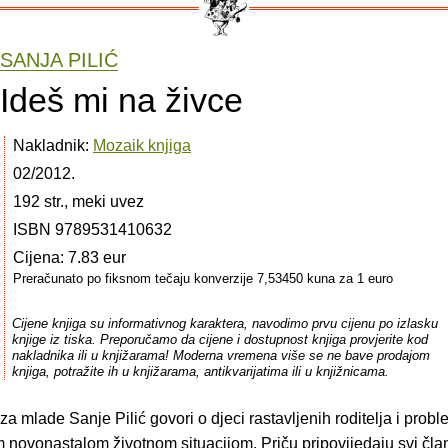
SANJA PILIĆ
Ideš mi na živce
Nakladnik:
Mozaik knjiga
02/2012.
192 str., meki uvez
ISBN 9789531410632
Cijena: 7.83 eur
Preračunato po fiksnom tečaju konverzije 7,53450 kuna za 1 euro
Cijene knjiga su informativnog karaktera, navodimo prvu cijenu po izlasku
knjige iz tiska. Preporučamo da cijene i dostupnost knjiga provjerite kod
nakladnika ili u knjižarama! Moderna vremena više se ne bave prodajom
knjiga, potražite ih u knjižarama, antikvarijatima ili u knjižnicama.
a mlade Sanje Pilić govori o djeci rastavljenih roditelja i prob
 novonastalom životnom situacijom. Priču pripovijedaju svi čla