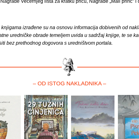
Nagrade Večernjeg lista za kratku priču, Nagrade „Mali princ“ i 
o knjigama izrađene su na osnovu informacija dobivenih od nakl
atne uredničke obrade temeljem uvida u sadržaj knjige, te se ka
siti bez prethodnog dogovora s uredništvom portala.
– OD ISTOG NAKLADNIKA –