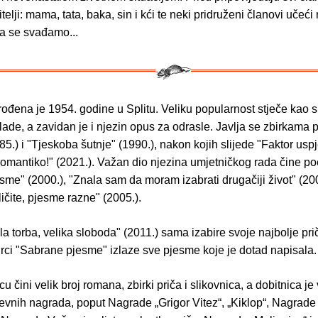
elji: mama, tata, baka, sin i kći te neki pridruženi članovi učeći
da se svađamo...
rođena je 1954. godine u Splitu. Veliku popularnost stječe kao s
lade, a zavidan je i njezin opus za odrasle. Javlja se zbirkama p
85.) i "Tjeskoba šutnje" (1990.), nakon kojih slijede "Faktor usp
romantiko!" (2021.). Važan dio njezina umjetničkog rada čine po
me" (2000.), "Znala sam da moram izabrati drugačiji život" (200
ličite, pjesme razne" (2005.).
la torba, velika sloboda" (2011.) sama izabire svoje najbolje pri
irci "Sabrane pjesme" izlaze sve pjesme koje je dotad napisala.
u čini velik broj romana, zbirki priča i slikovnica, a dobitnica je
evnih nagrada, poput Nagrade „Grigor Vitez“, „Kiklop“, Nagrade 