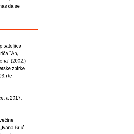
 nas da se
pisateljica
riča "Ah,
jeha" (2002.)
etske zbirke
3.) te
če, a 2017.
 većine
„Ivana Brlić-