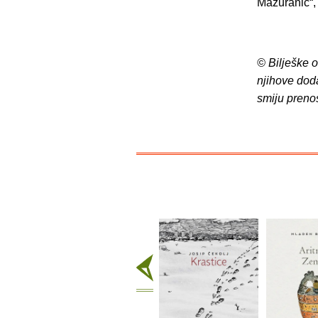
Mažuranić“, 
© Bilješke 
njihove dod
smiju preno