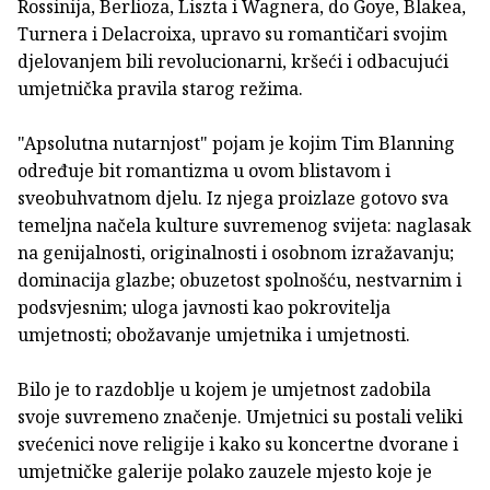
Rossinija, Berlioza, Liszta i Wagnera, do Goye, Blakea,
Turnera i Delacroixa, upravo su romantičari svojim
djelovanjem bili revolucionarni, kršeći i odbacujući
umjetnička pravila starog režima.
"Apsolutna nutarnjost" pojam je kojim Tim Blanning
određuje bit romantizma u ovom blistavom i
sveobuhvatnom djelu. Iz njega proizlaze gotovo sva
temeljna načela kulture suvremenog svijeta: naglasak
na genijalnosti, originalnosti i osobnom izražavanju;
dominacija glazbe; obuzetost spolnošću, nestvarnim i
podsvjesnim; uloga javnosti kao pokrovitelja
umjetnosti; obožavanje umjetnika i umjetnosti.
Bilo je to razdoblje u kojem je umjetnost zadobila
svoje suvremeno značenje. Umjetnici su postali veliki
svećenici nove religije i kako su koncertne dvorane i
umjetničke galerije polako zauzele mjesto koje je