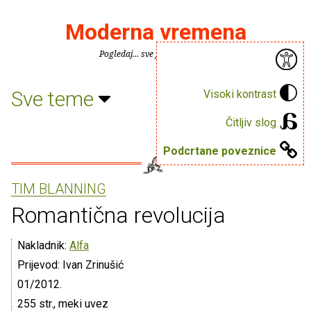
Moderna vremena
Pogledaj... sve je puno knjiga.
Sve teme
Visoki kontrast
Čitljiv slog
Podcrtane poveznice
TIM BLANNING
Romantična revolucija
Nakladnik:
Alfa
Prijevod: Ivan Zrinušić
01/2012.
255 str., meki uvez