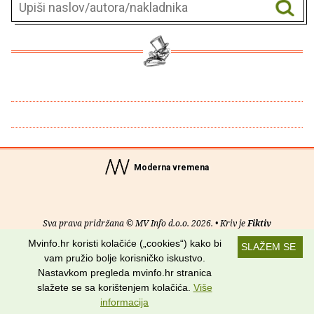
Moderna vremena
Sva prava pridržana © MV Info d.o.o. 2026. • Kriv je
Fiktiv
Mvinfo.hr koristi kolačiće („cookies“) kako bi
SLAŽEM SE
O nama
•
Pomoć
•
Uvjeti korištenja
•
RSS kanali
vam pružio bolje korisničko iskustvo.
Nastavkom pregleda mvinfo.hr stranica
Potraži nas na:
slažete se sa korištenjem kolačića.
Više
informacija