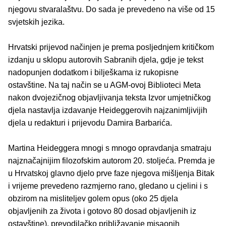
njegovu stvaralaštvu. Do sada je prevedeno na više od 15
svjetskih jezika.
Hrvatski prijevod načinjen je prema posljednjem kritičkom
izdanju u sklopu autorovih Sabranih djela, gdje je tekst
nadopunjen dodatkom i bilješkama iz rukopisne
ostavštine. Na taj način se u AGM-ovoj Biblioteci Meta
nakon dvojezičnog objavljivanja teksta Izvor umjetničkog
djela nastavlja izdavanje Heideggerovih najzanimljivijih
djela u redakturi i prijevodu Damira Barbarića.
Martina Heideggera mnogi s mnogo opravdanja smatraju
najznačajnijim filozofskim autorom 20. stoljeća. Premda je
u Hrvatskoj glavno djelo prve faze njegova mišljenja Bitak
i vrijeme prevedeno razmjerno rano, gledano u cjelini i s
obzirom na misliteljev golem opus (oko 25 djela
objavljenih za života i gotovo 80 dosad objavljenih iz
ostavštine), prevodilačko približavanje misaonih