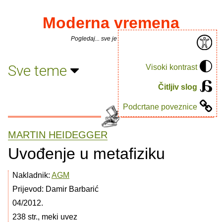
Moderna vremena
Pogledaj... sve je puno knjiga.
Sve teme
Visoki kontrast
Čitljiv slog
Podcrtane poveznice
MARTIN HEIDEGGER
Uvođenje u metafiziku
Nakladnik:
AGM
Prijevod: Damir Barbarić
04/2012.
238 str., meki uvez