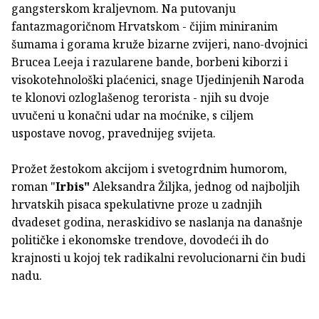
gangsterskom kraljevnom. Na putovanju
fantazmagoričnom Hrvatskom - čijim miniranim
šumama i gorama kruže bizarne zvijeri, nano-dvojnici
Brucea Leeja i razularene bande, borbeni kiborzi i
visokotehnološki plaćenici, snage Ujedinjenih Naroda
te klonovi ozloglašenog terorista - njih su dvoje
uvučeni u konačni udar na moćnike, s ciljem
uspostave novog, pravednijeg svijeta.
Prožet žestokom akcijom i svetogrdnim humorom,
roman "
Irbis"
Aleksandra Žiljka, jednog od najboljih
hrvatskih pisaca spekulativne proze u zadnjih
dvadeset godina, neraskidivo se naslanja na današnje
političke i ekonomske trendove, dovodeći ih do
krajnosti u kojoj tek radikalni revolucionarni čin budi
nadu.