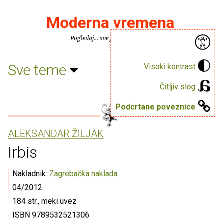
Moderna vremena
Pogledaj... sve je puno knjiga.
Sve teme
Visoki kontrast
Čitljiv slog
Podcrtane poveznice
ALEKSANDAR ŽILJAK
Irbis
Nakladnik:
Zagrebačka naklada
04/2012.
184 str., meki uvez
ISBN 9789532521306