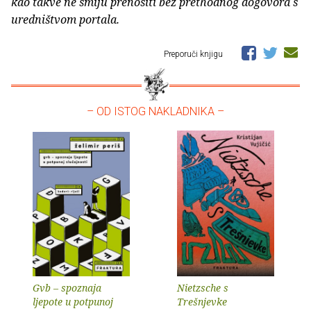
kao takve ne smiju prenositi bez prethodnog dogovora s
uredništvom portala.
Preporuči knjigu
– OD ISTOG NAKLADNIKA –
Gvb – spoznaja
Nietzsche s
ljepote u potpunoj
Trešnjevke