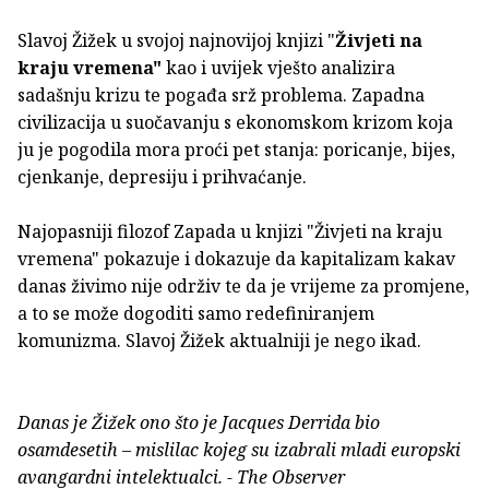
Slavoj Žižek u svojoj najnovijoj knjizi "
Živjeti na
kraju vremena"
kao i uvijek vješto analizira
sadašnju krizu te pogađa srž problema. Zapadna
civilizacija u suočavanju s ekonomskom krizom koja
ju je pogodila mora proći pet stanja: poricanje, bijes,
cjenkanje, depresiju i prihvaćanje.
Najopasniji filozof Zapada u knjizi "Živjeti na kraju
vremena" pokazuje i dokazuje da kapitalizam kakav
danas živimo nije održiv te da je vrijeme za promjene,
a to se može dogoditi samo redefiniranjem
komunizma. Slavoj Žižek aktualniji je nego ikad.
Danas je Žižek ono što je Jacques Derrida bio
osamdesetih – mislilac kojeg su izabrali mladi europski
avangardni intelektualci. -
The Observer